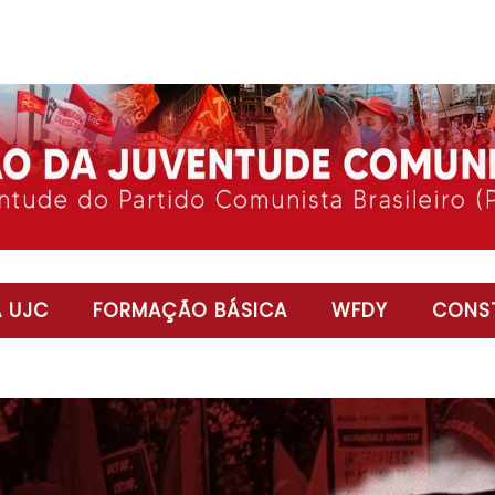
 UJC
FORMAÇÃO BÁSICA
WFDY
CONST