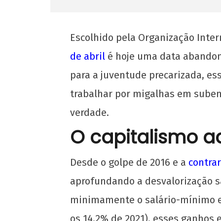
Escolhido pela Organização Inter
de abril
é hoje uma data abandona
para a juventude precarizada, ess
trabalhar por migalhas em subem
verdade.
O capitalismo a
NOW VIEWING
Dia Internacional da Juventude
Desde o golpe de 2016 e a
contrar
Trabalhadora
aprofundando a desvalorização sa
24
de
minimamente o salário-mínimo e 
abril
os 14,2% de 2021), esses ganhos 