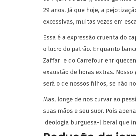
de
2025
29 anos. Já que hoje, a pejotizaçã
CN
UJC
excessivas, muitas vezes em esca
Essa é a expressão cruenta do ca
o lucro do patrão. Enquanto banc
Zaffari e do Carrefour enriquece
exaustão de horas extras. Nosso
será o de nossos filhos, se não n
Mas, longe de nos curvar ao pes
suas mãos e seu suor. Pois apena
ideologia burguesa-liberal que i