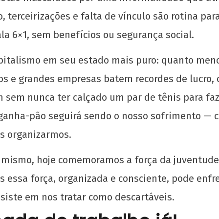
202
de
C
2025
o, terceirizações e falta de vínculo são rotina p
UJC
CN
UJC
la 6×1, sem benefícios ou segurança social.
pitalismo em seu estado mais puro: quanto menor
os e grandes empresas batem recordes de lucro, o
m sem nunca ter calçado um par de tênis para fa
Sou 
Zer
 ganha-pão seguirá sendo o nosso sofrimento — c
pela
os organizarmos.
24
de
abri
simismo, hoje comemoramos a força da juventude
de
s essa força, organizada e consciente, pode enfr
202
C
nsiste em nos tratar como descartáveis.
UJC