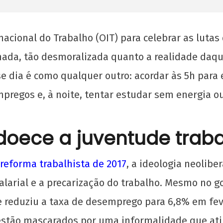
nacional do Trabalho (OIT) para celebrar as luta
da, tão desmoralizada quanto a realidade daquel
e dia é como qualquer outro: acordar às 5h para 
pregos e, à noite, tentar estudar sem energia o
doece a juventude trab
Manifesto de Lançamento da Campanha
UJC,
reforma trabalhista de 2017
, a ideologia neolib
Nacional: “1 Real por Cuba”
24
larial e a precarização do trabalho. Mesmo no g
de
24
abri
de
reduziu a taxa de desemprego para 6,8% em feve
de
abril
estão mascarados por uma informalidade que atin