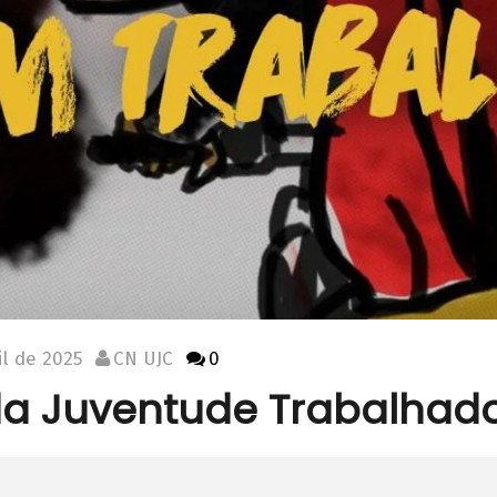
il de 2025
CN UJC
0
 da Juventude Trabalhad