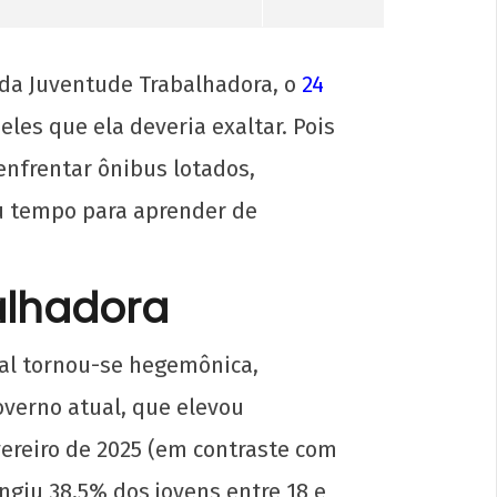
s da Juventude Trabalhadora, o
24
es que ela deveria exaltar. Pois
enfrentar ônibus lotados,
u tempo para aprender de
alhadora
 99 anos!
eral tornou-se hegemônica,
overno atual, que elevou
l
reiro de 2025 (em contraste com
giu 38,5% dos jovens entre 18 e