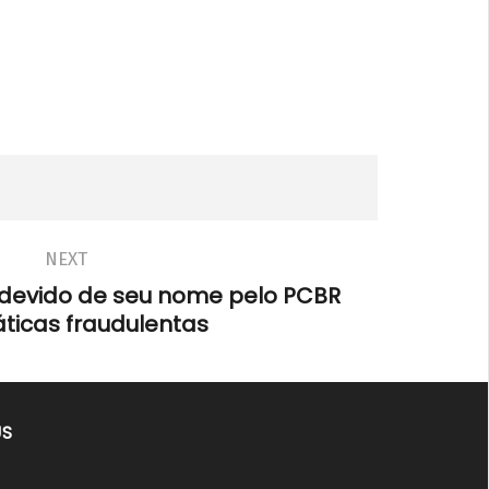
NEXT
ndevido de seu nome pelo PCBR
ticas fraudulentas
US