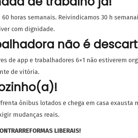
ada de trabalho já!
u 60 horas semanais. Reivindicamos 30 h semanai
iver com dignidade.
 do
Soberania alimentar é permanência: o
balhadora não é descart
PASES e os Restaurantes Universitários
24
es de app e trabalhadores 6×1 não estiverem or
de
abril
te de vitória.
de
ozinho(a)!
2025
CN
UJC
nfrenta ônibus lotados e chega em casa exausta
xigir mudanças reais.
ONTRARREFORMAS LIBERAIS!