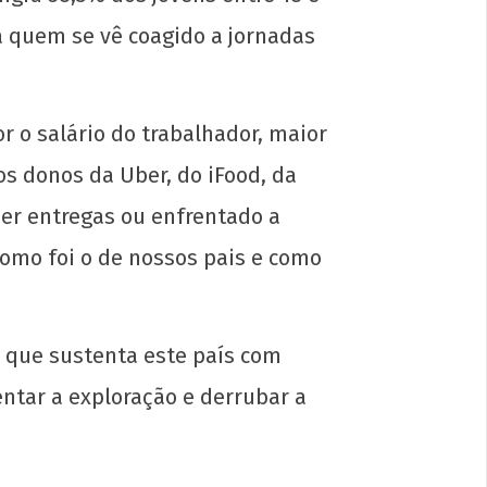
5
N
ara quem se vê coagido a jornadas
 o salário do trabalhador, maior
s donos da Uber, do iFood, da
zer entregas ou enfrentado a
comunista e não abro mão da Tarifa
o e da reestatização! Uma campanha
omo foi o de nossos pais e como
 plena mobilidade territorial
l
 que sustenta este país com
entar a exploração e derrubar a
5
N