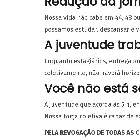
Redução da jorn
Nossa vida não cabe em 44, 48 o
possamos estudar, descansar e v
Solidariedade ao movimento estudantil
A juventude tra
Acre
24
Enquanto estagiários, entregador
de
abril
coletivamente, não haverá horizon
de
Você não está s
2025
CN
UJC
A juventude que acorda às 5 h, e
Nossa força coletiva é capaz de e
PELA REVOGAÇÃO DE TODAS AS C