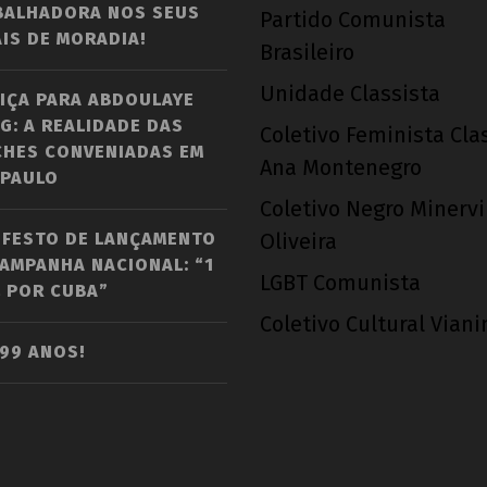
BALHADORA NOS SEUS
Partido Comunista
IS DE MORADIA!
Brasileiro
Unidade Classista
IÇA PARA ABDOULAYE
G: A REALIDADE DAS
Coletivo Feminista Cla
CHES CONVENIADAS EM
Ana Montenegro
 PAULO
Coletivo Negro Minerv
IFESTO DE LANÇAMENTO
Oliveira
AMPANHA NACIONAL: “1
LGBT Comunista
 POR CUBA”
Coletivo Cultural Vian
 99 ANOS!