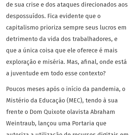
de sua crise e dos ataques direcionados aos
despossuídos. Fica evidente que o
Provocações acerca do papel da extensão
capitalismo prioriza sempre seus lucros em
universitária hoje
30 de
detrimento da vida dos trabalhadores, e
outubro
que a única coisa que ele oferece é mais
de 2020
wp-
exploração e miséria. Mas, afinal, onde está
admin
a juventude em todo esse contexto?
Poucos meses após o início da pandemia, o
Mistério da Educação (MEC), tendo à sua
frente o Dom Quixote olavista Abraham
Weintraub, lançou uma Portaria que
autoriza a utilização de recursos digitais em