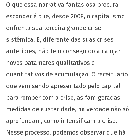
30 de
O que essa narrativa fantasiosa procura
outubro
esconder é que, desde 2008, o capitalismo
de 2020
wp-
enfrenta sua terceira grande crise
admin
sistêmica. E, diferente das suas crises
anteriores, não tem conseguido alcançar
novos patamares qualitativos e
quantitativos de acumulação. O receituário
que vem sendo apresentado pelo capital
Espontaneidade e consciência revolucionária:
para romper com a crise, as famigeradas
o que fazer com o sindicato mais importante
medidas de austeridade, na verdade não só
em Salvador?
aprofundam, como intensificam a crise.
30 de
outubro
Nesse processo, podemos observar que há
de 2020