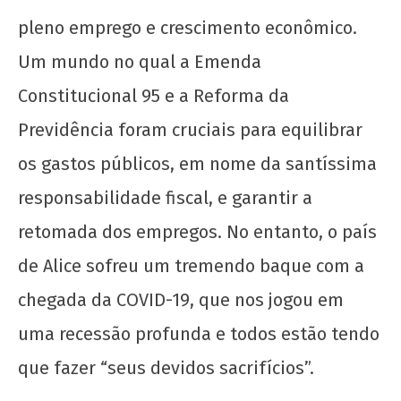
pleno emprego e crescimento econômico.
Crise e Pandemia: o que a Juventude tem a
ver com isso?
Um mundo no qual a Emenda
30 de
Constitucional 95 e a Reforma da
outubro
de 2020
Previdência foram cruciais para equilibrar
wp-
admin
os gastos públicos, em nome da santíssima
responsabilidade fiscal, e garantir a
retomada dos empregos. No entanto, o país
de Alice sofreu um tremendo baque com a
chegada da COVID-19, que nos jogou em
uma recessão profunda e todos estão tendo
Organizar a juventude trabalhadora nos seus
que fazer “seus devidos sacrifícios”.
locais de moradia!