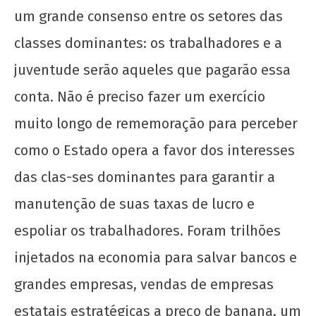
wp-
um grande consenso entre os setores das
admin
classes dominantes: os trabalhadores e a
juventude serão aqueles que pagarão essa
conta. Não é preciso fazer um exercício
muito longo de rememoração para perceber
como o Estado opera a favor dos interesses
das clas-ses dominantes para garantir a
Movimento Negro e o Estado: entre a
democracia e o 38, o que faz o negro?
manutenção de suas taxas de lucro e
30 de
espoliar os trabalhadores. Foram trilhões
outubro
de 2020
injetados na economia para salvar bancos e
wp-
grandes empresas, vendas de empresas
admin
estatais estratégicas a preço de banana, um