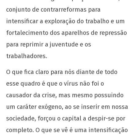
conjunto de contrarreformas para
intensificar a exploração do trabalho e um
fortalecimento dos aparelhos de repressão
para reprimir a juventude e os
Sobre a planificação do trabalho
trabalhadores.
30 de
outubro
O que fica claro para nós diante de todo
de 2020
esse quadro é que o vírus não foi o
wp-
admin
causador da crise, mas mesmo possuindo
um caráter exógeno, ao se inserir em nossa
sociedade, forçou o capital a despir-se por
completo. O que se vê é uma intensificação