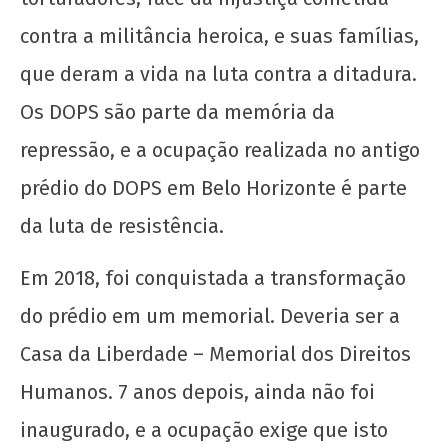
UJC
contra a militância heroica, e suas famílias,
que deram a vida na luta contra a ditadura.
Os DOPS são parte da memória da
repressão, e a ocupação realizada no antigo
Manifesto de Lançamento da Campanha
prédio do DOPS em Belo Horizonte é parte
Nacional: “1 Real por Cuba”
da luta de resistência.
14
de
Em 2018, foi conquistada a transformação
maio
de
do prédio em um memorial. Deveria ser a
2025
CN
Casa da Liberdade – Memorial dos Direitos
UJC
Humanos. 7 anos depois, ainda não foi
inaugurado, e a ocupação exige que isto