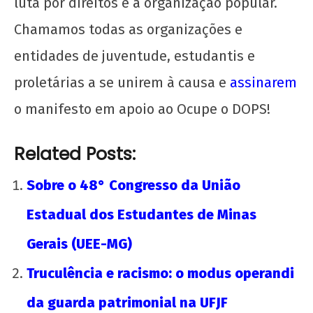
luta por direitos e a organização popular.
neoliberalismo
Chamamos todas as organizações e
14
de
entidades de juventude, estudantis e
maio
de
proletárias a se unirem à causa e
assinarem
2025
o manifesto em apoio ao Ocupe o DOPS!
CN
UJC
Related Posts:
Sobre o 48° Congresso da União
Estadual dos Estudantes de Minas
Gerais (UEE-MG)
Mariana, 10 anos depois: a luta contra a
mineração predatória continua
Truculência e racismo: o modus operandi
14
de
da guarda patrimonial na UFJF