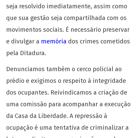
seja resolvido imediatamente, assim como
que sua gestão seja compartilhada com os
O Parque Estadual do Biribiri corre perigo
movimentos sociais. É necessário preservar
14
e divulgar a
memória
dos crimes cometidos
de
pela Ditadura.
maio
de
2025
Denunciamos também o cerco policial ao
CN
prédio e exigimos o respeito à integridade
UJC
dos ocupantes. Reivindicamos a criação de
uma comissão para acompanhar a execução
da Casa da Liberdade. A repressão à
ocupação é uma tentativa de criminalizar a
HIV e AIDS: a epidemia não é o vírus, é o