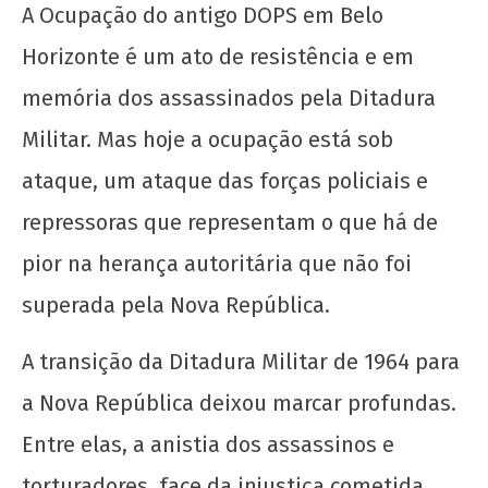
A Ocupação do antigo DOPS em Belo
Horizonte é um ato de resistência e em
memória dos assassinados pela Ditadura
Militar. Mas hoje a ocupação está sob
ataque, um ataque das forças policiais e
repressoras que representam o que há de
NOW VIEWING
pior na herança autoritária que não foi
superada pela Nova República.
Ocupa DOPS em BH!
14
A transição da Ditadura Militar de 1964 para
de
maio
a Nova República deixou marcar profundas.
de
2025
Entre elas, a anistia dos assassinos e
CN
torturadores, face da injustiça cometida