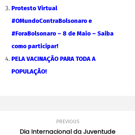
maio
Protesto Virtual
de
2025
#OMundoContraBolsonaro e
CN
UJC
#ForaBolsonaro – 8 de Maio – Saiba
como participar!
PELA VACINAÇÃO PARA TODA A
POPULAÇÃO!
Votar nulo na Consulta à Comunidade
Universitária da UFMG
14
de
maio
de
PREVIOUS
2025
Dia Internacional da Juventude
CN