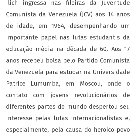
wp-
Ilich ingressa nas fileiras da Juventude
admin
Comunista da Venezuela (JCV) aos 14 anos
de idade, em 1964, desempenhando um
importante papel nas lutas estudantis da
educação média na década de 60. Aos 17
anos recebeu bolsa pelo Partido Comunista
A Munição da Direita Não é Travesti
da Venezuela para estudar na Universidade
22 de
Patrice Lumumba, em Moscou, onde o
agosto
de
contato com jovens revolucionários de
2012
wp-
diferentes partes do mundo despertou seu
admin
interesse pelas lutas internacionalistas e,
especialmente, pela causa do heroico povo