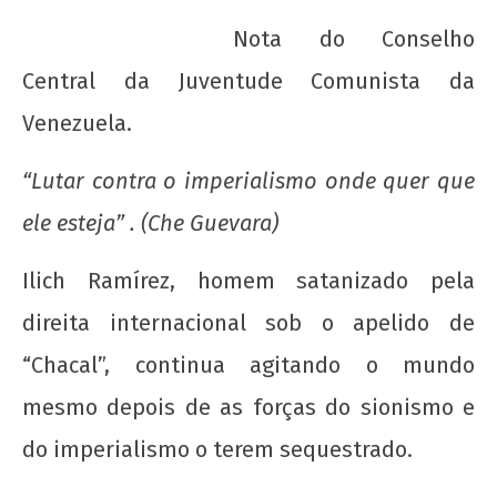
Nota do Conselho
Central da Juventude Comunista da
Venezuela.
“Lutar contra o imperialismo onde quer que
ele esteja” . (Che Guevara)
Ilich Ramírez, homem satanizado pela
NOW VIEWING
direita internacional sob o apelido de
Repatriação para Ilich Ramírez: Exemplo de
luta antiimperialista!
“Chacal”, continua agitando o mundo
22 de
mesmo depois de as forças do sionismo e
agosto
do imperialismo o terem sequestrado.
de
2012