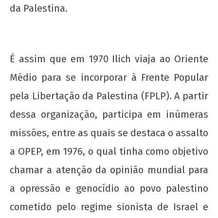
da Palestina.
20 de Novembro - Dia da Consciência Negra
É assim que em 1970 Ilich viaja ao Oriente
22 de
Médio para se incorporar à Frente Popular
agosto
de
pela Libertação da Palestina (FPLP). A partir
2012
dessa organização, participa em inúmeras
wp-
admin
missões, entre as quais se destaca o assalto
a OPEP, em 1976, o qual tinha como objetivo
chamar a atenção da opinião mundial para
a opressão e genocídio ao povo palestino
cometido pelo regime sionista de Israel e