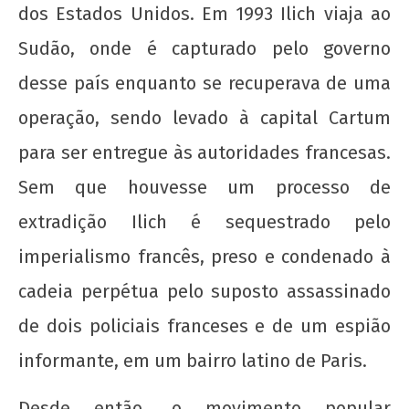
Nota Política da UJC SE - Nas eleições para o
dos Estados Unidos. Em 1993 Ilich viaja ao
59° CONUNE na UFS, o Coletivo Quilombo (PT)
Sudão, onde é capturado pelo governo
escancara o oportunismo da majoritária da
UNE!
desse país enquanto se recuperava de uma
22 de
operação, sendo levado à capital Cartum
agosto
de
para ser entregue às autoridades francesas.
2012
wp-
Sem que houvesse um processo de
admin
extradição Ilich é sequestrado pelo
imperialismo francês, preso e condenado à
cadeia perpétua pelo suposto assassinado
de dois policiais franceses e de um espião
informante, em um bairro latino de Paris.
Nota Política da UJC - PARA ALÉM DA
SUSPENSÃO: Pela revogação imediata do
Desde então, o movimento popular