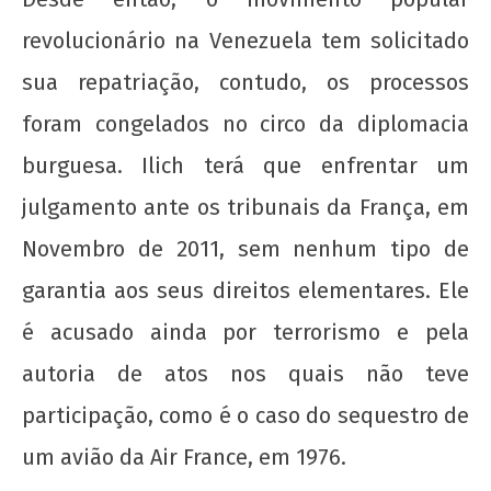
"Novo" Ensino Médio!
revolucionário na Venezuela tem solicitado
22 de
sua repatriação, contudo, os processos
agosto
de
foram congelados no circo da diplomacia
2012
wp-
burguesa. Ilich terá que enfrentar um
admin
julgamento ante os tribunais da França, em
Novembro de 2011, sem nenhum tipo de
garantia aos seus direitos elementares. Ele
é acusado ainda por terrorismo e pela
autoria de atos nos quais não teve
UNE na luta: pela Universidade Popular e pelo
participação, como é o caso do sequestro de
socialismo!
um avião da Air France, em 1976.
22 de
agosto