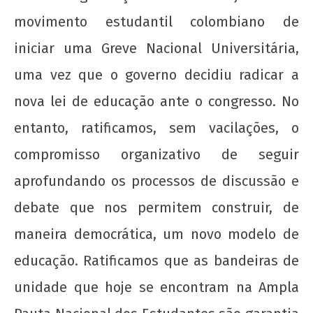
movimento estudantil colombiano de
iniciar uma Greve Nacional Universitária,
uma vez que o governo decidiu radicar a
nova lei de educação ante o congresso. No
20 de Novembro - Dia da Consciência Negra
entanto, ratificamos, sem vacilações, o
22 de
compromisso organizativo de seguir
agosto
de
aprofundando os processos de discussão e
2012
wp-
debate que nos permitem construir, de
admin
maneira democrática, um novo modelo de
educação. Ratificamos que as bandeiras de
unidade que hoje se encontram na Ampla