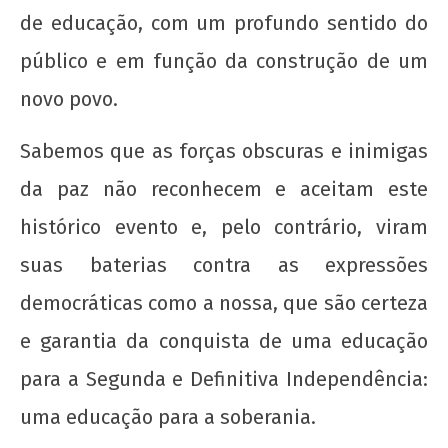
de educação, com um profundo sentido do
Nota Política da UJC - PARA ALÉM DA
SUSPENSÃO: Pela revogação imediata do
público e em função da construção de um
"Novo" Ensino Médio!
novo povo.
22 de
agosto
Sabemos que as forças obscuras e inimigas
de
2012
da paz não reconhecem e aceitam este
wp-
admin
histórico evento e, pelo contrário, viram
suas baterias contra as expressões
democráticas como a nossa, que são certeza
e garantia da conquista de uma educação
para a Segunda e Definitiva Independência:
UNE na luta: pela Universidade Popular e pelo
uma educação para a soberania.
socialismo!