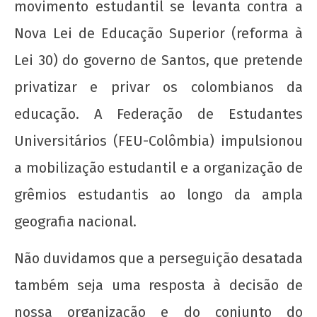
movimento estudantil se levanta contra a
de
2012
Nova Lei de Educação Superior (reforma à
wp-
admin
Lei 30) do governo de Santos, que pretende
privatizar e privar os colombianos da
educação. A Federação de Estudantes
Universitários (FEU-Colômbia) impulsionou
a mobilização estudantil e a organização de
A Munição da Direita Não é Travesti
grêmios estudantis ao longo da ampla
22 de
geografia nacional.
agosto
de
Não duvidamos que a perseguição desatada
2012
wp-
também seja uma resposta à decisão de
admin
nossa organização e do conjunto do