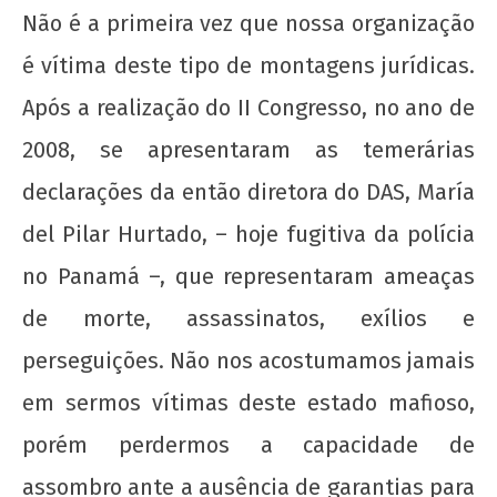
Não é a primeira vez que nossa organização
22 de
agosto
é vítima deste tipo de montagens jurídicas.
de
2012
Após a realização do II Congresso, no ano de
wp-
2008, se apresentaram as temerárias
admin
declarações da então diretora do DAS, María
del Pilar Hurtado, – hoje fugitiva da polícia
no Panamá –, que representaram ameaças
de morte, assassinatos, exílios e
perseguições. Não nos acostumamos jamais
em sermos vítimas deste estado mafioso,
porém perdermos a capacidade de
assombro ante a ausência de garantias para