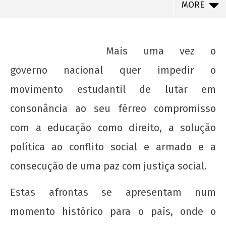
MORE
Mais uma vez o
governo nacional quer impedir o
movimento estudantil de lutar em
consonância ao seu férreo compromisso
com a educação como direito, a solução
política ao conflito social e armado e a
NOW VIEWING
consecução de uma paz com justiça social.
Detidos membros da Federação de
Estudantes Universitários (FEU-Colômbia)
Estas afrontas se apresentam num
22 de
momento histórico para o país, onde o
agosto