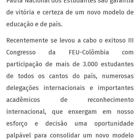
Pauta Nacional dos Estudantes são garantia
de vitória e certeza de um novo modelo de
Nota Política da UJC SE - Nas eleições para o
educação e de país.
59° CONUNE na UFS, o Coletivo Quilombo (PT)
escancara o oportunismo da majoritária da
Recentemente se levou a cabo o exitoso III
UNE!
22 de
Congresso da FEU-Colômbia com
agosto
participação de mais de 3.000 estudantes
de
2012
de todos os cantos do país, numerosas
wp-
admin
delegações internacionais e importantes
acadêmicos de reconhecimento
internacional, que enxergam em nosso
esforço e decisão uma oportunidade
palpável para consolidar um novo modelo