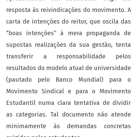
de
resposta às reivindicações do movimento. A
2012
wp-
carta de intenções do reitor, que oscila das
admin
“boas intenções” à mera propaganda de
supostas realizações da sua gestão, tenta
transferir a responsabilidade pelos
resultados do modelo atual de universidade
(pautado pelo Banco Mundial) para o
A Munição da Direita Não é Travesti
Movimento Sindical e para o Movimento
22 de
agosto
Estudantil numa clara tentativa de dividir
de
as categorias. Tal documento não atende
2012
wp-
minimamente às demandas concretas
admin