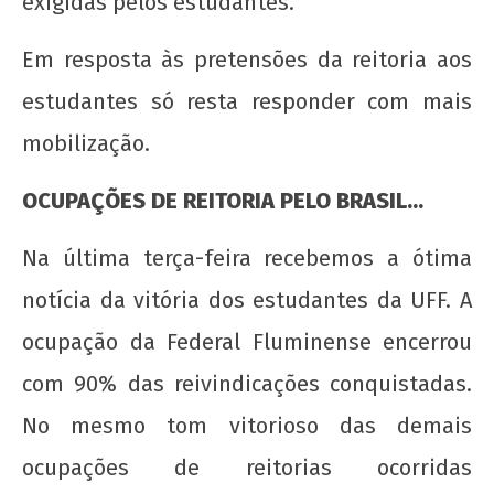
exigidas pelos estudantes.
Em resposta às pretensões da reitoria aos
estudantes só resta responder com mais
mobilização.
20 de Novembro - Dia da Consciência Negra
OCUPAÇÕES DE REITORIA PELO BRASIL…
22 de
agosto
Na última terça-feira recebemos a ótima
de
2012
notícia da vitória dos estudantes da UFF. A
wp-
ocupação da Federal Fluminense encerrou
admin
com 90% das reivindicações conquistadas.
No mesmo tom vitorioso das demais
ocupações de reitorias ocorridas