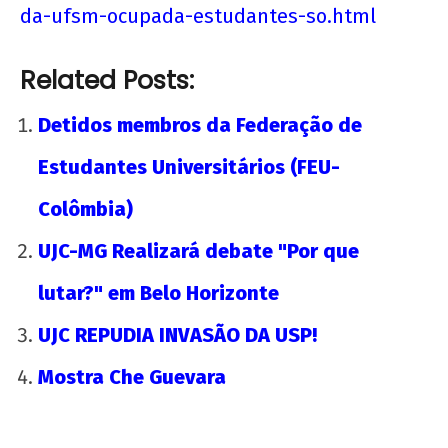
da-ufsm-ocupada-estudantes-so.html
Nota Política da UJC - PARA ALÉM DA
SUSPENSÃO: Pela revogação imediata do
"Novo" Ensino Médio!
Related Posts:
22 de
Detidos membros da Federação de
agosto
de
Estudantes Universitários (FEU-
2012
wp-
Colômbia)
admin
UJC-MG Realizará debate "Por que
lutar?" em Belo Horizonte
UJC REPUDIA INVASÃO DA USP!
Mostra Che Guevara
UNE na luta: pela Universidade Popular e pelo
socialismo!