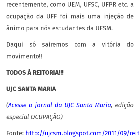
recentemente, como UEM, UFSC, UFPR etc. a
ocupação da UFF foi mais uma injeção de
Nota Política da UJC SE - Nas eleições para o
59° CONUNE na UFS, o Coletivo Quilombo (PT)
ânimo para nós estudantes da UFSM.
escancara o oportunismo da majoritária da
UNE!
Daqui só sairemos com a vitória do
22 de
movimento!!
agosto
de
TODOS À REITORIA!!!
2012
wp-
admin
UJC SANTA MARIA
(
Acesse o jornal da UJC Santa Maria
, edição
especial OCUPAÇÃO)
Fonte:
http://ujcsm.blogspot.com/2011/09/reit