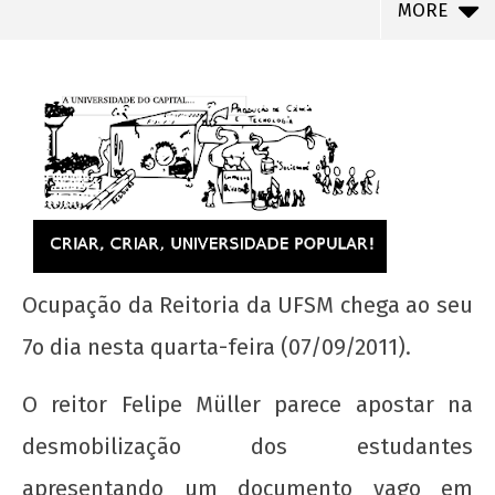
MORE
Ocupação da Reitoria da UFSM chega ao seu
NOW VIEWING
7o dia nesta quarta-feira (07/09/2011).
REITORIA DA UFSM OCUPADA: ESTUDANTES SÓ
O reitor Felipe Müller parece apostar na
SAIRÃO COM REIVINDICAÇÕES ATENDIDAS!
desmobilização dos estudantes
22 de
agosto
apresentando um documento vago em