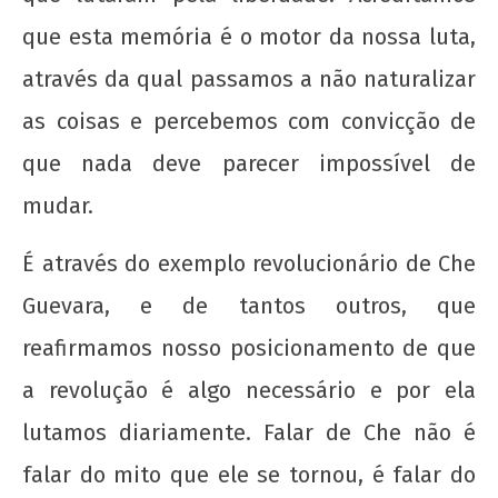
que esta memória é o motor da nossa luta,
através da qual passamos a não naturalizar
as coisas e percebemos com convicção de
A Munição da Direita Não é Travesti
que nada deve parecer impossível de
16 de
mudar.
outubro
de 2012
É através do exemplo revolucionário de Che
wp-
admin
Guevara, e de tantos outros, que
reafirmamos nosso posicionamento de que
a revolução é algo necessário e por ela
lutamos diariamente. Falar de Che não é
falar do mito que ele se tornou, é falar do