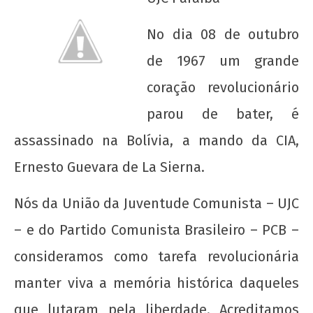
No dia 08 de outubro
de 1967 um grande
coração revolucionário
parou de bater, é
assassinado na Bolívia, a mando da CIA,
NOW VIEWING
Ernesto Guevara de La Sierna.
Mostra Che Guevara
16 de
Nós da União da Juventude Comunista – UJC
outubro
– e do Partido Comunista Brasileiro – PCB –
de 2012
wp-
consideramos como tarefa revolucionária
admin
manter viva a memória histórica daqueles
que lutaram pela liberdade. Acreditamos