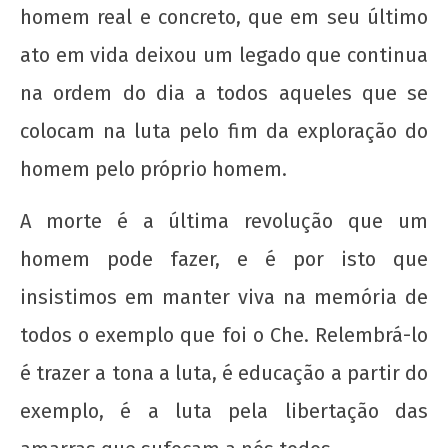
homem real e concreto, que em seu último
20 de Novembro - Dia da Consciência Negra
ato em vida deixou um legado que continua
16 de
na ordem do dia a todos aqueles que se
outubro
de 2012
colocam na luta pelo fim da exploração do
wp-
admin
homem pelo próprio homem.
A morte é a última revolução que um
homem pode fazer, e é por isto que
insistimos em manter viva na memória de
todos o exemplo que foi o Che. Relembrá-lo
é trazer a tona a luta, é educação a partir do
Nota Política da UJC SE - Nas eleições para o
59° CONUNE na UFS, o Coletivo Quilombo (PT)
exemplo, é a luta pela libertação das
escancara o oportunismo da majoritária da