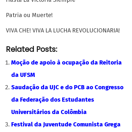
de 2012
wp-
Patria ou Muerte!
admin
VIVA CHE! VIVA LA LUCHA REVOLUCIONARIA!
Related Posts:
Moção de apoio à ocupação da Reitoria
da UFSM
UNE na luta: pela Universidade Popular e pelo
Saudação da UJC e do PCB ao Congresso
socialismo!
da Federação dos Estudantes
16 de
outubro
Universitários da Colômbia
de 2012
wp-
Festival da Juventude Comunista Grega
admin