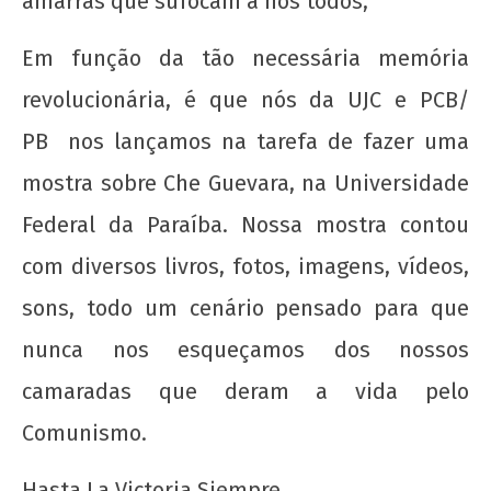
amarras que sufocam a nós todos,
UNE!
16 de
Em função da tão necessária memória
outubro
de 2012
revolucionária, é que nós da UJC e PCB/
wp-
admin
PB nos lançamos na tarefa de fazer uma
mostra sobre Che Guevara, na Universidade
Federal da Paraíba. Nossa mostra contou
com diversos livros, fotos, imagens, vídeos,
sons, todo um cenário pensado para que
nunca nos esqueçamos dos nossos
Nota Política da UJC - PARA ALÉM DA
camaradas que deram a vida pelo
SUSPENSÃO: Pela revogação imediata do
"Novo" Ensino Médio!
Comunismo.
16 de
Hasta La Victoria Siempre
outubro