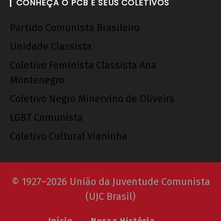
CONHEÇA O PCB E SEUS COLETIVOS
Partido Comunista Brasileiro
Unidade Classista
Coletivo Feminista Classista Ana
Montenegro
Coletivo Negro Minervino de Oliveira
LGBT Comunista
Coletivo Cultural Vianinha
© 1927–2026 União da Juventude Comunista
(UJC Brasil)
Início
Nossa História