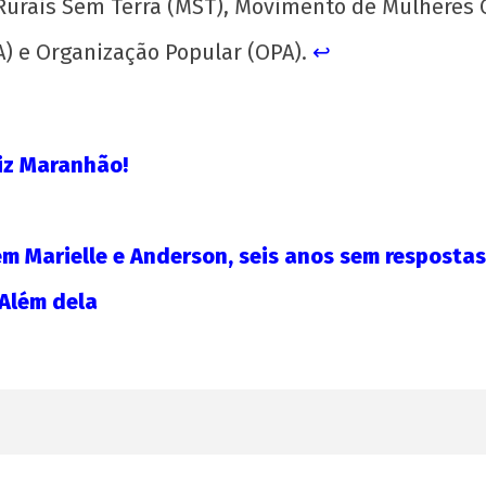
Rurais Sem Terra (MST), Movimento de Mulhere
neol
17 d
) e Organização Popular (OPA).
↩︎
out
de 
C
UJC
iz Maranhão!
em Marielle e Anderson, seis anos sem respostas
 Além dela