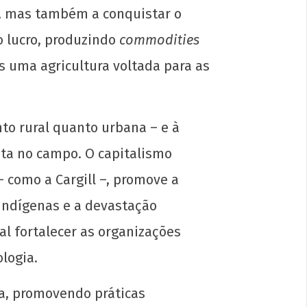
a, mas também a conquistar o
o lucro, produzindo
commodities
 uma agricultura voltada para as
to rural quanto urbana – e à
ifesto de Lançamento da Campanha
onal: “1 Real por Cuba”
sta no campo. O capitalismo
e
 como a Cargill –, promove a
ubro
2024
 indígenas e a devastação
N
al fortalecer as organizações
logia.
ha, promovendo práticas