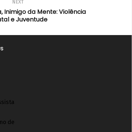
NEXT
 Inimigo da Mente: Violência
atal e Juventude
US
ssista
ino de