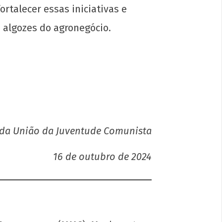
ortalecer essas iniciativas e
 algozes do agronegócio.
mento Negro e o Estado: entre a
cracia e o 38, o que faz o negro?
e
ubro
2024
N
da União da Juventude Comunista
16 de outubro de 2024
e AIDS: a epidemia não é o vírus, é o