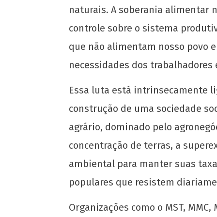
naturais. A soberania alimentar
controle sobre o sistema produti
que não alimentam nosso povo e 
necessidades dos trabalhadores 
Essa luta está intrinsecamente l
construção de uma sociedade soci
NOW VIEWING
agrário, dominado pelo agronegóc
Dia Internacional da Soberania Alimen
concentração de terras, a supere
17 de
outubro
ambiental para manter suas taxas 
de 2024
populares que resistem diariamen
CN
UJC
Organizações como o MST, MMC, 