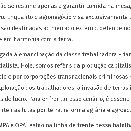
 não se resume apenas a garantir comida na mes
vo. Enquanto o agronegócio visa exclusivamente 
são destinadas ao mercado externo, defendemos
e em harmonia com a terra.
igada à emancipação da classe trabalhadora – tan
Organizar a juventude trabalhadora nos
Man
seus locais de moradia!
Naci
alista. Hoje, somos reféns da produção capitali
17 de
17 d
io e por corporações transnacionais criminosas –
outubro
out
tar
de 2024
de 
xploração dos trabalhadores, a invasão de terras
CN
C
de lucro. Para enfrentar esse cenário, é essenci
UJC
UJC
te nas lutas por terra, reforma agrária e agroeco
1
MPA e OPA
estão na linha de frente dessa batal