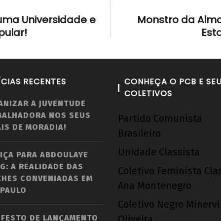
uma Universidade e
Monstro da Alma,
ular!
Est
ÍCIAS RECENTES
CONHEÇA O PCB E SE
COLETIVOS
ANIZAR A JUVENTUDE
BALHADORA NOS SEUS
Partido Comunista
IS DE MORADIA!
Brasileiro
Unidade Classista
IÇA PARA ABDOULAYE
G: A REALIDADE DAS
Coletivo Feminista Cla
CHES CONVENIADAS EM
Ana Montenegro
 PAULO
Coletivo Negro Minerv
IFESTO DE LANÇAMENTO
Oliveira