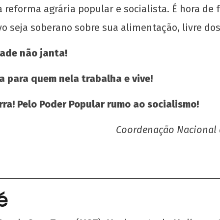
reforma agrária popular e socialista. É hora de f
o seja soberano sobre sua alimentação, livre dos
Sou comunista e não abro mão da Tarifa
Movi
ade não janta!
Zero e da reestatização! Uma campanha
demo
pela plena mobilidade territorial
17 d
a para quem nela trabalha e vive!
out
17 de
de 
outubro
ra!
Pelo Poder Popular rumo ao socialismo!
C
de 2024
UJC
CN
UJC
Coordenação Nacional 
é
HIV 