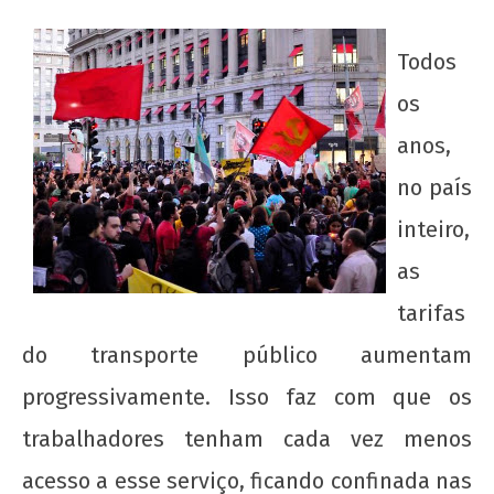
Todos
os
anos,
no país
inteiro,
as
NOW VIEWING
tarifas
UJC presente nas lutas contra o aumento da
do transporte público aumentam
passagem
7 de
progressivamente. Isso faz com que os
junho
trabalhadores tenham cada vez menos
de
2013
acesso a esse serviço, ficando confinada nas