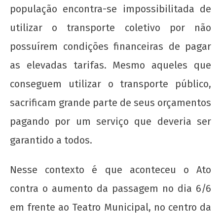
população encontra-se impossibilitada de
utilizar o transporte coletivo por não
possuírem condições financeiras de pagar
20 de Novembro - Dia da Consciência Negra
as elevadas tarifas. Mesmo aqueles que
7 de
junho
conseguem utilizar o transporte público,
de
sacrificam grande parte de seus orçamentos
2013
wp-
pagando por um serviço que deveria ser
admin
garantido a todos.
Nesse contexto é que aconteceu o Ato
contra o aumento da passagem no dia 6/6
em frente ao Teatro Municipal, no centro da