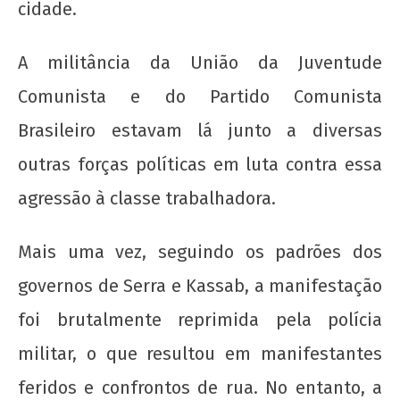
Nota Política da UJC SE - Nas eleições para o
cidade.
59° CONUNE na UFS, o Coletivo Quilombo (PT)
escancara o oportunismo da majoritária da
A militância da União da Juventude
UNE!
Comunista e do Partido Comunista
7 de
junho
Brasileiro estavam lá junto a diversas
de
2013
outras forças políticas em luta contra essa
wp-
agressão à classe trabalhadora.
admin
Mais uma vez, seguindo os padrões dos
governos de Serra e Kassab, a manifestação
foi brutalmente reprimida pela polícia
militar, o que resultou em manifestantes
Nota Política da UJC - PARA ALÉM DA
feridos e confrontos de rua. No entanto, a
SUSPENSÃO: Pela revogação imediata do