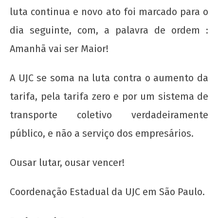
"Novo" Ensino Médio!
luta continua e novo ato foi marcado para o
7 de
dia seguinte, com, a palavra de ordem :
junho
de
Amanhã vai ser Maior!
2013
wp-
A UJC se soma na luta contra o aumento da
admin
tarifa, pela tarifa zero e por um sistema de
transporte coletivo verdadeiramente
público, e não a serviço dos empresários.
Ousar lutar, ousar vencer!
UNE na luta: pela Universidade Popular e pelo
socialismo!
Coordenação Estadual da UJC em São Paulo.
7 de
junho