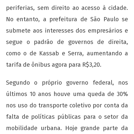
wp-
admin
periferias, sem direito ao acesso à cidade.
No entanto, a prefeitura de São Paulo se
submete aos interesses dos empresários e
segue o padrão de governos de direita,
como o de Kassab e Serra, aumentando a
tarifa de ônibus agora para R$3,20.
A Munição da Direita Não é Travesti
7 de
junho
Segundo o próprio governo federal, nos
de
últimos 10 anos houve uma queda de 30%
2013
wp-
nos uso do transporte coletivo por conta da
admin
falta de políticas públicas para o setor da
mobilidade urbana. Hoje grande parte da