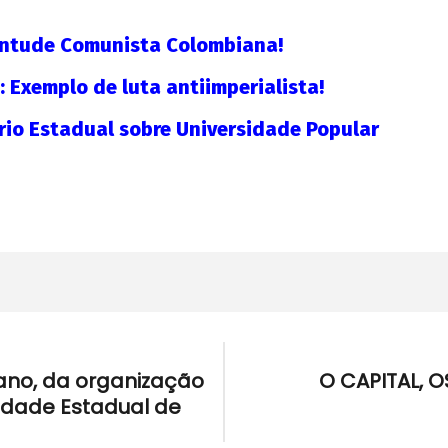
entude Comunista Colombiana!
: Exemplo de luta antiimperialista!
rio Estadual sobre Universidade Popular
ário
A Munição da Direita Não é Travesti
20 d
Neg
22 de
agosto
22 d
de
ago
2012
de
wp-
201
admin
w
adm
 ano, da organização
O CAPITAL, O
idade Estadual de