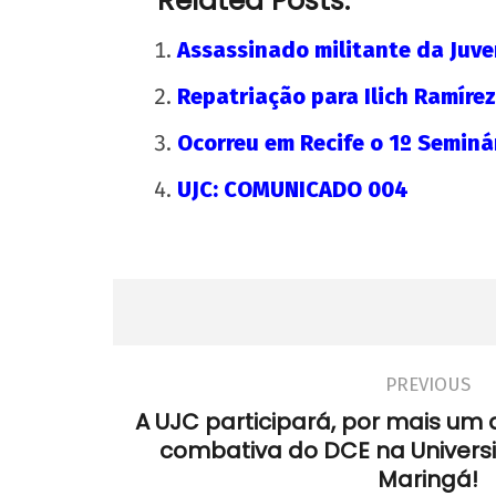
Related Posts:
Assassinado militante da Juv
Repatriação para Ilich Ramírez
Ocorreu em Recife o 1º Seminá
NOW VIEWING
UJC: COMUNICADO 004
Palestra de José Paulo Neto no I Semin
Nacional Sobre Universidade Popular
22 de
agosto
de
2012
wp-
PREVIOUS
admin
A UJC participará, por mais um
combativa do DCE na Univers
Maringá!