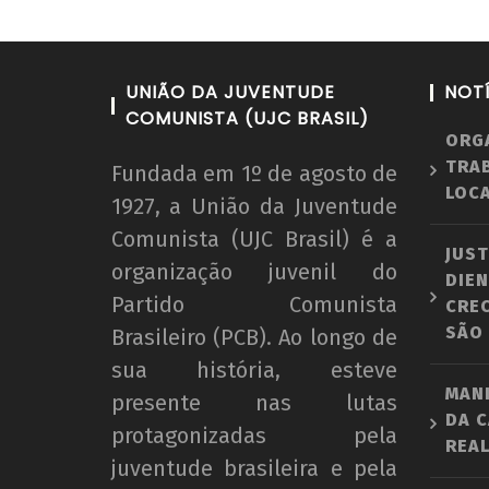
Nota Política da UJC SE - Nas eleições
UNIÃO DA JUVENTUDE
NOT
o 59° CONUNE na UFS, o Coletivo Quil
COMUNISTA (UJC BRASIL)
ORG
(PT) escancara o oportunismo da
TRA
majoritária da UNE!
Fundada em 1º de agosto de
LOCA
22 de
1927, a União da Juventude
agosto
Comunista (UJC Brasil) é a
de
JUST
organização juvenil do
2012
DIEN
wp-
Partido Comunista
CRE
admin
SÃO
Brasileiro (PCB). Ao longo de
sua história, esteve
MAN
presente nas lutas
DA C
protagonizadas pela
REAL
juventude brasileira e pela