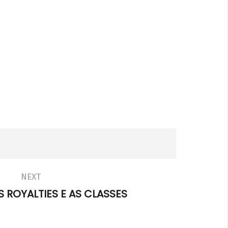
e Novembro - Dia da Consciência
ra
e
sto
2
p-
NEXT
in
S ROYALTIES E AS CLASSES