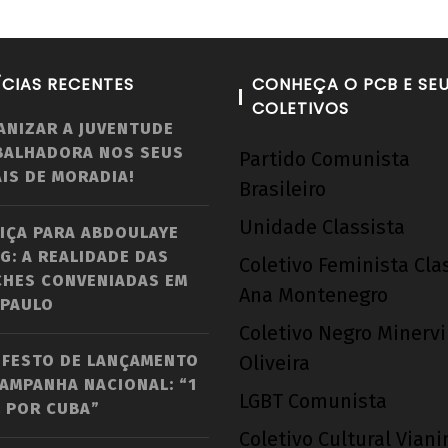
 para
Nota Política da UJC - PARA ALÉM DA
UNE 
ÍCIAS RECENTES
CONHEÇA O PCB E SE
ombo
SUSPENSÃO: Pela revogação imediata do
pelo
COLETIVOS
ANIZAR A JUVENTUDE
"Novo" Ensino Médio!
22 d
BALHADORA NOS SEUS
Partido Comunista
ago
22 de
IS DE MORADIA!
de
agosto
Brasileiro
201
de
Unidade Classista
w
2012
IÇA PARA ABDOULAYE
adm
wp-
G: A REALIDADE DAS
Coletivo Feminista Cla
admin
CHES CONVENIADAS EM
Ana Montenegro
 PAULO
Coletivo Negro Minerv
IFESTO DE LANÇAMENTO
Oliveira
AMPANHA NACIONAL: “1
LGBT Comunista
 POR CUBA”
Coletivo Cultural Vian