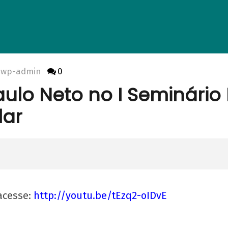
wp-admin
0
aulo Neto no I Seminário
lar
acesse:
http://youtu.be/tEzq2-oIDvE