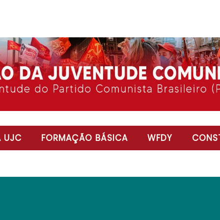
 UJC
FORMAÇÃO BÁSICA
WFDY
CONST