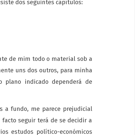
nsiste dos seguintes capítulos:
e Novembro - Dia da Consciência
ra
nte de mim todo o material sob a
iro
mente uns dos outros, para minha
3
 o plano indicado dependerá de
p-
in
s a fundo, me parece prejudicial
facto seguir terá de se decidir a
ios estudos político-económicos