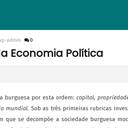
wp-admin
0
da Economia Política
ia burguesa por esta ordem:
capital, propriedad
do mundial.
Sob as três primeiras rubricas inve
em que se decompõe a sociedade burguesa mode