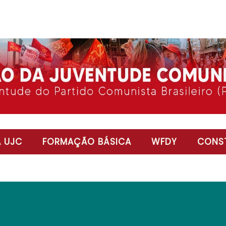
 UJC
FORMAÇÃO BÁSICA
WFDY
CONST