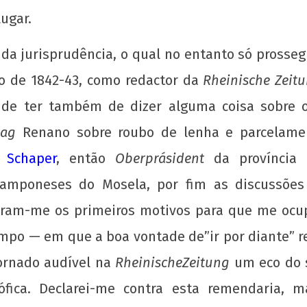
lugar.
 para
Nota Política da UJC - PARA ALÉM DA
UNE 
ombo
SUSPENSÃO: Pela revogação imediata do
pelo
 da jurisprudência, o qual no entanto só prosse
"Novo" Ensino Médio!
6 de
ano de 1842-43, como redactor da
Rheinische Zeit
jane
6 de
de
janeiro
e de ter também de dizer alguma coisa sobre 
201
de
w
2013
tag
Renano sobre roubo de lenha e parcelamen
adm
wp-
 Schaper
, então
Oberprásident
da província
admin
camponeses do Mosela, por fim as discussões 
deram-me os primeiros motivos para que me oc
empo — em que a boa vontade de”ir por diante” r
ornado audível na
RheinischeZeitung
um eco do 
sófica. Declarei-me contra esta remendaria,