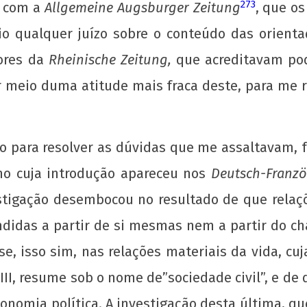
273
a com a
Allgemeine Augsburger Zeitung
, que o
o qualquer juízo sobre o conteúdo das orientaç
ores da
Rheinische Zeitung,
que acreditavam pod
 meio duma atitude mais fraca deste, para me re
 para resolver as dúvidas que me assaltavam, foi
ho cuja introdução apareceu nos
Deutsch-Franzö
tigação desembocou no resultado de que relaçõ
didas a partir de si mesmas nem a partir do c
, isso sim, nas relações materiais da vida, cuj
III, resume sob o nome de”sociedade civil”, e de
economia política. A investigação desta última, q