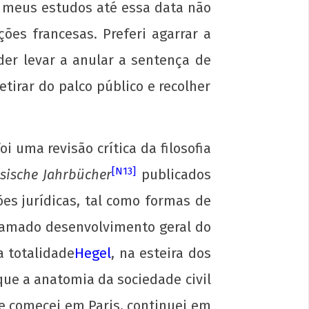
s meus estudos até essa data não
ões francesas. Preferi agarrar a
er levar a anular a sentença de
tirar do palco público e recolher
 uma revisão crítica da filosofia
[N13]
sische Jahrbücher
publicados
es jurídicas, tal como formas de
hamado desenvolvimento geral do
a totalidade
Hegel
, na esteira dos
 que a anatomia da sociedade civil
ue comecei em Paris, continuei em