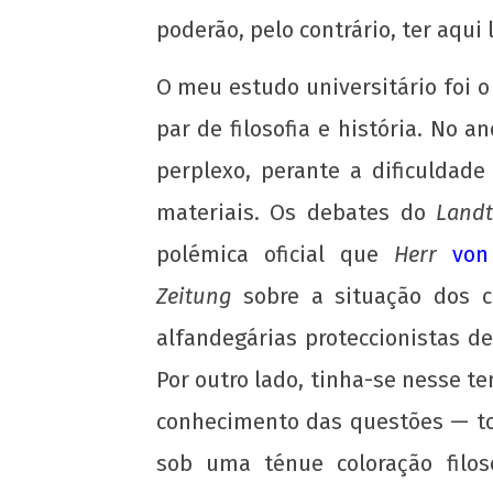
poderão, pelo contrário, ter aqui 
Nota Política da UJC SE - Nas eleições
o 59° CONUNE na UFS, o Coletivo Quil
O meu estudo universitário foi o
(PT) escancara o oportunismo da
majoritária da UNE!
par de filosofia e história. No 
6 de
perplexo, perante a dificuldad
janeiro
de
materiais. Os debates do
Land
2013
polémica oficial que
Herr
von
wp-
admin
Zeitung
sobre a situação dos 
alfandegárias proteccionistas 
Por outro lado, tinha-se nesse t
conhecimento das questões — t
sob uma ténue coloração filo