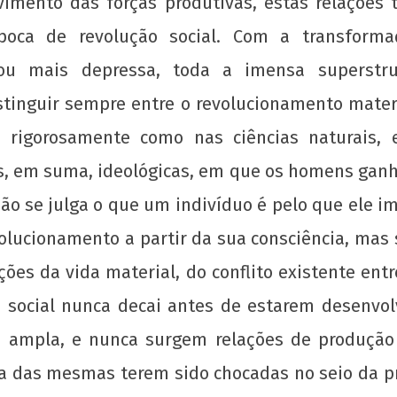
imento das forças produtivas, estas relações
oca de revolução social. Com a transform
 ou mais depressa, toda a imensa superstru
stinguir sempre entre o revolucionamento mater
 rigorosamente como nas ciências naturais, e 
icas, em suma, ideológicas, em que os homens gan
 se julga o que um indivíduo é pelo que ele ima
olucionamento a partir da sua consciência, mas s
ções da vida material, do conflito existente ent
 social nunca decai antes de estarem desenvolv
e ampla, e nunca surgem relações de produção
a das mesmas terem sido chocadas no seio da pró