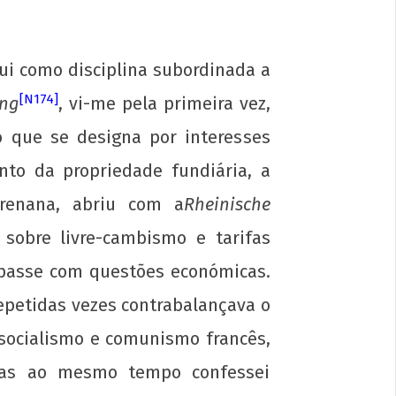
na luta: pela Universidade Popular e
 socialismo!
gui como disciplina subordinada a
[N174]
ung
, vi-me pela primeira vez,
iro
o que se designa por interesses
3
p-
to da propriedade fundiária, a
in
 renana, abriu com a
Rheinische
sobre livre-cambismo e tarifas
upasse com questões económicas.
epetidas vezes contrabalançava o
socialismo e comunismo francês,
 mas ao mesmo tempo confessei