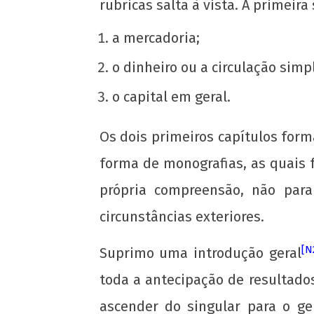
rubricas salta à vista. A primeira
a mercadoria;
o dinheiro ou a circulação simp
NOW VIEWING
o capital em geral.
Prefácio à Crítica da Economia Polític
6 de
Os dois primeiros capítulos for
janeiro
de
forma de monografias, as quais 
2013
wp-
própria compreensão, não para
admin
circunstâncias exteriores.
[N
Suprimo uma introdução geral
toda a antecipação de resultados
ascender do singular para o ge