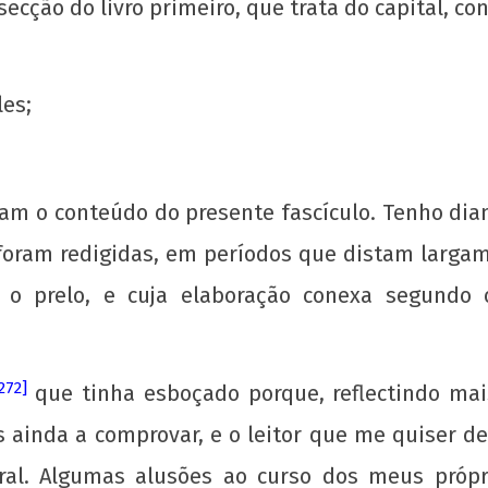
 secção do livro primeiro, que trata do capital, co
les;
a
A Munição da Direita Não é Travesti
20 d
Neg
6 de
mam o conteúdo do presente fascículo. Tenho dia
janeiro
6 de
de
jane
foram redigidas, em períodos que distam larga
2013
de
wp-
201
 o prelo, e cuja elaboração conexa segundo
admin
w
adm
272]
que tinha esboçado porque, reflectindo mai
 ainda a comprovar, e o leitor que me quiser de 
ral. Algumas alusões ao curso dos meus própr