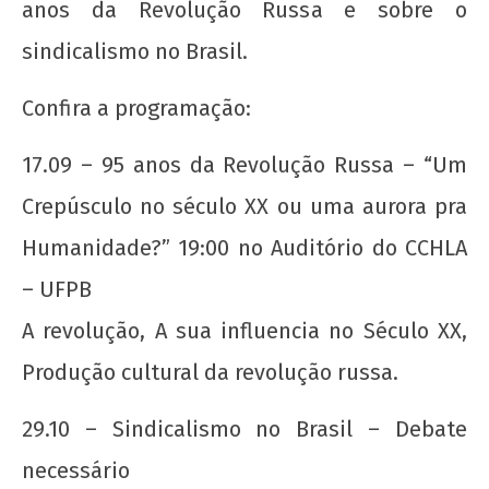
anos da Revolução Russa e sobre o
sindicalismo no Brasil.
Confira a programação:
Nota Política da UJC SE - Nas eleições para o
59° CONUNE na UFS, o Coletivo Quilombo (PT)
17.09 – 95 anos da Revolução Russa – “Um
escancara o oportunismo da majoritária da
UNE!
Crepúsculo no século XX ou uma aurora pra
11 de
Humanidade?” 19:00 no Auditório do CCHLA
outubro
de 2012
– UFPB
wp-
A revolução, A sua influencia no Século XX,
admin
Produção cultural da revolução russa.
29.10 – Sindicalismo no Brasil – Debate
necessário