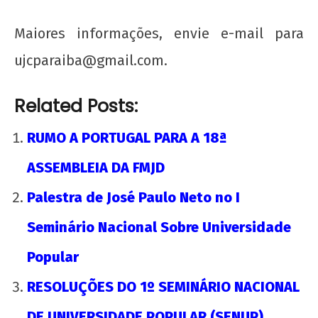
UNE na luta: pela Universidade Popular e pelo
socialismo!
Maiores informações, envie e-mail para
11 de
ujcparaiba@gmail.com.
outubro
de 2012
wp-
Related Posts:
admin
RUMO A PORTUGAL PARA A 18ª
ASSEMBLEIA DA FMJD
Palestra de José Paulo Neto no I
Seminário Nacional Sobre Universidade
Popular
RESOLUÇÕES DO 1º SEMINÁRIO NACIONAL
DE UNIVERSIDADE POPULAR (SENUP)