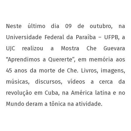
11 de
outubro
de 2012
wp-
Neste último dia 09 de outubro, na
admin
Universidade Federal da Paraíba – UFPB, a
UJC realizou a Mostra Che Guevara
“Aprendimos a Quererte”, em memória aos
45 anos da morte de Che. Livros, imagens,
músicas, discursos, vídeos a cerca da
revolução em Cuba, na América latina e no
A Munição da Direita Não é Travesti
Mundo deram a tônica na atividade.
11 de
outubro
de 2012
wp-
admin