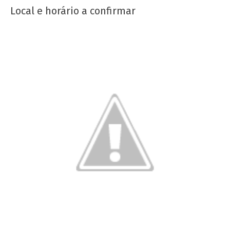
Local e horário a confirmar
Nota Política da UJC - PARA ALÉM DA
SUSPENSÃO: Pela revogação imediata do
"Novo" Ensino Médio!
11 de
outubro
de 2012
wp-
admin