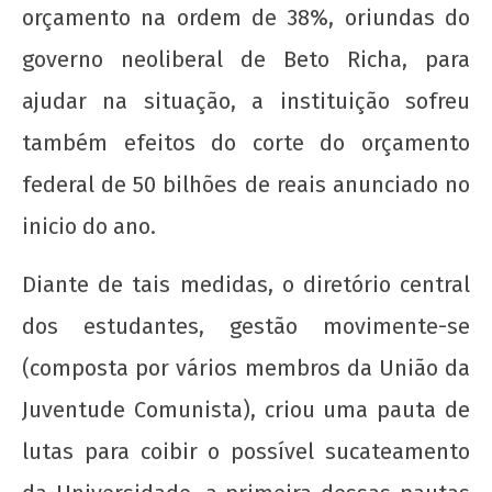
orçamento na ordem de 38%, oriundas do
governo neoliberal de Beto Richa, para
ajudar na situação, a instituição sofreu
também efeitos do corte do orçamento
federal de 50 bilhões de reais anunciado no
A Munição da Direita Não é Travesti
21 de
inicio do ano.
agosto
de
Diante de tais medidas, o diretório central
2012
wp-
dos estudantes, gestão movimente-se
admin
(composta por vários membros da União da
Juventude Comunista), criou uma pauta de
lutas para coibir o possível sucateamento