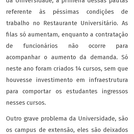
da Universidade, a primeira dessas pautas
referente às péssimas condições de
20 de Novembro - Dia da Consciência Negra
trabalho no Restaurante Universitário. As
21 de
filas só aumentam, enquanto a contratação
agosto
de
de funcionários não ocorre para
2012
wp-
acompanhar o aumento da demanda. Só
admin
neste ano foram criados 14 cursos, sem que
houvesse investimento em infraestrutura
para comportar os estudantes ingressos
nesses cursos.
Outro grave problema da Universidade, são
Nota Política da UJC SE - Nas eleições para o
59° CONUNE na UFS, o Coletivo Quilombo (PT)
os campus de extensão, eles são deixados