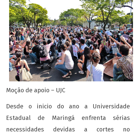
NOW VIEWING
Ocupação da Reitoria da UEM
Moção de apoio – UJC
21 de
agosto
Desde o inicio do ano a Universidade
de
2012
Estadual de Maringá enfrenta sérias
wp-
admin
necessidades devidas a cortes no