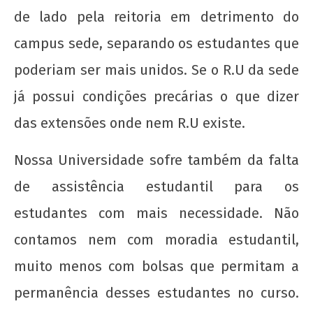
escancara o oportunismo da majoritária da
de lado pela reitoria em detrimento do
UNE!
21 de
campus sede, separando os estudantes que
agosto
poderiam ser mais unidos. Se o R.U da sede
de
2012
já possui condições precárias o que dizer
wp-
admin
das extensões onde nem R.U existe.
Nossa Universidade sofre também da falta
de assistência estudantil para os
estudantes com mais necessidade. Não
contamos nem com moradia estudantil,
Nota Política da UJC - PARA ALÉM DA
muito menos com bolsas que permitam a
SUSPENSÃO: Pela revogação imediata do
"Novo" Ensino Médio!
permanência desses estudantes no curso.