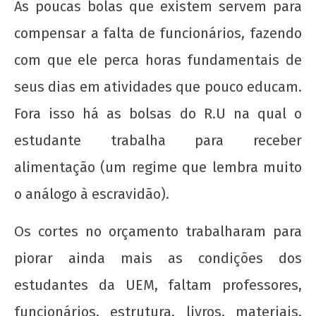
21 de
As poucas bolas que existem servem para
agosto
compensar a falta de funcionários, fazendo
de
2012
com que ele perca horas fundamentais de
wp-
admin
seus dias em atividades que pouco educam.
Fora isso há as bolsas do R.U na qual o
estudante trabalha para receber
alimentação (um regime que lembra muito
o análogo à escravidão).
UNE na luta: pela Universidade Popular e pelo
Os cortes no orçamento trabalharam para
socialismo!
piorar ainda mais as condições dos
21 de
agosto
estudantes da UEM, faltam professores,
de
2012
funcionários, estrutura, livros, materiais,