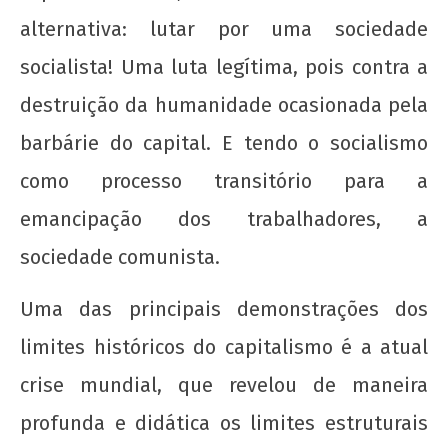
alternativa: lutar por uma sociedade
Nota Política da UJC SE - Nas eleições para o
socialista! Uma luta legítima, pois contra a
59° CONUNE na UFS, o Coletivo Quilombo (PT)
destruição da humanidade ocasionada pela
escancara o oportunismo da majoritária da
UNE!
barbárie do capital. E tendo o socialismo
22 de
como processo transitório para a
agosto
de
emancipação dos trabalhadores, a
2012
wp-
sociedade comunista.
admin
Uma das principais demonstrações dos
limites históricos do capitalismo é a atual
crise mundial, que revelou de maneira
profunda e didática os limites estruturais