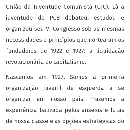
de
União da Juventude Comunista (UJC). Lá a
2012
wp-
juventude do PCB debateu, estudou e
admin
organizou seu VI Congresso sob as mesmas
necessidades e princípios que nortearam os
fundadores de 1922 e 1927: a liquidação
revolucionária do capitalismo.
Nascemos em 1927. Somos a primeira
A Munição da Direita Não é Travesti
organização juvenil de esquerda a se
22 de
agosto
organizar em nosso país. Trazemos a
de
2012
experiência balizada pelos anseios e lutas
wp-
de nossa classe e as opções estratégicas do
admin