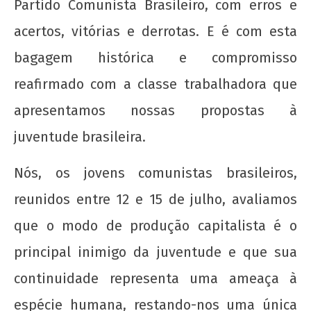
Partido Comunista Brasileiro, com erros e
acertos, vitórias e derrotas. E é com esta
bagagem histórica e compromisso
reafirmado com a classe trabalhadora que
apresentamos nossas propostas à
20 de Novembro - Dia da Consciência Negra
juventude brasileira.
22 de
agosto
de
Nós, os jovens comunistas brasileiros,
2012
reunidos entre 12 e 15 de julho, avaliamos
wp-
admin
que o modo de produção capitalista é o
principal inimigo da juventude e que sua
continuidade representa uma ameaça à
espécie humana, restando-nos uma única