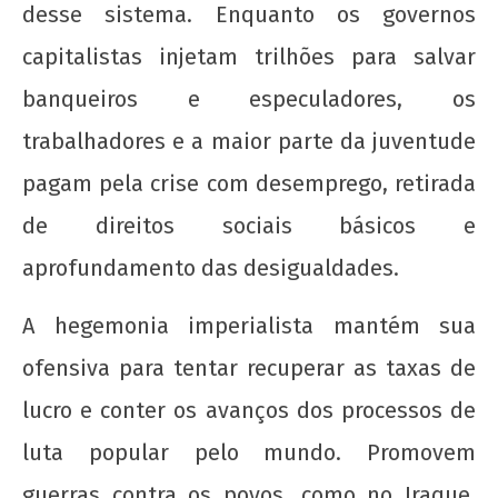
desse sistema. Enquanto os governos
Nota Política da UJC - PARA ALÉM DA
SUSPENSÃO: Pela revogação imediata do
capitalistas injetam trilhões para salvar
"Novo" Ensino Médio!
banqueiros e especuladores, os
22 de
trabalhadores e a maior parte da juventude
agosto
de
pagam pela crise com desemprego, retirada
2012
wp-
de direitos sociais básicos e
admin
aprofundamento das desigualdades.
A hegemonia imperialista mantém sua
ofensiva para tentar recuperar as taxas de
lucro e conter os avanços dos processos de
luta popular pelo mundo. Promovem
UNE na luta: pela Universidade Popular e pelo
socialismo!
guerras contra os povos, como no Iraque,