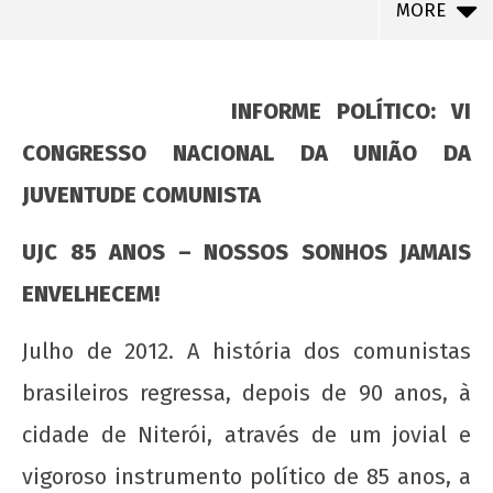
MORE
INFORME POLÍTICO: VI
CONGRESSO NACIONAL DA UNIÃO DA
JUVENTUDE COMUNISTA
UJC 85 ANOS – NOSSOS SONHOS JAMAIS
ENVELHECEM!
NOW VIEWING
Julho de 2012. A história dos comunistas
INFORME POLÍTICO: VI CONGRESSO NACIONAL
brasileiros regressa, depois de 90 anos, à
DA UNIÃO DA JUVENTUDE COMUNISTA
cidade de Niterói, através de um jovial e
22 de
vigoroso instrumento político de 85 anos, a
agosto