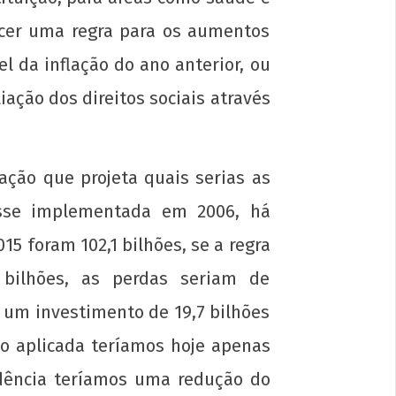
ecer uma regra para os aumentos
vocações acerca do papel da extensão
 da inflação do ano anterior, ou
ersitária hoje
ação dos direitos sociais através
e
sto
6
ação que projeta quais serias as
p-
in
osse implementada em 2006, há
5 foram 102,1 bilhões, se a regra
bilhões, as perdas seriam de
um investimento de 19,7 bilhões
do aplicada teríamos hoje apenas
idência teríamos uma redução do