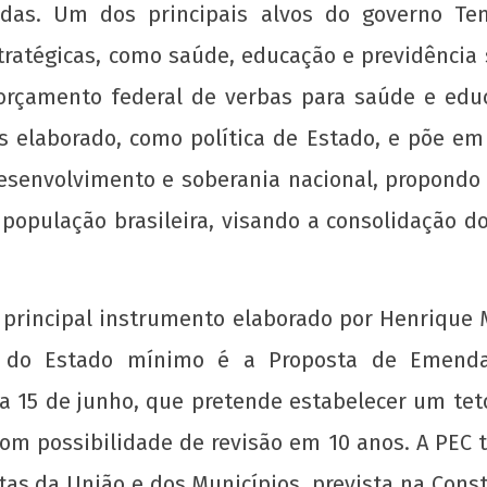
das. Um dos principais alvos do governo Te
tratégicas, como saúde, educação e previdência 
 orçamento federal de verbas para saúde e educ
 elaborado, como política de Estado, e põe em 
esenvolvimento e soberania nacional, propondo
Manifesto de Lançamento da Campanha
Os j
 população brasileira, visando a consolidação d
Nacional: “1 Real por Cuba”
12 d
ago
12 de
de
agosto
201
de
 principal instrumento elaborado por Henrique M
w
2016
do Estado mínimo é a Proposta de Emenda C
adm
wp-
admin
 15 de junho, que pretende estabelecer um tet
om possibilidade de revisão em 10 anos. A PEC t
tas da União e dos Municípios, prevista na Cons