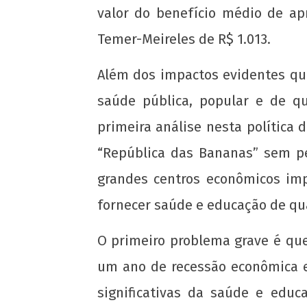
12 de
valor do benefício médio de ap
agosto
Temer-Meireles de R$ 1.013.
de
2016
wp-
Além dos impactos evidentes qu
admin
saúde pública, popular e de q
primeira análise nesta política
“República das Bananas” sem pe
grandes centros econômicos imp
fornecer saúde e educação de qu
O primeiro problema grave é que
um ano de recessão econômica e
significativas da saúde e edu