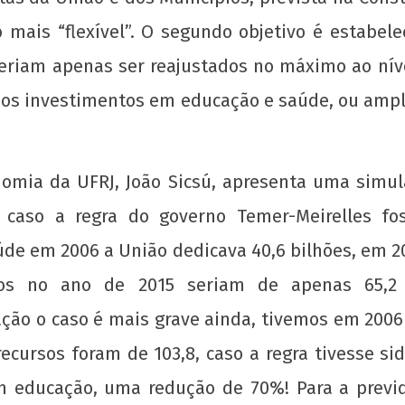
 mais “flexível”. O segundo objetivo é estabel
Pro
eriam apenas ser reajustados no máximo ao nível
univ
 dos investimentos em educação e saúde, ou ampli
12 d
ago
de
201
nomia da UFRJ, João Sicsú, apresenta uma simul
w
adm
 caso a regra do governo Temer-Meirelles f
de em 2006 a União dedicava 40,6 bilhões, em 201
tos no ano de 2015 seriam de apenas 65,2 
ão o caso é mais grave ainda, tivemos em 2006 
ecursos foram de 103,8, caso a regra tivesse si
:
Teses da UJC e do MEP para 46º CONUBES
em educação, uma redução de 70%! Para a prev
12 de