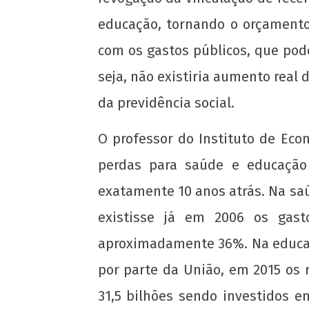
educação, tornando o orçamento
com os gastos públicos, que pod
seja, não existiria aumento real
da previdência social.
O professor do Instituto de Eco
perdas para saúde e educação
exatamente 10 anos atrás. Na saú
existisse já em 2006 os gas
aproximadamente 36%. Na educaç
por parte da União, em 2015 os r
A ascensão do velho e o recuo do novo
31,5 bilhões sendo investidos 
que faz a juventude?