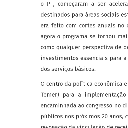
o PT, começaram a ser acelera
destinados para áreas sociais es
era feito com cortes anuais no
agora o programa se tornou mais
NOW VIEWING
como qualquer perspectiva de d
O FUTURO DA JUVENTUDE E DO PAÍS
investimentos essenciais para a
ESTÃO EM RISCO!
dos serviços básicos.
12 de
agosto
de
O centro da política econômica e
2016
Temer) para a implementação 
wp-
admin
encaminhada ao congresso no dia
públicos nos próximos 20 anos, c
revogação da vinculação de recei