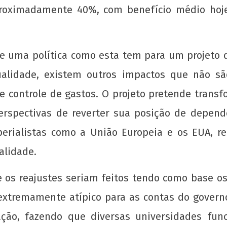
agosto
roximadamente 40%, com benefício médio hoje 
de
2016
wp-
admin
e uma política como esta tem para um projeto 
ualidade, existem outros impactos que não 
 de controle de gastos. O projeto pretende tra
rspectivas de reverter sua posição de depend
erialistas como a União Europeia e os EUA, re
alidade.
 os reajustes seriam feitos tendo como base os
xtremamente atípico para as contas do governo
cação, fazendo que diversas universidades f