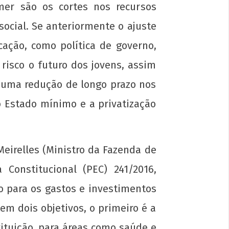
mer são os cortes nos recursos
social. Se anteriormente o ajuste
ação, como política de governo,
risco o futuro dos jovens, assim
 uma redução de longo prazo nos
ovens comunistas e as eleições
o Estado mínimo e a privatização
e
sto
6
eirelles (Ministro da Fazenda de
p-
onstitucional (PEC) 241/2016,
in
o para os gastos e investimentos
em dois objetivos, o primeiro é a
tituição, para áreas como saúde e