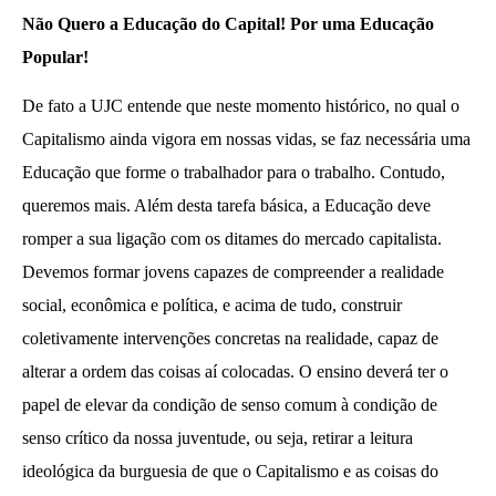
Não Quero a Educação do Capital! Por uma Educação
Popular!
De fato a UJC entende que neste momento histórico, no qual o
20 de Novembro - Dia da Consciência Negra
Capitalismo ainda vigora em nossas vidas, se faz necessária uma
30 de
Educação que forme o trabalhador para o trabalho. Contudo,
novembro
queremos mais. Além desta tarefa básica, a Educação deve
de 2013
wp-
romper a sua ligação com os ditames do mercado capitalista.
admin
Devemos formar jovens capazes de compreender a realidade
social, econômica e política, e acima de tudo, construir
coletivamente intervenções concretas na realidade, capaz de
alterar a ordem das coisas aí colocadas. O ensino deverá ter o
papel de elevar da condição de senso comum à condição de
senso crítico da nossa juventude, ou seja, retirar a leitura
ideológica da burguesia de que o Capitalismo e as coisas do