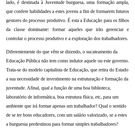
admin
lado, é destinada à Juventude burguesa, uma formação ampla,
que confere habilidades a estes jovens a fim de formarem futuros
gestores do processo produtivo. É esta a Educação para os filhos
da classe dominante: formar aqueles que irão gerenciar e
controlar o processo produtivo e a exploração dos trabalhadores.
Diferentemente do que vêm se dizendo, o sucateamento da
Educação Pública não tem como indutor aquele ou este governo.
A Munição da Direita Não é Travesti
Trata-se do modelo capitalista de Educação, que retira do Estado
30 de
a sua necessidade de investimento na estruturação e formação da
novembro
juventude. Afinal, qual a função de uma boa biblioteca,
de 2013
wp-
laboratório de informática, boa estrutura física, etc, para um
admin
ambiente que irá formar apenas um trabalhador? Qual o sentido
de se ter bons educadores, com um salário valorizado, se a estes
a burguesia predestinou para formar simples trabalhadores?