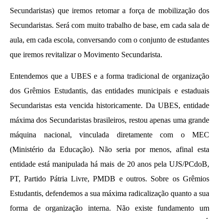
"Novo" Ensino Médio!
Secundaristas) que iremos retomar a força de mobilização dos
30 de
Secundaristas. Será com muito trabalho de base, em cada sala de
novembro
aula, em cada escola, conversando com o conjunto de estudantes
de 2013
que iremos revitalizar o Movimento Secundarista.
wp-
admin
Entendemos que a UBES e a forma tradicional de organização
dos Grêmios Estudantis, das entidades municipais e estaduais
Secundaristas esta vencida historicamente. Da UBES, entidade
máxima dos Secundaristas brasileiros, restou apenas uma grande
máquina nacional, vinculada diretamente com o MEC
(Ministério da Educação). Não seria por menos, afinal esta
entidade está manipulada há mais de 20 anos pela UJS/PCdoB,
UNE na luta: pela Universidade Popular e pelo
PT, Partido Pátria Livre, PMDB e outros. Sobre os Grêmios
socialismo!
Estudantis, defendemos a sua máxima radicalização quanto a sua
30 de
forma de organização interna. Não existe fundamento um
novembro