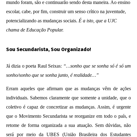
Nota Política da UJC SE - Nas eleições para o
mundo foram, são e continuarão sendo desta maneira. Ao ensino
59° CONUNE na UFS, o Coletivo Quilombo (PT)
escolar, cabe, por fim, construir um senso crítico na juventude,
escancara o oportunismo da majoritária da
potencializando as mudanças sociais.
É a isto, que a UJC
UNE!
chama de Educação Popular.
30 de
novembro
de 2013
Sou Secundarista, Sou Organizado!
wp-
admin
Já dizia o poeta Raul Seixas:
“…sonho que se sonha só é só um
sonho/sonho que se sonha junto, é realidade…”
Erram aqueles que afirmam que as mudanças vêm de ações
individuais. Sabemos claramente que somente a unidade, que o
coletivo é capaz de concretizar as mudanças. Assim, é urgente
que o Movimento Secundarista se reorganize em todo o país, e
retome de forma organizada a sua atuação. Sem dúvidas, não
Nota Política da UJC - PARA ALÉM DA
será por meio da UBES (União Brasileira dos Estudantes
SUSPENSÃO: Pela revogação imediata do