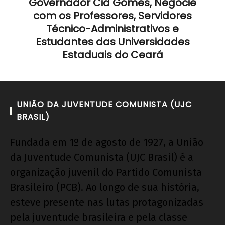
Governador Cid Gomes, Negocie
com os Professores, Servidores
Técnico-Administrativos e
Estudantes das Universidades
Estaduais do Ceará
UNIÃO DA JUVENTUDE COMUNISTA (UJC
BRASIL)
Fundada em 1º de agosto de 1927, a União
da Juventude Comunista (UJC Brasil) é a
organização juvenil do Partido Comunista
Brasileiro (PCB). Ao longo de sua história,
esteve presente nas lutas protagonizadas
pela juventude brasileira e pela classe