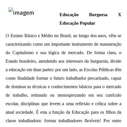
Educação Burguesa X
Educação Popular
O Ensino Básico e Médio no Brasil, ao longo dos anos, vêm se
caracterizando como um importante instrumento de manutenção
do Capitalismo e sua lógica de mercado. De forma clara, o
Estado brasileiro, atendendo aos interesses da burguesia, divide
a educação em duas partes: por um lado, as Escolas Públicas têm
NOW VIEWING
como finalidade formar o futuro trabalhador precarizado, capaz
Manifesto por uma Educação Popular –
de dominar as técnicas e conhecimentos básicos para o mercado
CONUBES 2013
de trabalho, retirando ou menosprezando em seu currículo
30 de
escolar, disciplinas que levem a uma reflexão e crítica sobre a
novembro
atual sociedade. É esta a função da Educação para os filhos da
de 2013
wp-
classe trabalhadora: formar trabalhadores flexíveis! Por outro