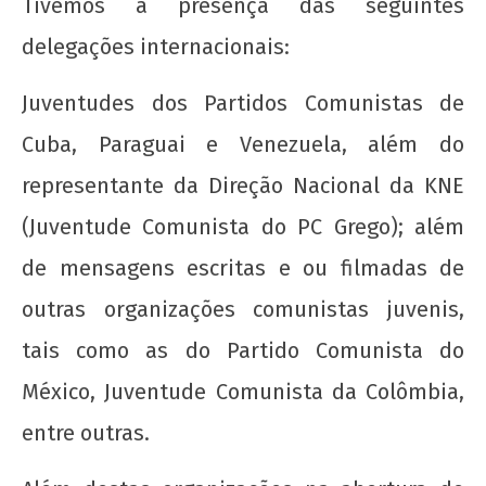
Tivemos a presença das seguintes
Nota Política da UJC SE - Nas eleições para o
59° CONUNE na UFS, o Coletivo Quilombo (PT)
delegações internacionais:
escancara o oportunismo da majoritária da
UNE!
Juventudes dos Partidos Comunistas de
22 de
Cuba, Paraguai e Venezuela, além do
agosto
de
representante da Direção Nacional da KNE
2012
wp-
(Juventude Comunista do PC Grego); além
admin
de mensagens escritas e ou filmadas de
outras organizações comunistas juvenis,
tais como as do Partido Comunista do
México, Juventude Comunista da Colômbia,
entre outras.
Nota Política da UJC - PARA ALÉM DA
SUSPENSÃO: Pela revogação imediata do