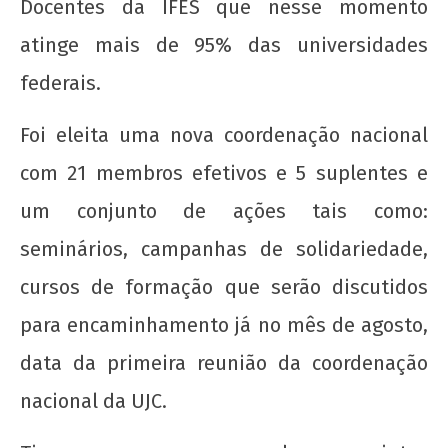
Docentes da IFES que nesse momento
atinge mais de 95% das universidades
federais.
20 de Novembro - Dia da Consciência Negra
Foi eleita uma nova coordenação nacional
22 de
agosto
com 21 membros efetivos e 5 suplentes e
de
um conjunto de ações tais como:
2012
wp-
seminários, campanhas de solidariedade,
admin
cursos de formação que serão discutidos
para encaminhamento já no mês de agosto,
data da primeira reunião da coordenação
nacional da UJC.