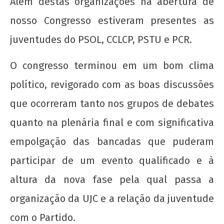
Além destas organizações na abertura de
"Novo" Ensino Médio!
nosso Congresso estiveram presentes as
22 de
agosto
juventudes do PSOL, CCLCP, PSTU e PCR.
de
2012
O congresso terminou em um bom clima
wp-
admin
político, revigorado com as boas discussões
que ocorreram tanto nos grupos de debates
quanto na plenária final e com significativa
empolgação das bancadas que puderam
participar de um evento qualificado e à
altura da nova fase pela qual passa a
UNE na luta: pela Universidade Popular e pelo
socialismo!
organização da UJC e a relação da juventude
22 de
com o Partido.
agosto