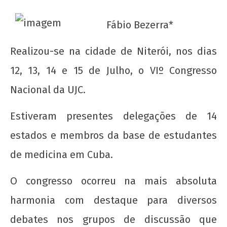
Fábio Bezerra*
Realizou-se na cidade de Niterói, nos dias
12, 13, 14 e 15 de Julho, o VIº Congresso
Nacional da UJC.
Estiveram presentes delegações de 14
NOW VIEWING
estados e membros da base de estudantes
União da Juventude Comunista – VI Congresso
de medicina em Cuba.
2012
O congresso ocorreu na mais absoluta
22 de
agosto
harmonia com destaque para diversos
de
2012
debates nos grupos de discussão que