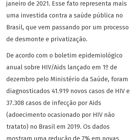
de 2020
janeiro de 2021. Esse fato representa mais
wp-
admin
uma investida contra a saúde pública no
Brasil, que vem passando por um processo
de desmonte e privatização.
De acordo com o boletim epidemiológico
anual sobre HIV/Aids lançado em 1º de
dezembro pelo Ministério da Saúde, foram
Combater a agenda anti-trans do Conselho
Federal de Medicina
diagnosticados 41.919 novos casos de HIV e
14 de
37.308 casos de infecção por Aids
dezembro
(adoecimento ocasionado por HIV não
de 2020
wp-
tratato) no Brasil em 2019. Os dados
admin
mostram uma redução de 7% em novas