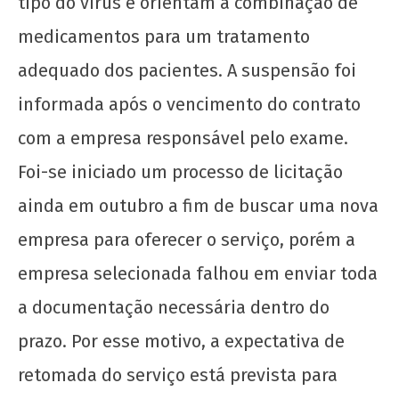
tipo do vírus e orientam a combinação de
Sobre a suspensão de exames de HIV, AIDS e
hepatites virais
medicamentos para um tratamento
14 de
adequado dos pacientes. A suspensão foi
dezembro
de 2020
informada após o vencimento do contrato
wp-
admin
com a empresa responsável pelo exame.
Foi-se iniciado um processo de licitação
ainda em outubro a fim de buscar uma nova
empresa para oferecer o serviço, porém a
empresa selecionada falhou em enviar toda
a documentação necessária dentro do
Não ao fim do Hospital Federal da Lagoa!
prazo. Por esse motivo, a expectativa de
14 de
retomada do serviço está prevista para
dezembro