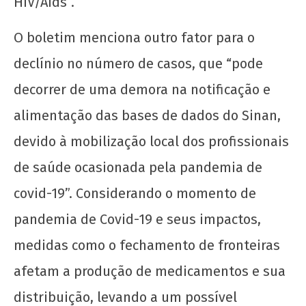
HIV/Aids”.
O boletim menciona outro fator para o
Luta Antimanicomial é Luta Anticapitalista
declínio no número de casos, que “pode
14 de
decorrer de uma demora na notificação e
dezembro
de 2020
alimentação das bases de dados do Sinan,
wp-
admin
devido à mobilização local dos profissionais
de saúde ocasionada pela pandemia de
covid-19”. Considerando o momento de
pandemia de Covid-19 e seus impactos,
medidas como o fechamento de fronteiras
afetam a produção de medicamentos e sua
DEBATE: Meio milhão de mortos: análise do
distribuição, levando a um possível
marco do genocídio brasileiro