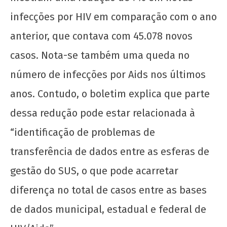
infecções por HIV em comparação com o ano
anterior, que contava com 45.078 novos
casos. Nota-se também uma queda no
número de infecções por Aids nos últimos
Pela Descriminalização e para Além dela
anos. Contudo, o boletim explica que parte
14 de
dessa redução pode estar relacionada à
dezembro
de 2020
“identificação de problemas de
wp-
transferência de dados entre as esferas de
admin
gestão do SUS, o que pode acarretar
diferença no total de casos entre as bases
de dados municipal, estadual e federal de