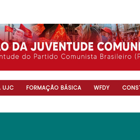
 UJC
FORMAÇÃO BÁSICA
WFDY
CONST