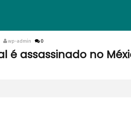
wp-admin
0
al é assassinado no Méx