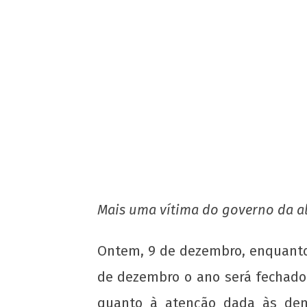
Nota Política da UJC SE - Nas eleições
o 59° CONUNE na UFS, o Coletivo Quil
(PT) escancara o oportunismo da
majoritária da UNE!
23 de
dezembro
de 2013
wp-
admin
Mais uma vítima do governo da a
Ontem, 9 de dezembro, enquanto
de dezembro o ano será fechado
quanto à atenção dada às de