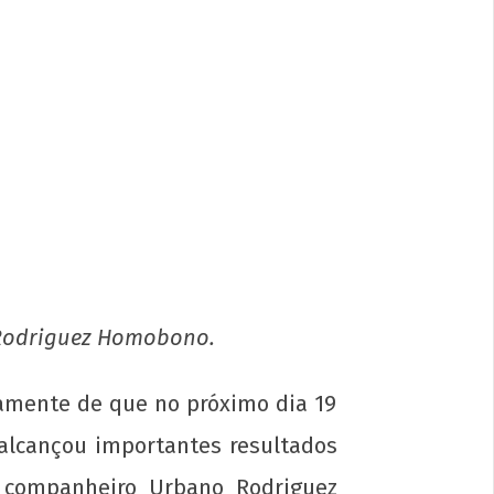
na luta: pela Universidade Popular e
 socialismo!
e
embro
2013
p-
in
 Rodriguez Homobono.
amente de que no próximo dia 19
alcançou importantes resultados
companheiro Urbano Rodriguez