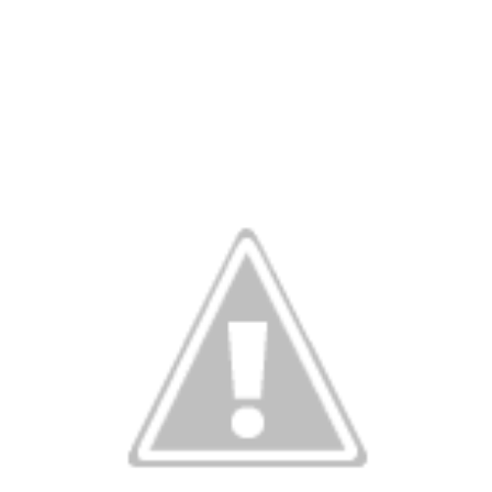
A Munição da Direita Não é Travesti
20 d
Neg
23 de
dezembro
23 d
de 2013
dez
wp-
de 
admin
w
adm