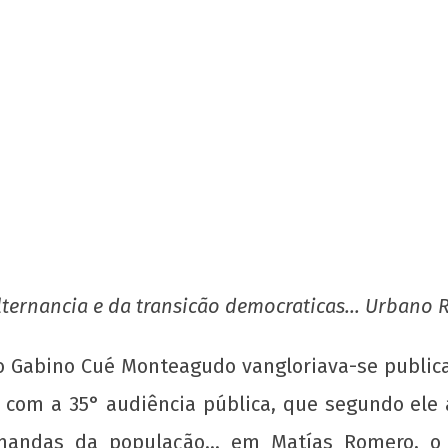
 para
Nota Política da UJC - PARA ALÉM DA
UNE 
ombo
SUSPENSÃO: Pela revogação imediata do
pelo
"Novo" Ensino Médio!
23 d
dez
23 de
de 
dezembro
w
de 2013
adm
wp-
admin
lternancia e da transicão democraticas… Urbano
 Gabino Cué Monteagudo vangloriava-se public
 com a 35° audiência pública, que segundo ele 
mandas da população… em Matías Romero, o 