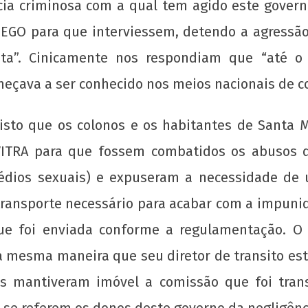
cia criminosa com a qual tem agido este govern
GEGO para que interviessem, detendo a agressã
sta”. Cinicamente nos respondiam que “até
meçava a ser conhecido nos meios nacionais de 
visto que os colonos e os habitantes de Santa M
EVITRA para que fossem combatidos os abusos 
assédios sexuais) e expuseram a necessidade de
ransporte necessário para acabar com a impunid
ue foi enviada conforme a regulamentação. O 
da mesma maneira que seu diretor de transito est
 mantiveram imóvel a comissão que foi transf
o se referem os donos deste governo da negligênc