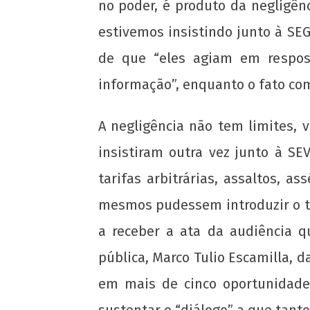
no poder, é produto da negligên
estivemos insistindo junto à SE
de que “eles agiam em respo
informação”, enquanto o fato co
A negligência não tem limites, 
insistiram outra vez junto à S
tarifas arbitrárias, assaltos, 
mesmos pudessem introduzir o t
a receber a ata da audiência q
pública, Marco Tulio Escamilla, 
em mais de cinco oportunidades
sustentar o “diálogo” a que tant