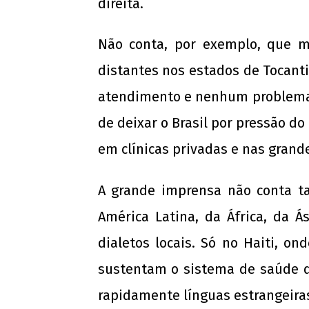
direita.
Nota Política da UJC SE - Nas eleições
Não conta, por exemplo, que m
o 59° CONUNE na UFS, o Coletivo Quil
(PT) escancara o oportunismo da
distantes nos estados de Tocan
majoritária da UNE!
atendimento e nenhum problema 
28 de
agosto
de deixar o Brasil por pressão d
de
2013
em clínicas privadas e nas grand
wp-
admin
A grande imprensa não conta 
América Latina, da África, da 
dialetos locais. Só no Haiti, o
sustentam o sistema de saúde d
rapidamente línguas estrangeira