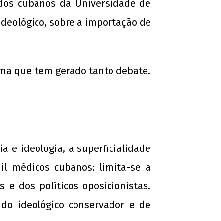
dos cubanos da Universidade de
 ideológico, sobre a importação de
ma que tem gerado tanto debate.
e Novembro - Dia da Consciência
ra
de
sto
3
p-
 e ideologia, a superficialidade
in
il médicos cubanos: limita-se a
s e dos políticos oposicionistas.
údo ideológico conservador e de