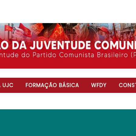
 UJC
FORMAÇÃO BÁSICA
WFDY
CONST