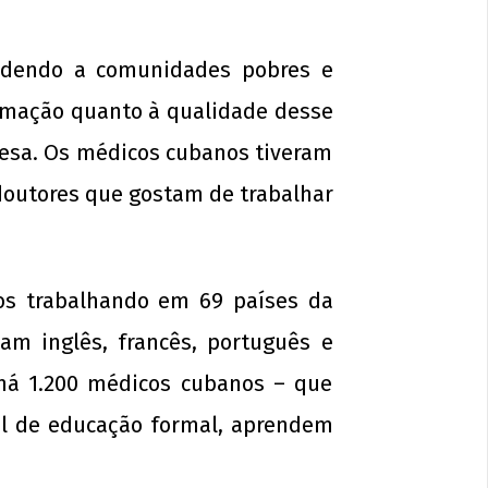
na luta: pela Universidade Popular e
endendo a comunidades pobres e
 socialismo!
de
amação quanto à qualidade desse
sto
esa. Os médicos cubanos tiveram
3
 doutores que gostam de trabalhar
p-
in
s trabalhando em 69 países da
am inglês, francês, português e
, há 1.200 médicos cubanos – que
el de educação formal, aprendem