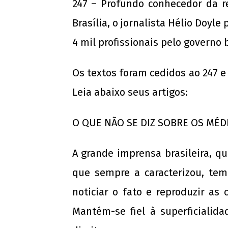
247 – Profundo conhecedor da 
Brasília, o jornalista Hélio Doyl
4 mil profissionais pelo governo b
NOW VIEWING
Os textos foram cedidos ao 247
O QUE NÃO SE DIZ SOBRE OS MÉDICOS
CUBANOS
Leia abaixo seus artigos:
28 de
agosto
O QUE NÃO SE DIZ SOBRE OS MÉ
de
2013
wp-
A grande imprensa brasileira, qu
admin
que sempre a caracterizou, tem
noticiar o fato e reproduzir as 
Mantém-se fiel à superficialid