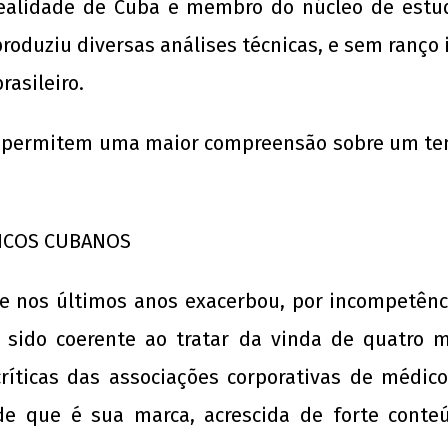
realidade de Cuba e membro do núcleo de estu
e produziu diversas análises técnicas, e sem ranço
rasileiro.
 e permitem uma maior compreensão sobre um te
A Munição da Direita Não é Travesti
20 d
Neg
28 de
agosto
28 
de
ago
DICOS CUBANOS
2013
de
wp-
201
admin
w
e nos últimos anos exacerbou, por incompetência
adm
 sido coerente ao tratar da vinda de quatro m
críticas das associações corporativas de médico
ade que é sua marca, acrescida de forte conte