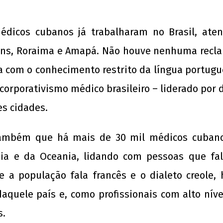
 para
Nota Política da UJC - PARA ALÉM DA
UNE 
édicos cubanos já trabalharam no Brasil, at
ombo
SUSPENSÃO: Pela revogação imediata do
pelo
"Novo" Ensino Médio!
28 
tins, Roraima e Amapá. Não houve nenhuma recl
ago
28 de
com o conhecimento restrito da língua portugu
de
agosto
201
de
o corporativismo médico brasileiro – liderado por
w
2013
adm
wp-
es cidades.
admin
também que há mais de 30 mil médicos cubano
Ásia e da Oceania, lidando com pessoas que fal
nde a população fala francês e o dialeto creole
aquele país e, como profissionais com alto nív
s.