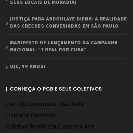
SEUS LOCAIS DE MORADIA!
"Novo" Ensino Médio!
25 de
JUSTIÇA PARA ABDOULAYE DIENG: A REALIDADE
novembro
DAS CRECHES CONVENIADAS EM SÃO PAULO
de 2012
wp-
admin
MANIFESTO DE LANÇAMENTO DA CAMPANHA
NACIONAL: “1 REAL POR CUBA”
UJC, 99 ANOS!
CONHEÇA O PCB E SEUS COLETIVOS
Partido Comunista Brasileiro
UNE na luta: pela Universidade Popular e pelo
socialismo!
Unidade Classista
25 de
Coletivo Feminista Classista Ana
novembro