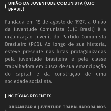
Nota Política da UJC SE - Nas eleições para o
UNIÃO DA JUVENTUDE COMUNISTA (UJC
59° CONUNE na UFS, o Coletivo Quilombo (PT)
BRASIL)
escancara o oportunismo da majoritária da
UNE!
Fundada em 1º de agosto de 1927, a União
25 de
da Juventude Comunista (UJC Brasil) é a
novembro
organização juvenil do Partido Comunista
de 2012
Brasileiro (PCB). Ao longo de sua história,
wp-
admin
esteve presente nas lutas protagonizadas
pela juventude brasileira e pela classe
trabalhadora em busca de sua emancipação
do capital e da construção de uma
sociedade socialista.
NOTÍCIAS RECENTES
Nota Política da UJC - PARA ALÉM DA
ORGANIZAR A JUVENTUDE TRABALHADORA NOS
SUSPENSÃO: Pela revogação imediata do