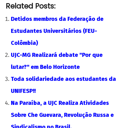
admin
Related Posts:
Detidos membros da Federação de
Estudantes Universitários (FEU-
Colômbia)
UJC-MG Realizará debate "Por que
A Munição da Direita Não é Travesti
lutar?" em Belo Horizonte
25 de
Toda solidariedade aos estudantes da
novembro
de 2012
UNIFESP!!
wp-
admin
Na Paraíba, a UJC Realiza Atividades
Sobre Che Guevara, Revolução Russa e
Sindicalismo no Brasil.