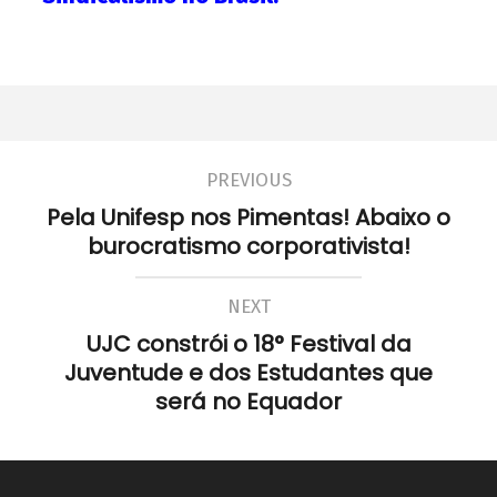
20 de Novembro - Dia da Consciência Negra
25 de
PREVIOUS
novembro
de 2012
Pela Unifesp nos Pimentas! Abaixo o
wp-
burocratismo corporativista!
admin
NEXT
UJC constrói o 18° Festival da
Juventude e dos Estudantes que
será no Equador