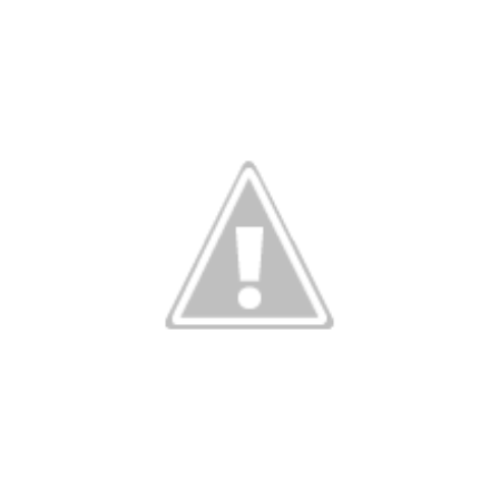
NOW VIEWING
Marx, Engels e Lenin: história e revolução em
processo
25 de
novembro
de 2012
wp-