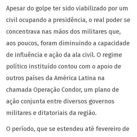
de
Apesar do golpe ter sido viabilizado por um
maio
civil ocupando a presidência, o real poder se
de
2020
concentrava nas mãos dos militares que,
wp-
admin
aos poucos, foram diminuindo a capacidade
de influência e ação da ala civil. O regime
político instituído contou com o apoio de
outros países da América Latina na
chamada Operação Condor, um plano de
Movimento Negro e o Estado: entre a
ação conjunta entre diversos governos
democracia e o 38, o que faz o negro?
20
militares e ditatoriais da região.
de
maio
O período, que se estendeu até fevereiro de
de