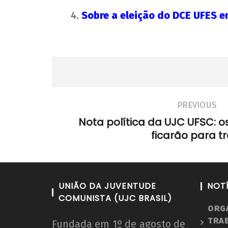
Sobre a eleição do DCE UFES e
Teses da UJC e do MUP para o 49º
CONUEE-MG
PREVIOUS
28
de
Nota política da UJC UFSC: 
julho
ficarão para tr
de
2020
wp-
admin
UNIÃO DA JUVENTUDE
NOT
COMUNISTA (UJC BRASIL)
ORG
TRA
Fundada em 1º de agosto de