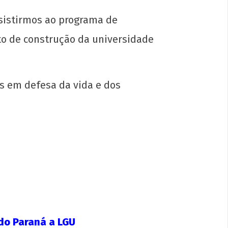
sistirmos ao programa de
to de construção da universidade
s em defesa da vida e dos
s da UJC e do MEP para o 5º Encontro
onal de Grêmios: avançar a Escola
lar, rumo ao socialismo!
o
0
p-
 do Paraná a LGU