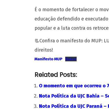
É o momento de fortalecer o mov
educação defendido e executado p
popular e a luta contra os retroc
📃Confira o manifesto do MUP: L
NOW VIEWING
direitos!
Manifesto do Movimento por uma
Manifesto MUP
Baixar
Universidade Popular (07/2020)
28
Related Posts:
de
julho
O momento em que ocorreu o 7
de
2020
Nota Política da UJC Bahia – S
wp-
admin
Nota Política da UJC Paraná – 