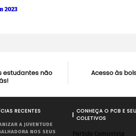
adm
m 2023
Graduação e militância
Tes
Vola
28
de
28
julho
de
os estudantes não
Acesso às bols
de
julh
ás!
2020
de
wp-
202
admin
w
adm
ÍCIAS RECENTES
CONHEÇA O PCB E SE
COLETIVOS
ANIZAR A JUVENTUDE
BALHADORA NOS SEUS
Partido Comunista