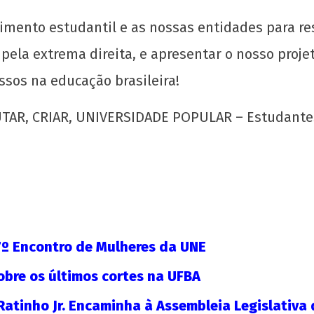
imento estudantil e as nossas entidades para re
ela extrema direita, e apresentar o nosso proje
essos na educação brasileira!
UTAR, CRIAR, UNIVERSIDADE POPULAR – Estudante
Manifesto por uma Universidade Popular
Tese
para o 72º CONEG da UNE
Naci
Popu
28
de
28
julho
de
º Encontro de Mulheres da UNE
de
julh
2020
de
obre os últimos cortes na UFBA
wp-
202
admin
w
Ratinho Jr. Encaminha à Assembleia Legislativa