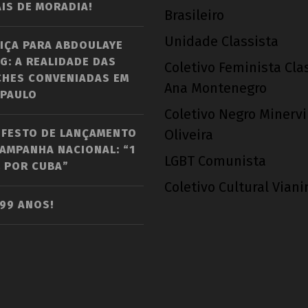
IS DE MORADIA!
Brasileiro
Unidade Classista
IÇA PARA ABDOULAYE
G: A REALIDADE DAS
Coletivo Feminista Cla
CHES CONVENIADAS EM
Ana Montenegro
 PAULO
Coletivo Negro Minerv
IFESTO DE LANÇAMENTO
Oliveira
AMPANHA NACIONAL: “1
LGBT Comunista
 POR CUBA”
Coletivo Cultural Vian
 99 ANOS!