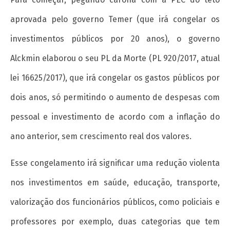
março
de
aprovada pelo governo Temer (que irá congelar os
2018
wp-
investimentos públicos por 20 anos), o governo
admin
Alckmin elaborou o seu PL da Morte (PL 920/2017, atual
lei 16625/2017), que irá congelar os gastos públicos por
dois anos, só permitindo o aumento de despesas com
pessoal e investimento de acordo com a inflação do
ano anterior, sem crescimento real dos valores.
Movimento Negro e o Estado: entre a
democracia e o 38, o que faz o negro?
Esse congelamento irá significar uma redução violenta
1 de
nos investimentos em saúde, educação, transporte,
março
de
valorização dos funcionários públicos, como policiais e
2018
professores por exemplo, duas categorias que tem
wp-