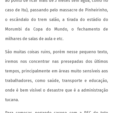
ao ponto de ficar mais de 3 meses sem água, como no
locais de moradia!
1 de
caso de Itu), passando pelo massacre de Pinheirinho,
março
o escândalo do trem salão, a tirada do estádio do
de
2018
Morumbi da Copa do Mundo, o fechamento de
wp-
admin
milhares de salas de aula e etc.
São muitas coisas ruins, porém nesse pequeno texto,
iremos nos concentrar nas presepadas dos últimos
tempos, principalmente em áreas muito sensíveis aos
trabalhadores, como saúde, transporte e educação,
Espontaneidade e consciência revolucionária:
onde é bem visível o desastre que é a administração
o que fazer com o sindicato mais importante
tucana.
em Salvador?
1 de
Para começar, pegando carona com a PEC do teto