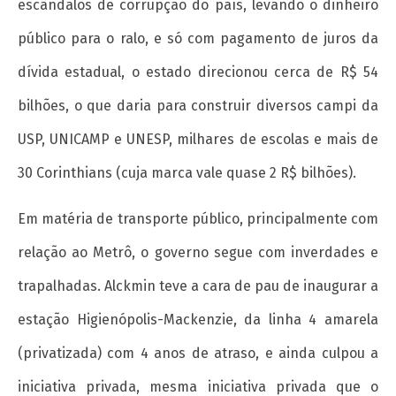
escândalos de corrupção do país, levando o dinheiro
público para o ralo, e só com pagamento de juros da
dívida estadual, o estado direcionou cerca de R$ 54
Provocações acerca do papel da extensão
bilhões, o que daria para construir diversos campi da
universitária hoje
1 de
USP, UNICAMP e UNESP, milhares de escolas e mais de
março
30 Corinthians (cuja marca vale quase 2 R$ bilhões).
de
2018
wp-
Em matéria de transporte público, principalmente com
admin
relação ao Metrô, o governo segue com inverdades e
trapalhadas. Alckmin teve a cara de pau de inaugurar a
estação Higienópolis-Mackenzie, da linha 4 amarela
(privatizada) com 4 anos de atraso, e ainda culpou a
iniciativa privada, mesma iniciativa privada que o