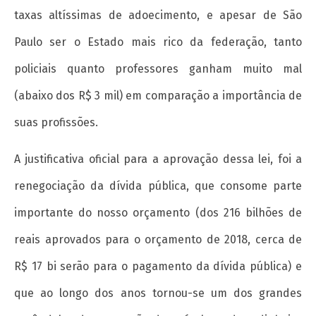
admin
taxas altíssimas de adoecimento, e apesar de São
Paulo ser o Estado mais rico da federação, tanto
policiais quanto professores ganham muito mal
(abaixo dos R$ 3 mil) em comparação a importância de
suas profissões.
Sobre a planificação do trabalho
A justificativa oficial para a aprovação dessa lei, foi a
1 de
março
renegociação da dívida pública, que consome parte
de
importante do nosso orçamento (dos 216 bilhões de
2018
wp-
reais aprovados para o orçamento de 2018, cerca de
admin
R$ 17 bi serão para o pagamento da dívida pública) e
que ao longo dos anos tornou-se um dos grandes