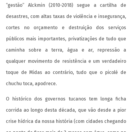
“gestão” Alckmin (2010-2018) segue a cartilha de
NOW VIEWING
desastres, com altas taxas de violência e insegurança,
Governo Alckmin: Relatos de uma tragédia
prolongada
cortes no orçamento e destruição dos serviços
1 de
públicos mais importantes, privatizações de tudo que
março
de
caminha sobre a terra, água e ar, repressão a
2018
qualquer movimento de resistência e um verdadeiro
wp-
admin
toque de Midas ao contrário, tudo que o picolé de
chuchu toca, apodrece.
O histórico dos governos tucanos tem longa ficha
corrida ao longo desta década, que vão desde a pior
crise hídrica da nossa história (com cidades chegando
Organizar a juventude trabalhadora nos seus