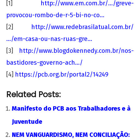
[1]
http://www.em.com.br/…/gre
ve-
provocou-rombo-de-r-5-bi-
no-co…
[2]
http://www.redebrasilatual
.com.br/
…/em-casa-ou-nas-ruas-
gre…
[3]
http://www.blogdokennedy.c
om.br/nos-
bastidores-governo-a
ch…/
[4]
https://pcb.org.br/portal2
/14249
Related Posts:
Manifesto do PCB aos Trabalhadores e à
Juventude
NEM VANGUARDISMO, NEM CONCILIAÇÃO: