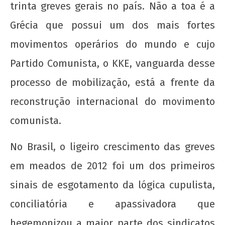
trinta greves gerais no país. Não a toa é a
Sobre a planificação do trabalho
5 de
Grécia que possui um dos mais fortes
maio
movimentos operários do mundo e cujo
de
2017
Partido Comunista, o KKE, vanguarda desse
wp-
admin
processo de mobilização, está a frente da
reconstrução internacional do movimento
comunista.
No Brasil, o ligeiro crescimento das greves
em meados de 2012 foi um dos primeiros
Provocações acerca do papel da extensão
sinais de esgotamento da lógica cupulista,
universitária hoje
conciliatória e apassivadora que
5 de
maio
hegemonizou a maior parte dos sindicatos