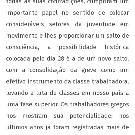
todas as suas contradições, cumpriram um
importante papel no sentido de colocar
consideráveis setores da juventude em
Movimento Negro e o Estado: entre a
movimento e lhes proporcionar um salto de
democracia e o 38, o que faz o negro?
5 de
consciência, a possibilidade histórica
maio
colocada pelo dia 28 é a de um novo salto,
de
2017
com a consolidação da greve como um
wp-
admin
efetivo instrumento da classe trabalhadora,
levando a luta de classes em nosso país a
uma fase superior. Os trabalhadores gregos
nos mostram sua potencialidade: nos
últimos anos já foram registradas mais de