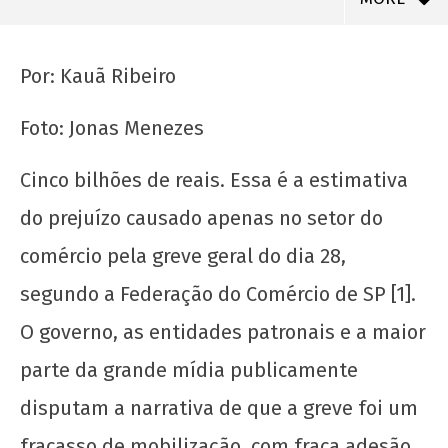
Por: Kauã Ribeiro
Foto: Jonas Menezes
Cinco bilhões de reais. Essa é a estimativa
do prejuízo causado apenas no setor do
comércio pela greve geral do dia 28,
segundo a Federação do Comércio de SP [1].
NOW VIEWING
O governo, as entidades patronais e a maior
A vitória de ontem e a tarefa de amanhã
parte da grande mídia publicamente
5 de
maio
disputam a narrativa de que a greve foi um
de
fracasso de mobilização, com fraca adesão
2017