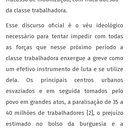
wp-
da classe trabalhadora.
admin
Esse discurso oficial é o véu ideológico
necessário para tentar impedir com todas
as forças que nesse próximo período a
classe trabalhadora enxergue a greve como
Organizar a juventude trabalhadora nos seus
um efetivo instrumento de luta e se utilize
locais de moradia!
dela. Os principais centros urbanos
5 de
esvaziados e em seguida tomados pelo
maio
de
povo em grandes atos, a paralisação de 35 a
2017
wp-
40 milhões de trabalhadores [2], o prejuízo
admin
estimado no bolso da burguesia e a