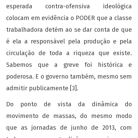
esperada contra-ofensiva ideológica
colocam em evidência o PODER que a classe
trabalhadora detém ao se dar conta de que
é ela a responsável pela produção e pela
Espontaneidade e consciência revolucionária:
circulação de toda a riqueza que existe.
o que fazer com o sindicato mais importante
em Salvador?
Sabemos que a greve foi histórica e
5 de
poderosa. E o governo também, mesmo sem
maio
de
admitir publicamente [3].
2017
wp-
Do ponto de vista da dinâmica do
admin
movimento de massas, do mesmo modo
que as jornadas de junho de 2013, com