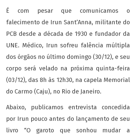
É com pesar que comunicamos o
falecimento de Irun Sant’Anna, militante do
PCB desde a década de 1930 e fundador da
UNE. Médico, Irun sofreu falência múltipla
dos órgãos no último domingo (30/12), e seu
corpo será velado na próxima quinta-feira
NOW VIEWING
(03/12), das 8h às 12h30, na capela Memorial
do Carmo (Caju), no Rio de Janeiro.
Camarada Irun Sant'Anna, para sempre em
nossas lutas!
Abaixo, publicamos entrevista concedida
31 de
dezembro
por Irun pouco antes do lançamento de seu
de 2012
wp-
livro “O garoto que sonhou mudar a