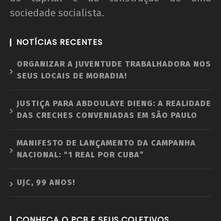
"Novo" Ensino Médio!
sociedade socialista.
31 de
dezembro
NOTÍCIAS RECENTES
de 2012
wp-
ORGANIZAR A JUVENTUDE TRABALHADORA NOS
admin
SEUS LOCAIS DE MORADIA!
JUSTIÇA PARA ABDOULAYE DIENG: A REALIDADE
DAS CRECHES CONVENIADAS EM SÃO PAULO
MANIFESTO DE LANÇAMENTO DA CAMPANHA
NACIONAL: “1 REAL POR CUBA”
UNE na luta: pela Universidade Popular e pelo
UJC, 99 ANOS!
socialismo!
31 de
dezembro
CONHEÇA O PCB E SEUS COLETIVOS