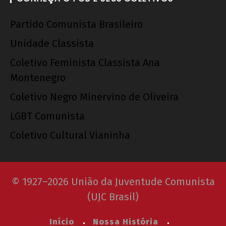
de 2012
wp-
Partido Comunista Brasileiro
admin
Unidade Classista
Coletivo Feminista Classista Ana
Montenegro
Coletivo Negro Minervino de Oliveira
LGBT Comunista
Coletivo Cultural Vianinha
© 1927–2026 União da Juventude Comunista
(UJC Brasil)
Início
Nossa História