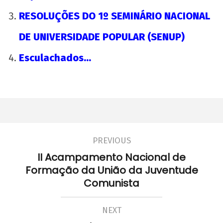
RESOLUÇÕES DO 1º SEMINÁRIO NACIONAL
DE UNIVERSIDADE POPULAR (SENUP)
20 de Novembro - Dia da Consciência Negra
Esculachados…
31 de
dezembro
de 2012
wp-
admin
PREVIOUS
II Acampamento Nacional de
Formação da União da Juventude
Comunista
NEXT