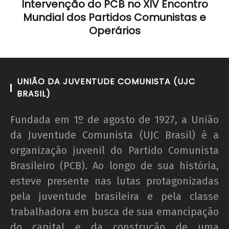
Intervenção do PCB no XIV Encontro
Nota Política da UJC SE - Nas eleições para o
Mundial dos Partidos Comunistas e
59° CONUNE na UFS, o Coletivo Quilombo (PT)
escancara o oportunismo da majoritária da
Operários
UNE!
31 de
dezembro
de 2012
UNIÃO DA JUVENTUDE COMUNISTA (UJC
wp-
BRASIL)
admin
Fundada em 1º de agosto de 1927, a União
da Juventude Comunista (UJC Brasil) é a
organização juvenil do Partido Comunista
Brasileiro (PCB). Ao longo de sua história,
esteve presente nas lutas protagonizadas
pela juventude brasileira e pela classe
trabalhadora em busca de sua emancipação
Nota Política da UJC - PARA ALÉM DA
do capital e da construção de uma
SUSPENSÃO: Pela revogação imediata do