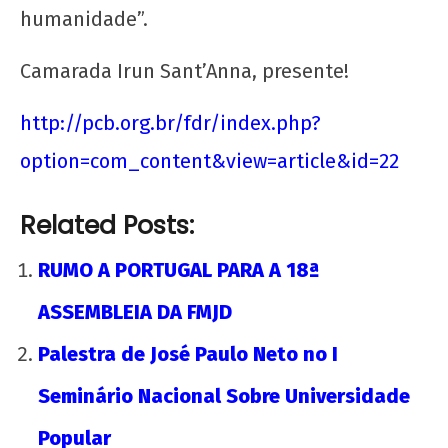
admin
humanidade”.
Camarada Irun Sant’Anna, presente!
http://pcb.org.br/fdr/index.php?
option=com_content&view=article&id=22
Related Posts:
A Munição da Direita Não é Travesti
31 de
RUMO A PORTUGAL PARA A 18ª
dezembro
de 2012
ASSEMBLEIA DA FMJD
wp-
admin
Palestra de José Paulo Neto no I
Seminário Nacional Sobre Universidade
Popular