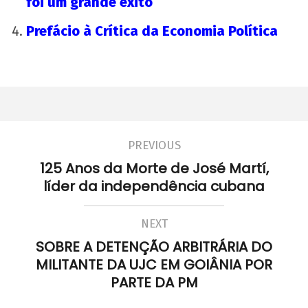
foi um grande êxito
2020
wp-
Prefácio à Crítica da Economia Política
admin
PREVIOUS
125 Anos da Morte de José Martí,
A Munição da Direita Não é Travesti
líder da independência cubana
8 de
junho
NEXT
de
2020
SOBRE A DETENÇÃO ARBITRÁRIA DO
wp-
MILITANTE DA UJC EM GOIÂNIA POR
admin
PARTE DA PM