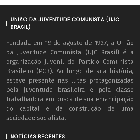
UNIÃO DA JUVENTUDE COMUNISTA (UJC
BRASIL)
Fundada em 1º de agosto de 1927, a União
20 de Novembro - Dia da Consciência Negra
da Juventude Comunista (UJC Brasil) é a
8 de
organização juvenil do Partido Comunista
junho
de
Brasileiro (PCB). Ao longo de sua história,
2020
esteve presente nas lutas protagonizadas
wp-
pela juventude brasileira e pela classe
admin
trabalhadora em busca de sua emancipação
do capital e da construção de uma
sociedade socialista.
NOTÍCIAS RECENTES