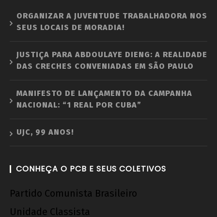
ORGANIZAR A JUVENTUDE TRABALHADORA NOS
Nota Política da UJC SE - Nas eleições para o
SEUS LOCAIS DE MORADIA!
59° CONUNE na UFS, o Coletivo Quilombo (PT)
escancara o oportunismo da majoritária da
UNE!
JUSTIÇA PARA ABDOULAYE DIENG: A REALIDADE
DAS CRECHES CONVENIADAS EM SÃO PAULO
8 de
junho
de
MANIFESTO DE LANÇAMENTO DA CAMPANHA
2020
NACIONAL: “1 REAL POR CUBA”
wp-
admin
UJC, 99 ANOS!
CONHEÇA O PCB E SEUS COLETIVOS
Partido Comunista Brasileiro
Unidade Classista