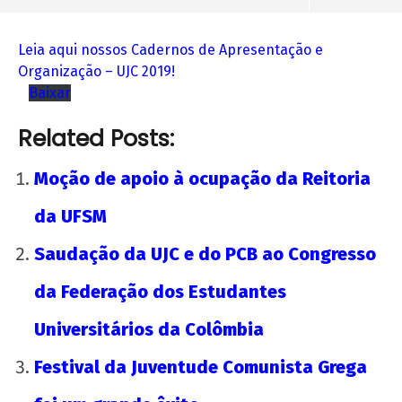
Leia aqui nossos Cadernos de Apresentação e
Organização – UJC 2019!
Baixar
Related Posts:
Moção de apoio à ocupação da Reitoria
da UFSM
Saudação da UJC e do PCB ao Congresso
NOW VIEWING
da Federação dos Estudantes
Caderno de Apresentação e Organização da
UJC!
Universitários da Colômbia
8 de
Festival da Juventude Comunista Grega
junho
de