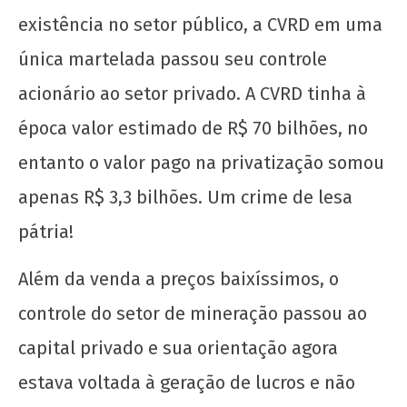
existência no setor público, a CVRD em uma
única martelada passou seu controle
acionário ao setor privado. A CVRD tinha à
época valor estimado de R$ 70 bilhões, no
entanto o valor pago na privatização somou
Nota Política da UJC SE - Nas eleições para o
59° CONUNE na UFS, o Coletivo Quilombo (PT)
apenas R$ 3,3 bilhões. Um crime de lesa
escancara o oportunismo da majoritária da
pátria!
UNE!
6 de
Além da venda a preços baixíssimos, o
maio
de
controle do setor de mineração passou ao
2020
wp-
capital privado e sua orientação agora
admin
estava voltada à geração de lucros e não