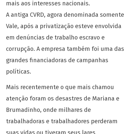
mais aos interesses nacionais.
A antiga CVRD, agora denominada somente
Vale, após a privatização esteve envolvida
em denúncias de trabalho escravo e
Nota Política da UJC - PARA ALÉM DA
corrupção. A empresa também foi uma das
SUSPENSÃO: Pela revogação imediata do
"Novo" Ensino Médio!
grandes financiadoras de campanhas
6 de
políticas.
maio
de
Mais recentemente o que mais chamou
2020
wp-
atenção foram os desastres de Mariana e
admin
Brumadinho, onde milhares de
trabalhadoras e trabalhadores perderam
suas vidas ou tiveram seus lares