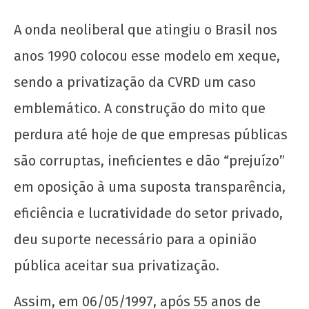
maio
de
A onda neoliberal que atingiu o Brasil nos
2020
wp-
anos 1990 colocou esse modelo em xeque,
admin
sendo a privatização da CVRD um caso
emblemático. A construção do mito que
perdura até hoje de que empresas públicas
são corruptas, ineficientes e dão “prejuízo”
em oposição à uma suposta transparência,
20 de Novembro - Dia da Consciência Negra
eficiência e lucratividade do setor privado,
6 de
deu suporte necessário para a opinião
maio
de
pública aceitar sua privatização.
2020
wp-
Assim, em 06/05/1997, após 55 anos de
admin