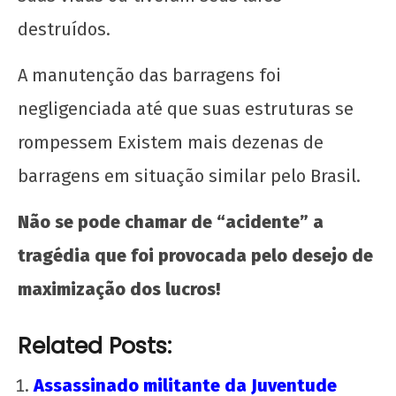
destruídos.
A manutenção das barragens foi
UNE na luta: pela Universidade Popular e pelo
socialismo!
negligenciada até que suas estruturas se
6 de
rompessem Existem mais dezenas de
maio
de
barragens em situação similar pelo Brasil.
2020
wp-
Não se pode chamar de “acidente” a
admin
tragédia que foi provocada pelo desejo de
maximização dos lucros!
Related Posts:
Assassinado militante da Juventude