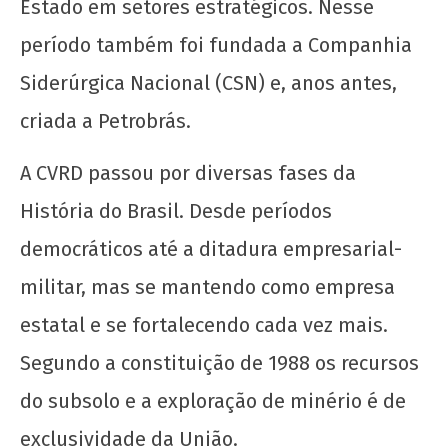
Estado em setores estratégicos. Nesse
23 anos da privatização da Companhia Vale
período também foi fundada a Companhia
do Rio Doce
Siderúrgica Nacional (CSN) e, anos antes,
6 de
maio
criada a Petrobrás.
de
2020
A CVRD passou por diversas fases da
wp-
admin
História do Brasil. Desde períodos
democráticos até a ditadura empresarial-
militar, mas se mantendo como empresa
estatal e se fortalecendo cada vez mais.
Segundo a constituição de 1988 os recursos
A Munição da Direita Não é Travesti
do subsolo e a exploração de minério é de
6 de
exclusividade da União.