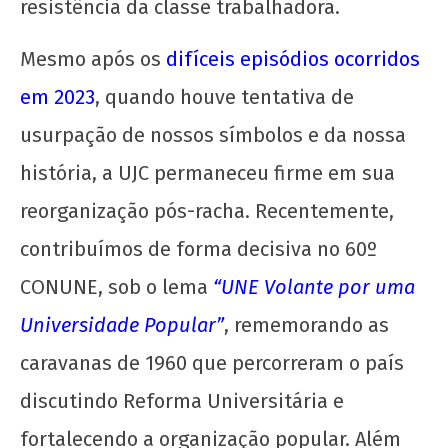
resistência da classe trabalhadora.
Mesmo após os
difíceis episódios ocorridos
em 2023
, quando houve tentativa de
usurpação de nossos símbolos e da nossa
Soberania alimentar é permanência: o PASES
história, a UJC permaneceu firme em sua
e os Restaurantes Universitários
1 de
reorganização pós-racha. Recentemente,
agosto
contribuímos de forma decisiva no 60º
de
2025
CONUNE, sob o lema
“UNE Volante por uma
CN
UJC
Universidade Popular”
, rememorando as
caravanas de 1960 que percorreram o país
discutindo Reforma Universitária e
fortalecendo a organização popular. Além