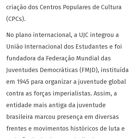
CN
criação dos Centros Populares de Cultura
UJC
(CPCs).
No plano internacional, a UJC integrou a
União Internacional dos Estudantes e foi
fundadora da Federação Mundial das
Juventudes Democráticas (FMJD), instituída
Solidariedade ao movimento estudantil do
Acre
em 1945 para organizar a juventude global
1 de
contra as forças imperialistas. Assim, a
agosto
de
entidade mais antiga da juventude
2025
brasileira marcou presença em diversas
CN
UJC
frentes e movimentos históricos de luta e