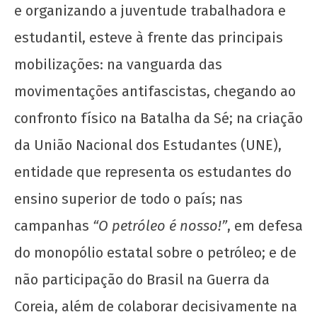
e organizando a juventude trabalhadora e
1 de
estudantil, esteve à frente das principais
agosto
de
mobilizações: na vanguarda das
2025
CN
movimentações antifascistas, chegando ao
UJC
confronto físico na Batalha da Sé; na criação
da União Nacional dos Estudantes (UNE),
entidade que representa os estudantes do
ensino superior de todo o país; nas
campanhas
“O petróleo é nosso!”
, em defesa
UJC, 99 anos!
do monopólio estatal sobre o petróleo; e de
1 de
não participação do Brasil na Guerra da
agosto
de
Coreia, além de colaborar decisivamente na
2025