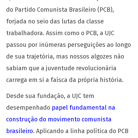
NOW VIEWING
do Partido Comunista Brasileiro (PCB),
UJC 98 anos: juventude que ousa lutar constrói
forjada no seio das lutas da classe
o Poder Popular!
trabalhadora. Assim como o PCB, a UJC
1 de
agosto
passou por inúmeras perseguições ao longo
de
de sua trajetória, mas nossos algozes não
2025
CN
sabiam que a juventude revolucionária
UJC
carrega em si a faísca da própria história.
Desde sua fundação, a UJC tem
desempenhado
papel fundamental na
construção do movimento comunista
Manifesto de Lançamento da Campanha
brasileiro
. Aplicando a linha política do PCB
Nacional: “1 Real por Cuba”