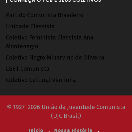
CONHEÇA O PCB E SEUS COLETIVOS
Partido Comunista Brasileiro
Unidade Classista
Coletivo Feminista Classista Ana
Montenegro
Coletivo Negro Minervino de Oliveira
LGBT Comunista
Coletivo Cultural Vianinha
© 1927–2026 União da Juventude Comunista
(UJC Brasil)
Início
Nossa História