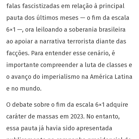
falas fascistizadas em relação à principal
pauta dos últimos meses — o fim da escala
NOW VIEWING
6×1 —, ora leiloando a soberania brasileira
ao apoiar a narrativa terrorista diante das
Os jovens comunistas e as eleições
15 de
facções. Para entender esse cenário, é
junho
importante compreender a luta de classes e
de
2026
o avanço do imperialismo na América Latina
CN
UJC
e no mundo.
O debate sobre o fim da escala 6×1 adquire
caráter de massas em 2023. No entanto,
essa pauta já havia sido apresentada