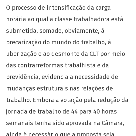
junho
O processo de intensificação da carga
de
2026
horária ao qual a classe trabalhadora está
CN
UJC
submetida, somado, obviamente, à
precarização do mundo do trabalho, à
uberização e ao desmonte da CLT por meio
das contrarreformas trabalhista e da
previdência, evidencia a necessidade de
Solidariedade ao movimento estudantil do
mudanças estruturais nas relações de
Acre
trabalho. Embora a votação pela redução da
15 de
jornada de trabalho de 44 para 40 horas
junho
de
semanais tenha sido aprovada na Câmara,
2026
CN
ainda é necessário que a proposta seja