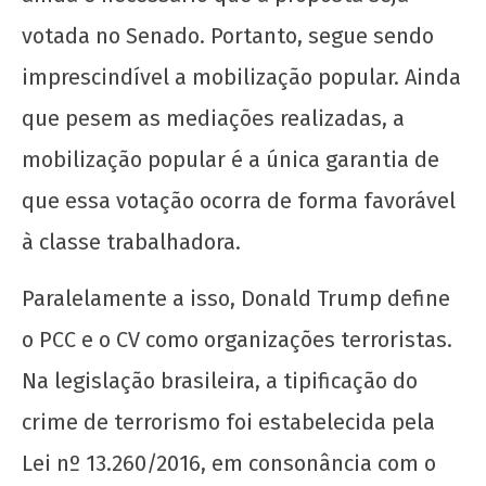
UJC
votada no Senado. Portanto, segue sendo
imprescindível a mobilização popular. Ainda
que pesem as mediações realizadas, a
mobilização popular é a única garantia de
que essa votação ocorra de forma favorável
Soberania alimentar é permanência: o PASES
à classe trabalhadora.
e os Restaurantes Universitários
15 de
Paralelamente a isso, Donald Trump define
junho
de
o PCC e o CV como organizações terroristas.
2026
Na legislação brasileira, a tipificação do
CN
UJC
crime de terrorismo foi estabelecida pela
Lei nº 13.260/2016, em consonância com o