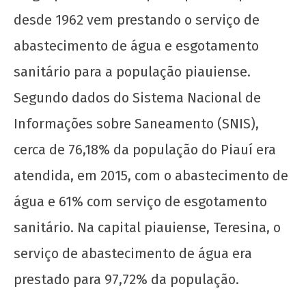
2026
CN
desde 1962 vem prestando o serviço de
UJC
abastecimento de água e esgotamento
sanitário para a população piauiense.
Segundo dados do Sistema Nacional de
Informações sobre Saneamento (SNIS),
cerca de 76,18% da população do Piauí era
As eleições de DCE e os rumos do Movimento
atendida, em 2015, com o abastecimento de
Estudantil da UFPI
água e 61% com serviço de esgotamento
12 de
março
sanitário. Na capital piauiense, Teresina, o
de
2026
serviço de abastecimento de água era
CN
prestado para 97,72% da população.
UJC