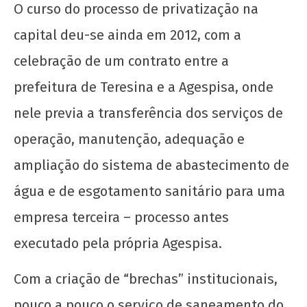
O curso do processo de privatização na
capital deu-se ainda em 2012, com a
celebração de um contrato entre a
prefeitura de Teresina e a Agespisa, onde
A UJC no Piauí diante do Fracionismo
nele previa a transferência dos serviços de
Instaurado no PCB em 2023
operação, manutenção, adequação e
12 de
ampliação do sistema de abastecimento de
março
de
água e de esgotamento sanitário para uma
2026
CN
empresa terceira – processo antes
UJC
executado pela própria Agespisa.
Com a criação de “brechas” institucionais,
pouco a pouco o serviço de saneamento do