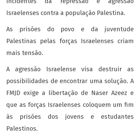
incidentes da repressão e agressão
Israelenses contra a população Palestina.
As prisões do povo e da juventude
Palestinas pelas forças Israelenses criam
20 de Novembro - Dia da Consciência Negra
mais tensão.
22 de
A agressão Israelense visa destruir as
agosto
de
possibilidades de encontrar uma solução. A
2012
wp-
FMJD exige a libertação de Naser Azeez e
admin
que as forças Israelenses coloquem um fim
às prisões dos jovens e estudantes
Palestinos.