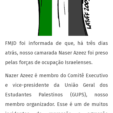
de
2012
wp-
admin
FMJD foi informada de que, há três dias
atrás, nosso camarada Naser Azeez foi preso
pelas forças de ocupação Israelenses.
A Munição da Direita Não é Travesti
Nazer Azeez é membro do Comitê Executivo
22 de
agosto
e vice-presidente da União Geral dos
de
2012
Estudantes Palestinos (GUPS), nosso
wp-
membro organizador. Esse é um de muitos
admin