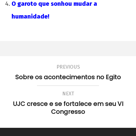
O garoto que sonhou mudar a
Nota Política da UJC - PARA ALÉM DA
SUSPENSÃO: Pela revogação imediata do
humanidade!
"Novo" Ensino Médio!
22 de
agosto
de
2012
wp-
admin
PREVIOUS
Sobre os acontecimentos no Egito
NEXT
UJC cresce e se fortalece em seu VI
Congresso
UNE na luta: pela Universidade Popular e pelo
socialismo!