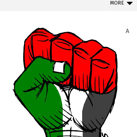
MORE
A
NOW VIEWING
Sobre a prisão de um camarada Palestino
pelas forças Israelenses de ocupação
22 de
agosto