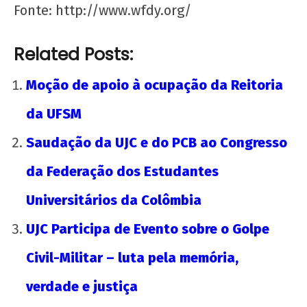
Fonte: http://www.wfdy.org/
Nota Política da UJC SE - Nas eleições para o
Related Posts:
59° CONUNE na UFS, o Coletivo Quilombo (PT)
escancara o oportunismo da majoritária da
Moção de apoio à ocupação da Reitoria
UNE!
22 de
da UFSM
agosto
Saudação da UJC e do PCB ao Congresso
de
2012
da Federação dos Estudantes
wp-
admin
Universitários da Colômbia
UJC Participa de Evento sobre o Golpe
Civil-Militar – luta pela memória,
verdade e justiça