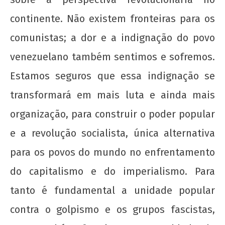
Nota Política da UJC SE - Nas eleições para o
continente. Não existem fronteiras para os
59° CONUNE na UFS, o Coletivo Quilombo (PT)
comunistas; a dor e a indignação do povo
escancara o oportunismo da majoritária da
UNE!
venezuelano também sentimos e sofremos.
18 de
Estamos seguros que essa indignação se
fevereiro
de 2014
transformará em mais luta e ainda mais
wp-
organização, para construir o poder popular
admin
e a revolução socialista, única alternativa
para os povos do mundo no enfrentamento
do capitalismo e do imperialismo. Para
tanto é fundamental a unidade popular
contra o golpismo e os grupos fascistas,