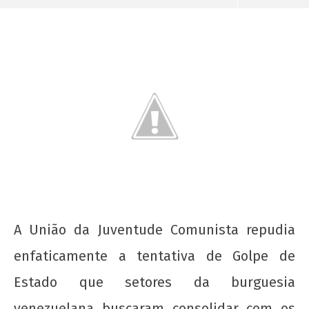
NOW VIEWING
Nota da UJC-Brasil em solidariedade ao irmão
A União da Juventude Comunista repudia
povo venezuelano
enfaticamente a tentativa de Golpe de
18 de
Estado que setores da burguesia
fevereiro
de 2014
venezuelana buscaram consolidar com os