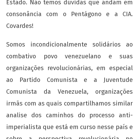
Estado. Não temos dúvidas que andam em
consonância com o Pentágono e a CIA.
Covardes!
20 de Novembro - Dia da Consciência Negra
Somos incondicionalmente solidários ao
18 de
combativo povo venezuelano e suas
fevereiro
organizações revolucionárias, em especial
de 2014
wp-
ao Partido Comunista e a Juventude
admin
Comunista da Venezuela, organizações
irmãs com as quais compartilhamos similar
analise dos caminhos do processo anti-
imperialista que está em curso nesse país e
sobre a perspectiva revolucionária no