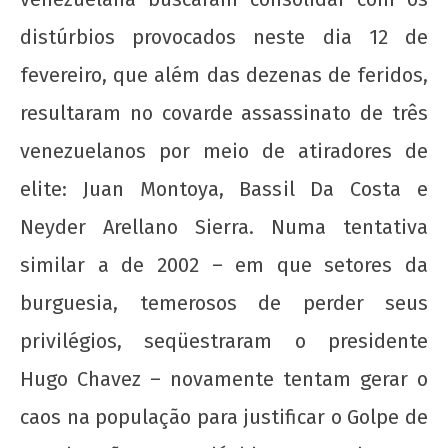
wp-
admin
distúrbios provocados neste dia 12 de
fevereiro, que além das dezenas de feridos,
resultaram no covarde assassinato de três
venezuelanos por meio de atiradores de
elite: Juan Montoya, Bassil Da Costa e
Neyder Arellano Sierra. Numa tentativa
A Munição da Direita Não é Travesti
similar a de 2002 – em que setores da
18 de
burguesia, temerosos de perder seus
fevereiro
de 2014
privilégios, seqüestraram o presidente
wp-
admin
Hugo Chavez – novamente tentam gerar o
caos na população para justificar o Golpe de