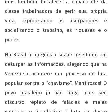
Nota Política da UJC - PARA ALÉM DA
mas também fortalecer a capacidade da
SUSPENSÃO: Pela revogação imediata do
classe trabalhadora de gerir sua própria
"Novo" Ensino Médio!
18 de
vida, expropriando os usurpadores e
fevereiro
socializando o trabalho, as riquezas e o
de 2014
wp-
poder.
admin
No Brasil a burguesia segue insistindo em
deturpar as informações, alegando que na
Venezuela acontece um processo de luta
popular contra o “chavismo”. Mentirosos! O
povo brasileiro já não traga mais seu
UNE na luta: pela Universidade Popular e pelo
discurso repleto de falácias e meias
socialismo!
verdades e é solidário à luta da classe
18 de