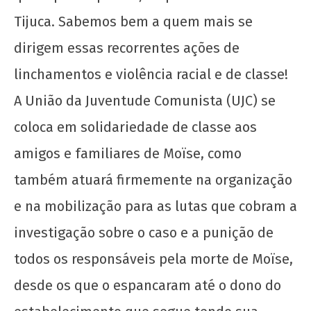
Tijuca. Sabemos bem a quem mais se
Nota Política da UJC RJ – MOÏSE MUGENYI,
PRESENTE!
dirigem essas recorrentes ações de
2 de
linchamentos e violência racial e de classe!
fevereiro
de 2022
A União da Juventude Comunista (UJC) se
wp-
admin
coloca em solidariedade de classe aos
amigos e familiares de Moïse, como
também atuará firmemente na organização
e na mobilização para as lutas que cobram a
investigação sobre o caso e a punição de
todos os responsáveis pela morte de Moïse,
UJC, 99 anos!
desde os que o espancaram até o dono do
2 de