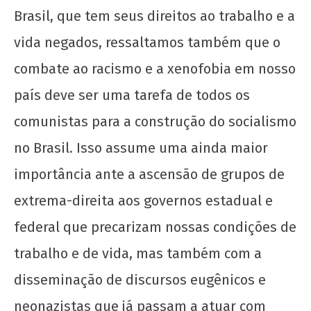
Brasil, que tem seus direitos ao trabalho e a
vida negados, ressaltamos também que o
combate ao racismo e a xenofobia em nosso
país deve ser uma tarefa de todos os
comunistas para a construção do socialismo
Soberania alimentar é permanência: o PASES
no Brasil. Isso assume uma ainda maior
e os Restaurantes Universitários
importância ante a ascensão de grupos de
2 de
extrema-direita aos governos estadual e
fevereiro
de 2022
federal que precarizam nossas condições de
wp-
admin
trabalho e de vida, mas também com a
disseminação de discursos eugênicos e
neonazistas que já passam a atuar com