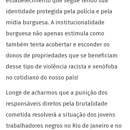
estabelecimento que segue tendo sua
fevereiro
de 2022
identidade protegida pela polícia e pela
wp-
admin
mídia burguesa. A institucionalidade
burguesa não apenas estimula como
também tenta acobertar e esconder os
donos de propriedades que se beneficiam
desse tipo de violência racista e xenófoba
no cotidiano do nosso país!
Solidariedade ao movimento estudantil do
Acre
Longe de acharmos que a punição dos
2 de
responsáveis diretos pela brutalidade
fevereiro
cometida resolverá a situação dos jovens
de 2022
wp-
trabalhadores negros no Rio de Janeiro e no
admin