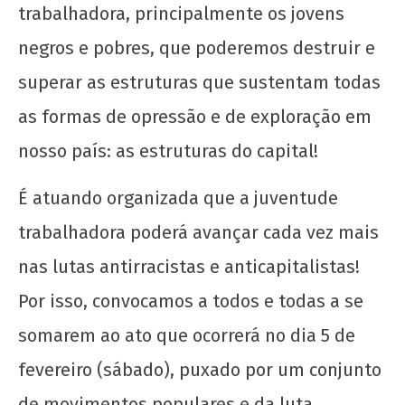
trabalhadora, principalmente os jovens
Manifesto por uma Universidade Popular para
o 72º CONEG da UNE
negros e pobres, que poderemos destruir e
2 de
superar as estruturas que sustentam todas
fevereiro
de 2022
as formas de opressão e de exploração em
wp-
nosso país: as estruturas do capital!
admin
É atuando organizada que a juventude
trabalhadora poderá avançar cada vez mais
nas lutas antirracistas e anticapitalistas!
Por isso, convocamos a todos e todas a se
somarem ao ato que ocorrerá no dia 5 de
fevereiro (sábado), puxado por um conjunto
de movimentos populares e da luta