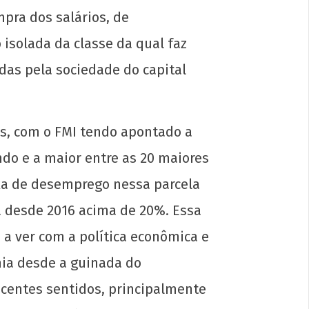
pra dos salários, de
isolada da classe da qual faz
das pela sociedade do capital
s, com o FMI tendo apontado a
do e a maior entre as 20 maiores
dariedade ao movimento estudantil do
e
axa de desemprego nessa parcela
á desde 2016 acima de 20%. Essa
l
 a ver com a política econômica e
ia desde a guinada do
2
p-
scentes sentidos, principalmente
in