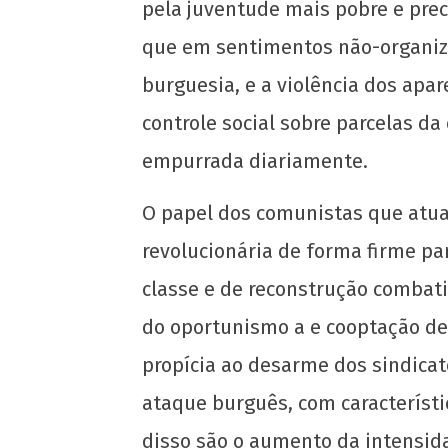
pela juventude mais pobre e prec
que em sentimentos não-organiza
burguesia, e a violência dos apa
controle social sobre parcelas da
Soberania alimentar é permanência: o
PASES e os Restaurantes Universitários
empurrada diariamente.
28
O papel dos comunistas que atua
de
abril
revolucionária de forma firme p
de
2022
classe e de reconstrução combat
wp-
admin
do oportunismo a e cooptação de 
propícia ao desarme dos sindicat
ataque burguês, com característi
disso são o aumento da intensidad