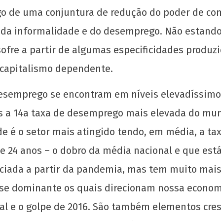
go de uma conjuntura de redução do poder de com
 da informalidade e do desemprego. Não estando 
sofre a partir de algumas especificidades produzi
 capitalismo dependente.
desemprego se encontram em níveis elevadíssimo
os a 14a taxa de desemprego mais elevada do mun
o e
UJC, 99 anos!
Soli
a
Acr
e é o setor mais atingido tendo, em média, a t
28
de
28
e 24 anos – o dobro da média nacional e que est
abril
de
de
abri
iciada a partir da pandemia, mas tem muito mais
2022
de
sse dominante os quais direcionam nossa econom
wp-
202
admin
w
scal e o golpe de 2016. São também elementos cre
adm