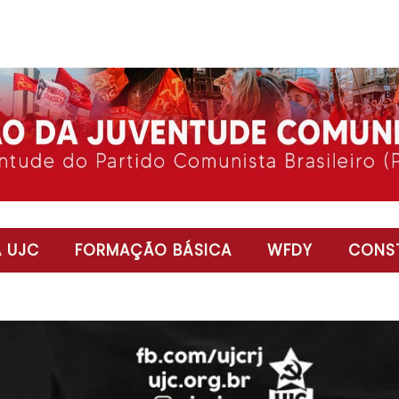
 UJC
FORMAÇÃO BÁSICA
WFDY
CONST