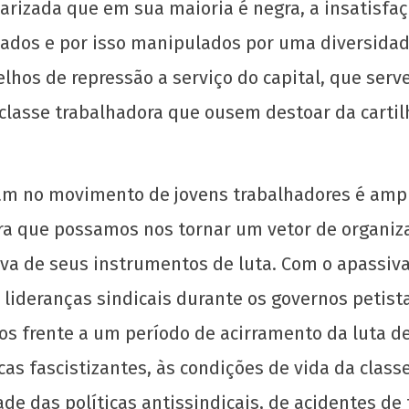
arizada que em sua maioria é negra, a insatisfa
dos e por isso manipulados por uma diversidade
relhos de repressão a serviço do capital, que s
 classe trabalhadora que ousem destoar da cartil
Os jovens comunistas e as eleições
Mani
par
28
de
28
abril
m no movimento de jovens trabalhadores é ampli
de
de
abri
ara que possamos nos tornar um vetor de organiz
2022
de
wp-
202
iva de seus instrumentos de luta. Com o apassiv
admin
w
adm
lideranças sindicais durante os governos petist
os frente a um período de acirramento da luta d
cas fascistizantes, às condições de vida da class
e das políticas antissindicais, de acidentes de 