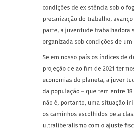
condições de existência sob o fo
precarização do trabalho, avanço
parte, a juventude trabalhadora 
organizada sob condições de um
NOW VIEWING
Se em nosso país os índices de 
projeção de ao fim de 2021 term
Nota Política da UJC RJ – O Sindicalism
as Tarefas da Juventude Trabalhador
economias do planeta, a juventud
28
da população – que tem entre 18 
de
abril
não é, portanto, uma situação in
de
os caminhos escolhidos pela cla
2022
wp-
ultraliberalismo com o ajuste fi
admin