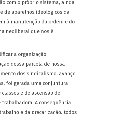
ção com o próprio sistema, ainda
 de aparelhos ideológicos da
ervem à manutenção da ordem e do
ha neoliberal que nos é
festo por uma Universidade Popular
a o 72º CONEG da UNE
ficar a organização
l
ação dessa parcela de nossa
2
amento dos sindicalismo, avanço
p-
in
as, foi gerada uma conjuntura
e classes e de ascensão de
e trabalhadora. A consequência
trabalho e da precarização, todos