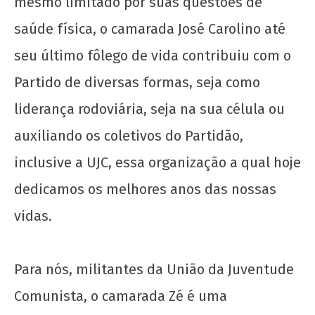
mesmo limitado por suas questões de
saúde física, o camarada José Carolino até
seu último fôlego de vida contribuiu com o
Partido de diversas formas, seja como
Solidariedade ao movimento estudantil do
liderança rodoviária, seja na sua célula ou
Acre
auxiliando os coletivos do Partidão,
24 de
junho
inclusive a UJC, essa organização a qual hoje
de
2022
dedicamos os melhores anos das nossas
wp-
vidas.
admin
Para nós, militantes da União da Juventude
Comunista, o camarada Zé é uma