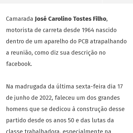
Camarada
José Carolino Tostes Filho
,
motorista de carreta desde 1964 nascido
dentro de um aparelho do PCB atrapalhando
a reunião, como diz sua descrição no
facebook.
NOW VIEWING
Na madrugada da última sexta-feira dia 17
de junho de 2022, faleceu um dos grandes
Moção De Pesar da Etapa Estadual-RJ do IX
Congresso Nacional da UJC
homens que se dedicou à construção desse
24 de
partido desde os anos 50 e das lutas da
junho
de
classe trabalhadora, especialmente na