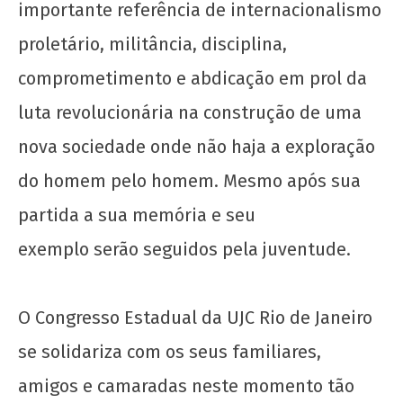
importante referência de internacionalismo
proletário, militância, disciplina,
Soberania alimentar é permanência: o PASES
e os Restaurantes Universitários
comprometimento e abdicação em prol da
24 de
luta revolucionária na construção de uma
junho
de
nova sociedade onde não haja a exploração
2022
do homem pelo homem. Mesmo após sua
wp-
admin
partida a sua memória e seu
exemplo serão seguidos pela juventude.
O Congresso Estadual da UJC Rio de Janeiro
se solidariza com os seus familiares,
Os jovens comunistas e as eleições
amigos e camaradas neste momento tão