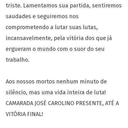
24 de
triste. Lamentamos sua partida, sentiremos
junho
de
saudades e seguiremos nos
2022
comprometendo a lutar suas lutas,
wp-
admin
incansavelmente, pela vitória dos que já
ergueram o mundo com o suor do seu
trabalho.
Aos nossos mortos nenhum minuto de
Manifesto por uma Universidade Popular para
silêncio, mas uma vida inteira de luta!
o 72º CONEG da UNE
CAMARADA JOSÉ CAROLINO PRESENTE, ATÉ A
24 de
junho
VITÓRIA FINAL!
de
2022