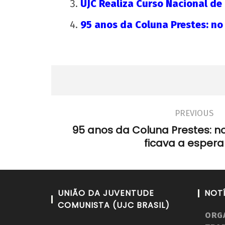
UJC Realiza Curso Nacional de
95 anos da Coluna Prestes: no
PREVIOUS
95 anos da Coluna Prestes: n
ficava a esper
UNIÃO DA JUVENTUDE
NOT
COMUNISTA (UJC BRASIL)
ORG