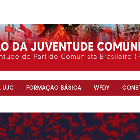
 UJC
FORMAÇÃO BÁSICA
WFDY
CONST