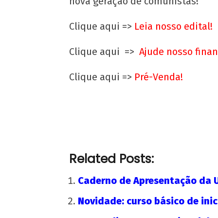
nova geração de comunistas!
Clique aqui =>
Leia nosso edital!
Universidade Popular: luta corporativa 
luta ideológica
Clique aqui =>
Ajude nosso fina
14
de
Clique aqui =>
Pré-Venda!
abril
de
2020
wp-
admin
Related Posts:
Caderno de Apresentação da 
Novidade: curso básico de inic