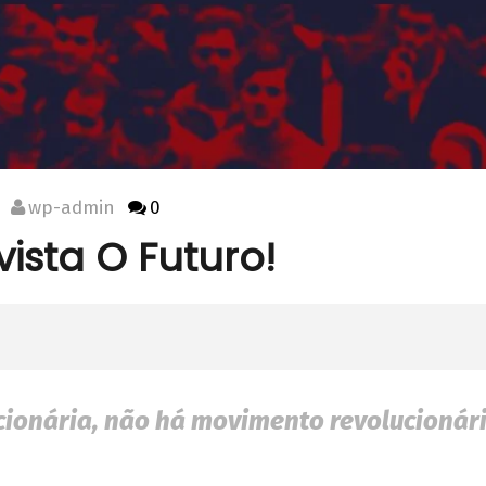
wp-admin
0
ista O Futuro!
cionária, não há movimento revolucionário