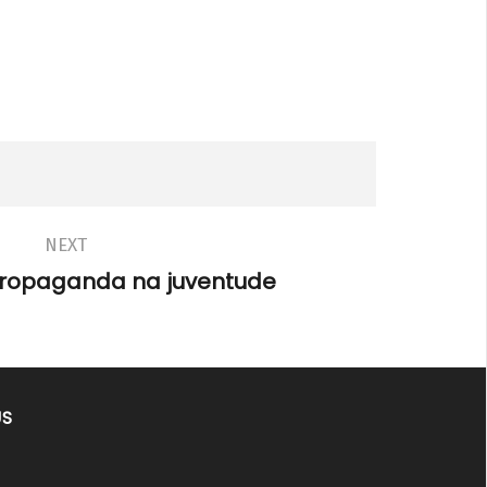
NEXT
propaganda na juventude
US