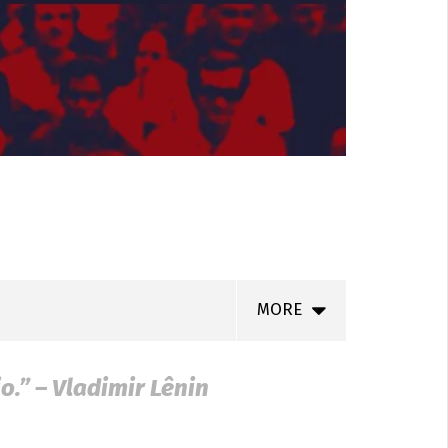
MORE
.” – Vladimir Lênin