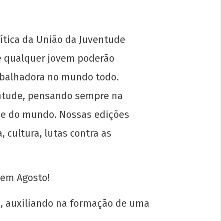
lítica da União da Juventude
 e qualquer jovem poderão
abalhadora no mundo todo.
uação e militância
ventude, pensando sempre na
l e do mundo. Nossas edições
 cultura, lutas contra as
l
0
p-
 em Agosto!
in
s, auxiliando na formação de uma