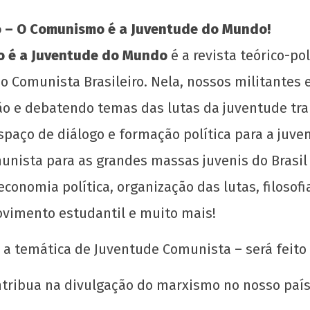
o – O Comunismo é a Juventude do Mundo!
o é a Juventude do Mundo
é a revista teórico-po
o Comunista Brasileiro. Nela, nossos militantes
são e debatendo temas das lutas da juventude tr
Sobre a planificação do trabalho
Grad
spaço de diálogo e formação política para a ju
14
14
munista para as grandes massas juvenis do Brasi
de
de
onomia política, organização das lutas, filosofia,
abril
abri
de
de
ovimento estudantil e muito mais!
2020
202
wp-
w
 a temática de Juventude Comunista – será feito
admin
adm
ntribua na divulgação do marxismo no nosso paí