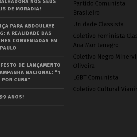
BALHADORA NOS SEUS
Partido Comunista
IS DE MORADIA!
Brasileiro
Unidade Classista
IÇA PARA ABDOULAYE
G: A REALIDADE DAS
Coletivo Feminista Cla
CHES CONVENIADAS EM
Ana Montenegro
 PAULO
Coletivo Negro Minerv
IFESTO DE LANÇAMENTO
Oliveira
AMPANHA NACIONAL: “1
LGBT Comunista
 POR CUBA”
Coletivo Cultural Vian
 99 ANOS!