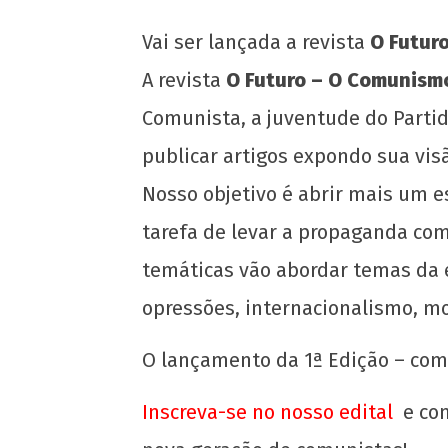
Vai ser lançada a revista
O Futur
A revista
O Futuro – O Comunism
Comunista, a juventude do Partid
NOW VIEWING
publicar artigos expondo sua vi
Lançamento da revista O Futuro!
Nosso objetivo é abrir mais um e
14
tarefa de levar a propaganda co
de
temáticas vão abordar temas da ec
abril
de
opressões, internacionalismo, m
2020
wp-
O lançamento da 1ª Edição – com
admin
Inscreva-se no nosso edital
e co