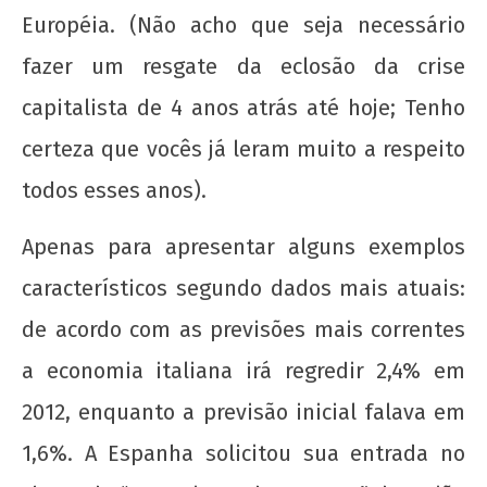
22 de
Européia. (Não acho que seja necessário
agosto
fazer um resgate da eclosão da crise
de
2012
capitalista de 4 anos atrás até hoje; Tenho
wp-
admin
certeza que vocês já leram muito a respeito
todos esses anos).
Apenas para apresentar alguns exemplos
característicos segundo dados mais atuais:
de acordo com as previsões mais correntes
A Munição da Direita Não é Travesti
a economia italiana irá regredir 2,4% em
22 de
2012, enquanto a previsão inicial falava em
agosto
de
1,6%. A Espanha solicitou sua entrada no
2012
wp-