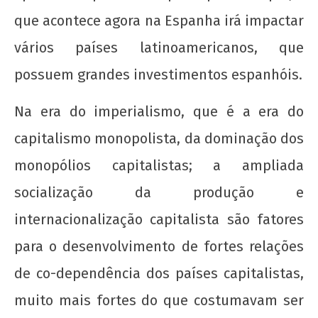
que acontece agora na Espanha irá impactar
vários países latinoamericanos, que
possuem grandes investimentos espanhóis.
Nota Política da UJC SE - Nas eleições para o
59° CONUNE na UFS, o Coletivo Quilombo (PT)
Na era do imperialismo, que é a era do
escancara o oportunismo da majoritária da
UNE!
capitalismo monopolista, da dominação dos
22 de
monopólios capitalistas; a ampliada
agosto
de
socialização da produção e
2012
wp-
internacionalização capitalista são fatores
admin
para o desenvolvimento de fortes relações
de co-dependência dos países capitalistas,
muito mais fortes do que costumavam ser