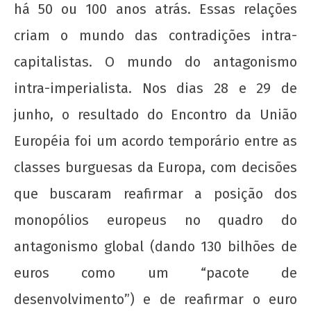
há 50 ou 100 anos atrás. Essas relações
criam o mundo das contradições intra-
Nota Política da UJC - PARA ALÉM DA
capitalistas. O mundo do antagonismo
SUSPENSÃO: Pela revogação imediata do
"Novo" Ensino Médio!
intra-imperialista. Nos dias 28 e 29 de
22 de
junho, o resultado do Encontro da União
agosto
Européia foi um acordo temporário entre as
de
2012
classes burguesas da Europa, com decisões
wp-
admin
que buscaram reafirmar a posição dos
monopólios europeus no quadro do
antagonismo global (dando 130 bilhões de
euros como um “pacote de
desenvolvimento”) e de reafirmar o euro