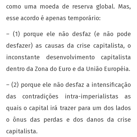
UNE na luta: pela Universidade Popular e pelo
como uma moeda de reserva global. Mas,
socialismo!
esse acordo é apenas temporário:
22 de
agosto
– (1) porque ele não desfaz (e não pode
de
2012
desfazer) as causas da crise capitalista, o
wp-
inconstante desenvolvimento capitalista
admin
dentro da Zona do Euro e da União Européia.
– (2) porque ele não desfaz a intensificação
das contradições intra-imperialistas as
quais o capital irá trazer para um dos lados
o ônus das perdas e dos danos da crise
capitalista.