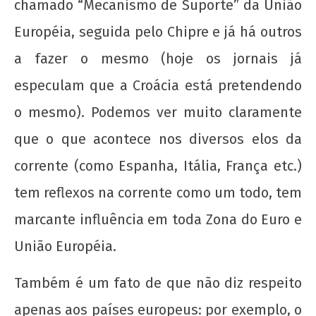
chamado “Mecanismo de Suporte” da União
admin
Européia, seguida pelo Chipre e já há outros
a fazer o mesmo (hoje os jornais já
especulam que a Croácia está pretendendo
o mesmo). Podemos ver muito claramente
que o que acontece nos diversos elos da
20 de Novembro - Dia da Consciência Negra
corrente (como Espanha, Itália, França etc.)
22 de
tem reflexos na corrente como um todo, tem
agosto
de
marcante influência em toda Zona do Euro e
2012
wp-
União Européia.
admin
Também é um fato de que não diz respeito
apenas aos países europeus: por exemplo, o