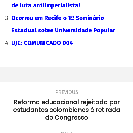
de luta antiimperialista!
22 de
agosto
Ocorreu em Recife o 1º Seminário
de
2012
Estadual sobre Universidade Popular
wp-
admin
UJC: COMUNICADO 004
PREVIOUS
Reforma educacional rejeitada por
estudantes colombianos é retirada
do Congresso