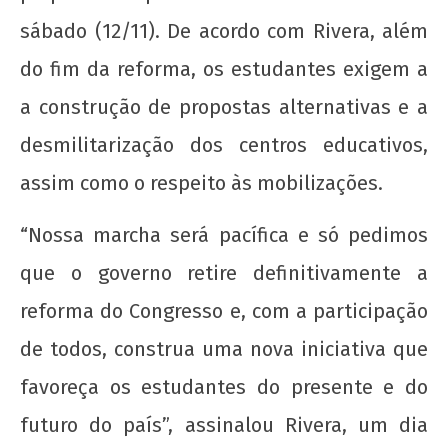
sábado (12/11). De acordo com Rivera, além
do fim da reforma, os estudantes exigem a
a construção de propostas alternativas e a
desmilitarização dos centros educativos,
20 de Novembro - Dia da Consciência Negra
assim como o respeito às mobilizações.
22 de
agosto
“Nossa marcha será pacífica e só pedimos
de
2012
que o governo retire definitivamente a
wp-
reforma do Congresso e, com a participação
admin
de todos, construa uma nova iniciativa que
favoreça os estudantes do presente e do
futuro do país”, assinalou Rivera, um dia