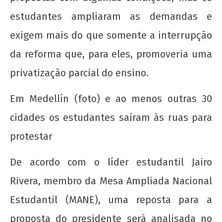
de
estudantes ampliaram as demandas e
2012
wp-
exigem mais do que somente a interrupção
admin
da reforma que, para eles, promoveria uma
privatização parcial do ensino.
Em Medellín (foto) e ao menos outras 30
cidades os estudantes saíram às ruas para
A Munição da Direita Não é Travesti
protestar
22 de
De acordo com o líder estudantil Jairo
agosto
de
Rivera, membro da Mesa Ampliada Nacional
2012
wp-
Estudantil (MANE), uma reposta para a
admin
proposta do presidente será analisada no