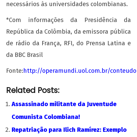
necessários às universidades colombianas.
Nota Política da UJC - PARA ALÉM DA
SUSPENSÃO: Pela revogação imediata do
*Com informações da Presidência da
"Novo" Ensino Médio!
República da Colômbia, da emissora pública
22 de
agosto
de rádio da França, RFI, do Prensa Latina e
de
2012
da BBC Brasil
wp-
admin
Fonte:
http://operamundi.uol.com.br/conteud
Related Posts:
Assassinado militante da Juventude
Comunista Colombiana!
UNE na luta: pela Universidade Popular e pelo
Repatriação para Ilich Ramírez: Exemplo
socialismo!