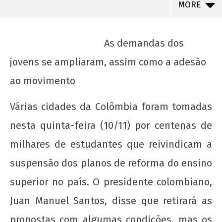
MORE
As demandas dos
jovens se ampliaram, assim como a adesão
ao movimento
Várias cidades da Colômbia foram tomadas
nesta quinta-feira (10/11) por centenas de
milhares de estudantes que reivindicam a
NOW VIEWING
suspensão dos planos de reforma do ensino
Estudantes colombianos tomam as ruas e
superior no país. O presidente colombiano,
freiam reforma do ensino superior (2)
Juan Manuel Santos, disse que retirará as
22 de
agosto
propostas com algumas condições, mas os