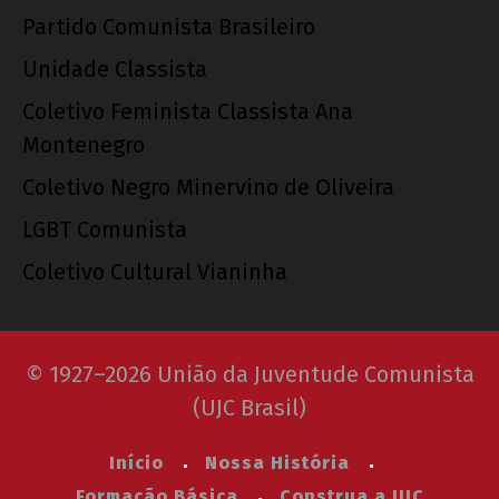
Partido Comunista Brasileiro
Unidade Classista
Coletivo Feminista Classista Ana
Montenegro
Coletivo Negro Minervino de Oliveira
LGBT Comunista
Coletivo Cultural Vianinha
© 1927–2026 União da Juventude Comunista
(UJC Brasil)
Início
Nossa História
Formação Básica
Construa a UJC