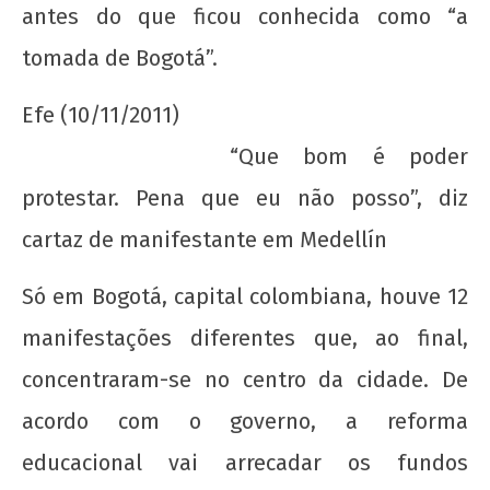
antes do que ficou conhecida como “a
tomada de Bogotá”.
Nota Política da UJC SE - Nas eleições para o
59° CONUNE na UFS, o Coletivo Quilombo (PT)
Efe (10/11/2011)
escancara o oportunismo da majoritária da
UNE!
“Que bom é poder
22 de
protestar. Pena que eu não posso”, diz
agosto
de
cartaz de manifestante em Medellín
2012
wp-
Só em Bogotá, capital colombiana, houve 12
admin
manifestações diferentes que, ao final,
concentraram-se no centro da cidade. De
acordo com o governo, a reforma
educacional vai arrecadar os fundos