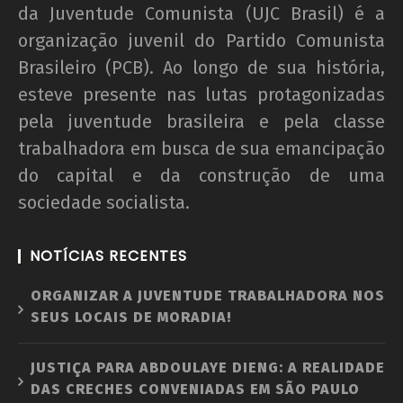
da Juventude Comunista (UJC Brasil) é a
O Perfil da Juventude Baiana
organização juvenil do Partido Comunista
15 de
Brasileiro (PCB). Ao longo de sua história,
dezembro
esteve presente nas lutas protagonizadas
de 2018
pela juventude brasileira e pela classe
wp-
admin
trabalhadora em busca de sua emancipação
do capital e da construção de uma
sociedade socialista.
NOTÍCIAS RECENTES
ORGANIZAR A JUVENTUDE TRABALHADORA NOS
SEUS LOCAIS DE MORADIA!
JUSTIÇA PARA ABDOULAYE DIENG: A REALIDADE
DAS CRECHES CONVENIADAS EM SÃO PAULO