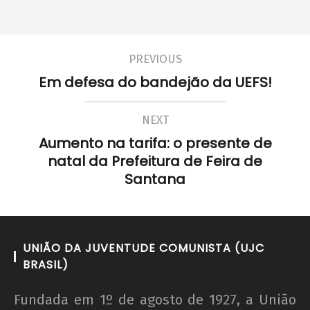
PREVIOUS
Em defesa do bandejão da UEFS!
A mobilização estudantil e a ocupação do
campus São Lázaro – UFBA
NEXT
15 de
dezembro
Aumento na tarifa: o presente de
de 2018
natal da Prefeitura de Feira de
wp-
Santana
admin
UNIÃO DA JUVENTUDE COMUNISTA (UJC
BRASIL)
Fundada em 1º de agosto de 1927, a União