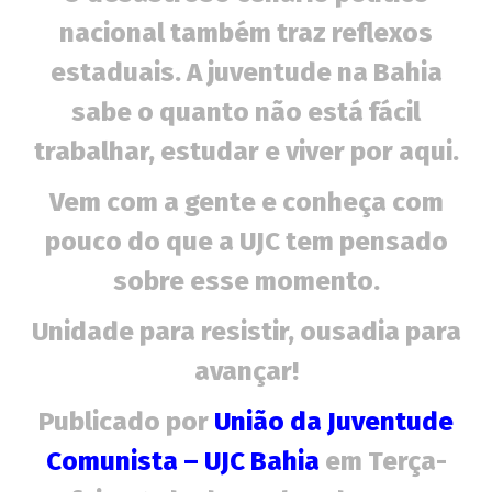
wp-
nacional também traz reflexos
admin
estaduais. A juventude na Bahia
sabe o quanto não está fácil
trabalhar, estudar e viver por aqui.
Vem com a gente e conheça com
pouco do que a UJC tem pensado
sobre esse momento.
Bíblia nas escolas em Vitória da Conquista: a
instrumentalização ideológica da extrema-
Unidade para resistir, ousadia para
direita
avançar!
15 de
dezembro
Publicado por
União da Juventude
de 2018
wp-
Comunista – UJC Bahia
em Terça-
admin