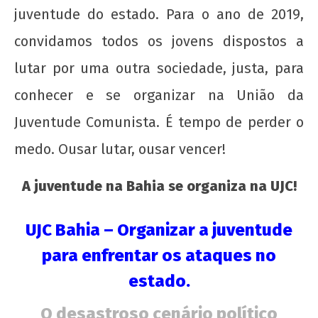
juventude do estado. Para o ano de 2019,
A juventude na Bahia se organiza na UJC!
convidamos todos os jovens dispostos a
15 de
dezembro
lutar por uma outra sociedade, justa, para
de 2018
wp-
conhecer e se organizar na União da
admin
Juventude Comunista. É tempo de perder o
medo. Ousar lutar, ousar vencer!
A juventude na Bahia se organiza na UJC!
UJC Bahia – Organizar a juventude
para enfrentar os ataques no
Perfil da juventude baiana II
estado.
15 de
dezembro
O desastroso cenário político
de 2018