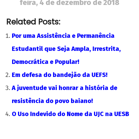
feira, 4 de dezembro de 2018
Related Posts:
Por uma Assistência e Permanência
Estudantil que Seja Ampla, Irrestrita,
Democrática e Popular!
Todo apoio à greve dos professores de
Salvador! Bruno Reis, pague o piso!
Em defesa do bandejão da UEFS!
15 de
dezembro
A juventude vai honrar a história de
de 2018
resistência do povo baiano!
wp-
admin
O Uso Indevido do Nome da UJC na UESB