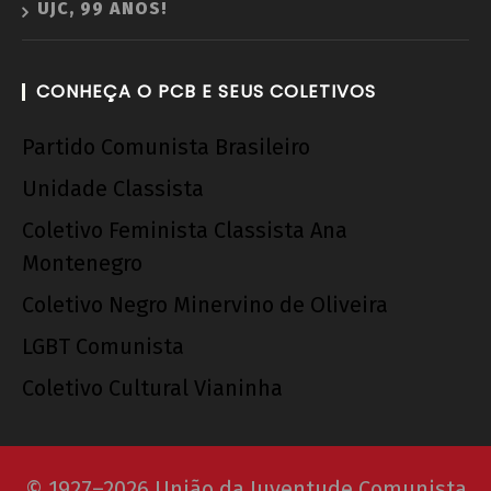
UJC, 99 ANOS!
CONHEÇA O PCB E SEUS COLETIVOS
Partido Comunista Brasileiro
Unidade Classista
Coletivo Feminista Classista Ana
Montenegro
Coletivo Negro Minervino de Oliveira
LGBT Comunista
Coletivo Cultural Vianinha
© 1927–2026 União da Juventude Comunista