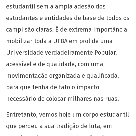
estudantil sem a ampla adesão dos
estudantes e entidades de base de todos os
campi são claras. É de extrema importância
Todo apoio à greve dos professores de
mobilizar toda a UFBA em prol de uma
Salvador! Bruno Reis, pague o piso!
Universidade verdadeiramente Popular,
14 de
junho
acessível e de qualidade, com uma
de
movimentação organizada e qualificada,
2025
CN
para que tenha de fato o impacto
UJC
necessário de colocar milhares nas ruas.
Entretanto, vemos hoje um corpo estudantil
que perdeu a sua tradição de luta, em