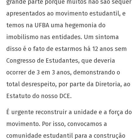
grande parte porque muitos não são sequer
apresentados ao movimento estudantil, e
O Perfil da Juventude Baiana
14 de
temos na UFBA uma hegemonia do
junho
imobilismo nas entidades. Um sintoma
de
2025
disso é o fato de estarmos há 12 anos sem
CN
UJC
Congresso de Estudantes, que deveria
ocorrer de 3 em 3 anos, demonstrando o
total desrespeito, por parte da Diretoria, ao
Estatuto do nosso DCE.
É urgente reconstruir a unidade e a força do
Buzufba: Estudantes em Luta, DCE em Cúpula
movimento. Por isso, convocamos a
14 de
comunidade estudantil para a construção
junho