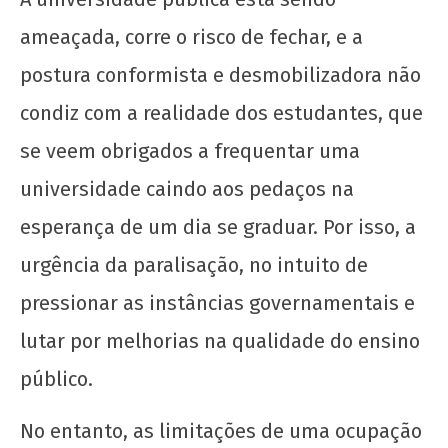
ameaçada, corre o risco de fechar, e a
postura conformista e desmobilizadora não
condiz com a realidade dos estudantes, que
se veem obrigados a frequentar uma
Bíblia nas escolas em Vitória da Conquista: a
universidade caindo aos pedaços na
instrumentalização ideológica da extrema-
esperança de um dia se graduar. Por isso, a
direita
urgência da paralisação, no intuito de
14 de
junho
pressionar as instâncias governamentais e
de
2025
lutar por melhorias na qualidade do ensino
CN
público.
UJC
No entanto, as limitações de uma ocupação