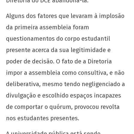
Diretoria do DCE abandoná-la.
junho
de
Alguns dos fatores que levaram à implosão
2025
CN
da primeira assembleia foram
UJC
questionamentos do corpo estudantil
presente acerca da sua legitimidade e
poder de decisão. O fato de a Diretoria
impor a assembleia como consultiva, e não
deliberativa, mesmo tendo negligenciado a
Perfil da juventude baiana II
divulgação e escolhido espaços incapazes
14 de
junho
de comportar o quórum, provocou revolta
de
2025
nos estudantes presentes.
CN
UJC
A universidade pública está sendo