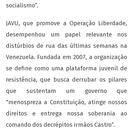
7 de
socialismo”.
março
de
2014
JAVU, que promove a Operação Liberdade,
wp-
admin
desempenhou um papel relevante nos
distúrbios de rua das últimas semanas na
Venezuela. Fundada em 2007, a organização
se define como uma plataforma juvenil de
resistência, que busca derrubar os pilares
que sustentam um governo que
Toda solidariedade ao povo libanês e a sua
juventude em luta
“menospreza a Constituição, atinge nossos
7 de
direitos e entrega nossa soberania ao
março
de
comando dos decrépitos irmãos Castro”.
2014