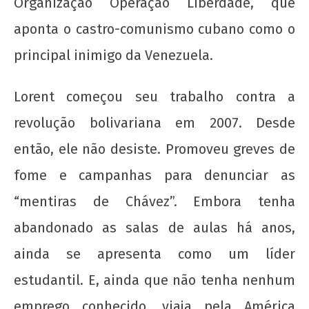
Organização Operação Liberdade, que
aponta o castro-comunismo cubano como o
principal inimigo da Venezuela.
Lorent começou seu trabalho contra a
Manifesto de Lançamento da Campanha
revolução bolivariana em 2007. Desde
Nacional: “1 Real por Cuba”
então, ele não desiste. Promoveu greves de
7 de
março
fome e campanhas para denunciar as
de
“mentiras de Chávez”. Embora tenha
2014
wp-
abandonado as salas de aulas há anos,
admin
ainda se apresenta como um líder
estudantil. E, ainda que não tenha nenhum
emprego conhecido, viaja pela América