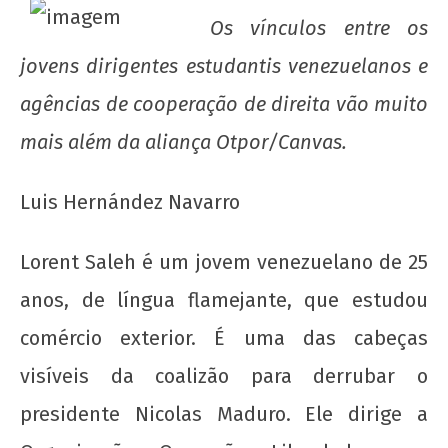
Os vínculos entre os
jovens dirigentes estudantis venezuelanos e
agências de cooperação de direita vão muito
mais além da aliança Otpor/Canvas.
Luis Hernández Navarro
NOW VIEWING
Lorent Saleh é um jovem venezuelano de 25
Venezuela: os filhotes da reação
anos, de língua flamejante, que estudou
7 de
março
comércio exterior. É uma das cabeças
de
visíveis da coalizão para derrubar o
2014
wp-
presidente Nicolas Maduro. Ele dirige a
admin