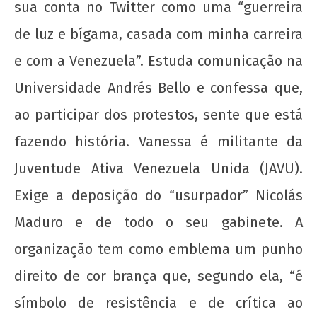
sua conta no Twitter como uma “guerreira
Cuba não se rende! Solidariedade ao povo
de luz e bígama, casada com minha carreira
cubano ante a escalada agressiva dos EUA
7 de
e com a Venezuela”. Estuda comunicação na
março
Universidade Andrés Bello e confessa que,
de
2014
ao participar dos protestos, sente que está
wp-
admin
fazendo história. Vanessa é militante da
Juventude Ativa Venezuela Unida (JAVU).
Exige a deposição do “usurpador” Nicolás
Maduro e de todo o seu gabinete. A
organização tem como emblema um punho
direito de cor brança que, segundo ela, “é
Saudação à UJC de Cuba pelo seu 64º
aniversário
símbolo de resistência e de crítica ao