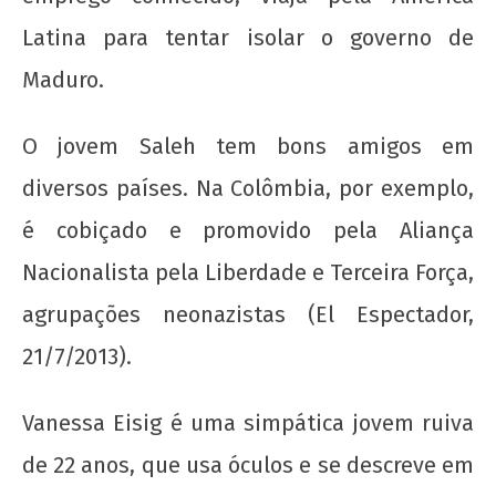
Latina para tentar isolar o governo de
Maduro.
Raúl é herói! Criminoso é o governo que
invade, sequestra, mata e bombardeia ao
O jovem Saleh tem bons amigos em
redor do globo
7 de
diversos países. Na Colômbia, por exemplo,
março
é cobiçado e promovido pela Aliança
de
2014
Nacionalista pela Liberdade e Terceira Força,
wp-
admin
agrupações neonazistas (El Espectador,
21/7/2013).
Vanessa Eisig é uma simpática jovem ruiva
de 22 anos, que usa óculos e se descreve em