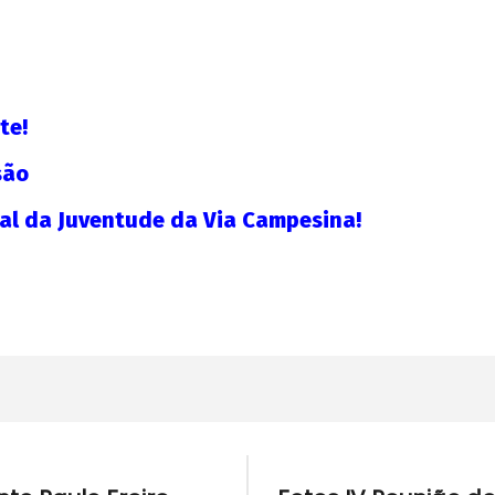
adm
te!
são
al da Juventude da Via Campesina!