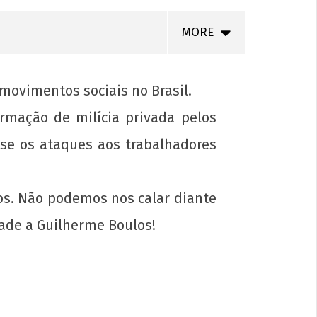
MORE
 movimentos sociais no Brasil.
rmação de milícia privada pelos
 se os ataques aos trabalhadores
tos. Não podemos nos calar diante
ade a Guilherme Boulos!
comunista e não abro mão da Tarifa
o e da reestatização! Uma campanha
 plena mobilidade territorial