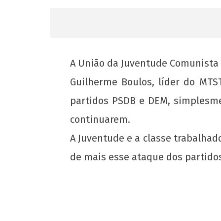
A União da Juventude Comunista r
Guilherme Boulos, líder do MTS
partidos PSDB e DEM, simplesmen
continuarem.
A Juventude e a classe trabalhad
de mais esse ataque dos partidos
NOW VIEWING
UJC se solidariza com Guilherme Boulo
MTST
6 de