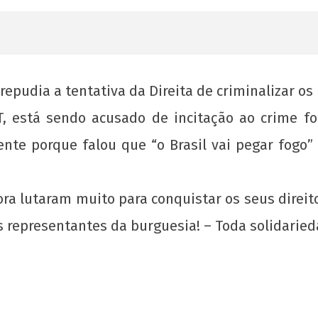
epudia a tentativa da Direita de criminalizar os
T, está sendo acusado de incitação ao crime fo
te porque falou que “o Brasil vai pegar fogo”
ora lutaram muito para conquistar os seus direi
 representantes da burguesia! – Toda solidaried
s e
Organizar a juventude trabalhadora nos
Sou 
seus locais de moradia!
Zer
pela
6 de