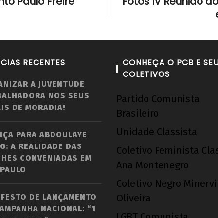
o Paulo Freire
Fotos IV Reunião do
ÍCIAS RECENTES
CONHEÇA O PCB E SE
COLETIVOS
ANIZAR A JUVENTUDE
BALHADORA NOS SEUS
Partido Comunista
IS DE MORADIA!
Brasileiro
Unidade Classista
IÇA PARA ABDOULAYE
G: A REALIDADE DAS
Coletivo Feminista Cla
CHES CONVENIADAS EM
Ana Montenegro
 PAULO
Coletivo Negro Minerv
IFESTO DE LANÇAMENTO
Oliveira
AMPANHA NACIONAL: “1
LGBT Comunista