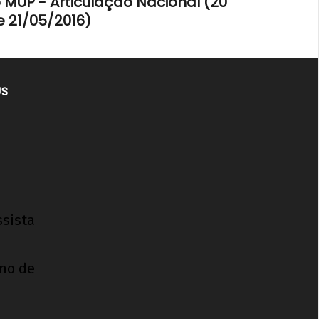
 MUP - Articulação Nacional (20
e 21/05/2016)
US
ssista
ino de