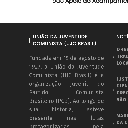
Todo Apoio ao Acampament
UNIÃO DA JUVENTUDE
NOT
COMUNISTA (UJC BRASIL)
ORG
TRA
Fundada em 1º de agosto de
LOCA
1927, a União da Juventude
Comunista (UJC Brasil) é a
JUST
organização juvenil do
DIEN
Partido Comunista
CRE
SÃO
Brasileiro (PCB). Ao longo de
sua história, esteve
MAN
presente nas lutas
DA C
protagonizadas pela