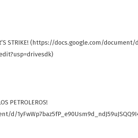
S STRIKE! (https://docs.google.com/document/
it?usp=drivesdk)
S!
UJC, 99 anos!
Soli
Acr
8 de
fevereiro
8 d
de 2020
feve
wp-
de 
admin
w
 LOS PETROLEROS!
adm
ment/d/1yFwWp7baz5fP_e90Usm9d_ndJ59uJSQQ9I4