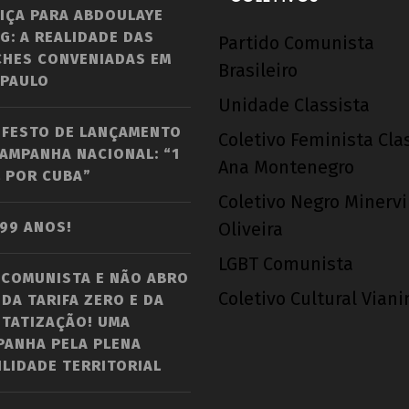
IÇA PARA ABDOULAYE
G: A REALIDADE DAS
Partido Comunista
CHES CONVENIADAS EM
Brasileiro
 PAULO
Unidade Classista
IFESTO DE LANÇAMENTO
Coletivo Feminista Cla
AMPANHA NACIONAL: “1
Ana Montenegro
 POR CUBA”
Coletivo Negro Minerv
 99 ANOS!
Oliveira
LGBT Comunista
 COMUNISTA E NÃO ABRO
Coletivo Cultural Vian
DA TARIFA ZERO E DA
STATIZAÇÃO! UMA
PANHA PELA PLENA
LIDADE TERRITORIAL