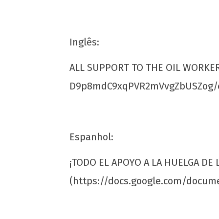
Inglês:
ALL SUPPORT TO THE OIL WORKER’
NOW VIEWING
D9p8mdC9xqPVR2mVvgZbUSZog/ed
TODO APOIO À GREVE DOS PETROLEIRO
8 de
fevereiro
de 2020
Espanhol:
wp-
admin
¡TODO EL APOYO A LA HUELGA DE
(https://docs.google.com/docu