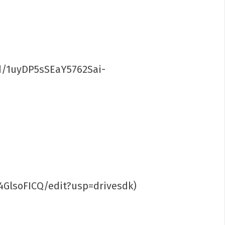
d/1uyDP5sSEaY5762Sai-
dariedade ao movimento estudantil do
e
e
reiro
2020
p-
in
GlsoFICQ/edit?usp=drivesdk)