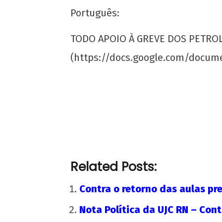
Português:
TODO APOIO À GREVE DOS PETROL
Soberania alimentar é permanência: o
PASES e os Restaurantes Universitários
(https://docs.google.com/docum
8 de
fevereiro
de 2020
wp-
admin
Related Posts:
Contra o retorno das aulas pre
Nota Política da UJC RN – Contr