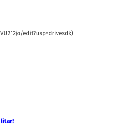
festo por uma Universidade Popular
a o 72º CONEG da UNE
VU212jo/edit?usp=drivesdk)
e
reiro
2020
p-
in
litar!