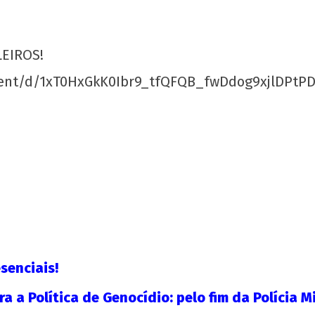
EIROS!
Os jovens comunistas e as eleições
Mani
par
ent/d/1xT0HxGkK0Ibr9_tfQFQB_fwDdog9xjlDPtPD
8 de
fevereiro
8 d
de 2020
feve
wp-
de 
admin
w
adm
senciais!
a a Política de Genocídio: pelo fim da Polícia Mi