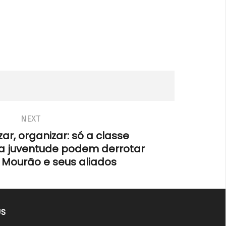
NEXT
zar, organizar: só a classe
a juventude podem derrotar
 Mourão e seus aliados
US