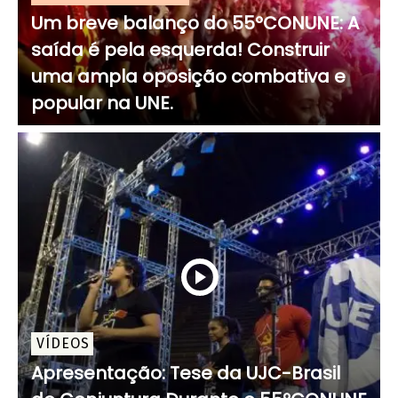
Um breve balanço do 55ºCONUNE: A
saída é pela esquerda! Construir
uma ampla oposição combativa e
popular na UNE.
VÍDEOS
Apresentação: Tese da UJC-Brasil