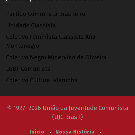
Partido Comunista Brasileiro
Unidade Classista
Coletivo Feminista Classista Ana
Montenegro
Coletivo Negro Minervino de Oliveira
LGBT Comunista
Coletivo Cultural Vianinha
© 1927–2026 União da Juventude Comunista
(UJC Brasil)
Início
Nossa História