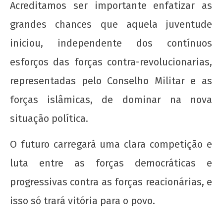
escancara o oportunismo da majoritária da
Acreditamos ser importante enfatizar as
UNE!
grandes chances que aquela juventude
22 de
agosto
iniciou, independente dos contínuos
de
esforços das forças contra-revolucionarias,
2012
wp-
representadas pelo Conselho Militar e as
admin
forças islâmicas, de dominar na nova
situação política.
O futuro carregará uma clara competição e
luta entre as forças democráticas e
progressivas contra as forças reacionárias, e
Nota Política da UJC - PARA ALÉM DA
SUSPENSÃO: Pela revogação imediata do
isso só trará vitória para o povo.
"Novo" Ensino Médio!