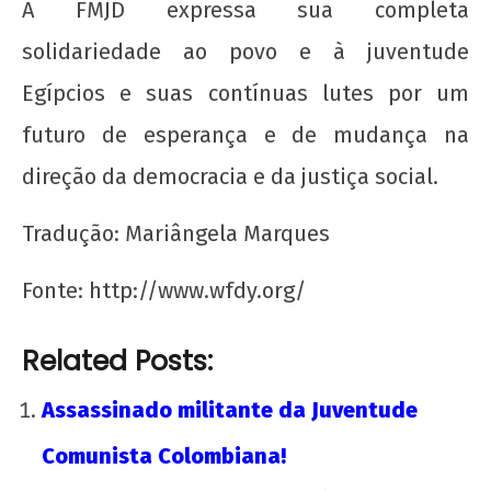
22 de
A FMJD expressa sua completa
agosto
solidariedade ao povo e à juventude
de
2012
Egípcios e suas contínuas lutes por um
wp-
admin
futuro de esperança e de mudança na
direção da democracia e da justiça social.
Tradução: Mariângela Marques
Fonte: http://www.wfdy.org/
UNE na luta: pela Universidade Popular e pelo
Related Posts:
socialismo!
22 de
Assassinado militante da Juventude
agosto
de
Comunista Colombiana!
2012