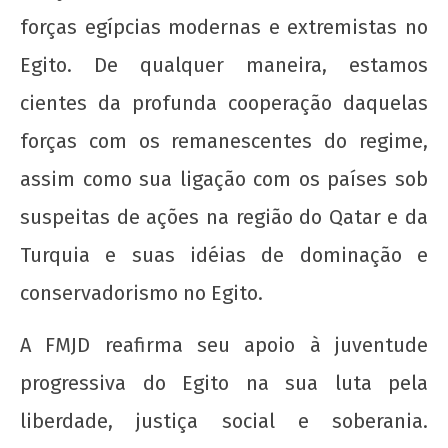
forças egípcias modernas e extremistas no
20 de Novembro - Dia da Consciência Negra
Egito. De qualquer maneira, estamos
22 de
cientes da profunda cooperação daquelas
agosto
forças com os remanescentes do regime,
de
2012
assim como sua ligação com os países sob
wp-
admin
suspeitas de ações na região do Qatar e da
Turquia e suas idéias de dominação e
conservadorismo no Egito.
A FMJD reafirma seu apoio à juventude
progressiva do Egito na sua luta pela
Nota Política da UJC SE - Nas eleições para o
liberdade, justiça social e soberania.
59° CONUNE na UFS, o Coletivo Quilombo (PT)