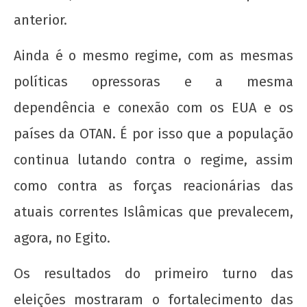
anterior.
Ainda é o mesmo regime, com as mesmas
políticas opressoras e a mesma
dependência e conexão com os EUA e os
A Munição da Direita Não é Travesti
países da OTAN. É por isso que a população
22 de
agosto
continua lutando contra o regime, assim
de
2012
como contra as forças reacionárias das
wp-
atuais correntes Islâmicas que prevalecem,
admin
agora, no Egito.
Os resultados do primeiro turno das
eleições mostraram o fortalecimento das