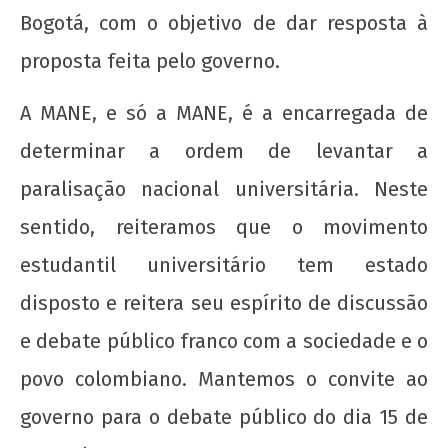
"Novo" Ensino Médio!
Bogotá, com o objetivo de dar resposta à
22 de
proposta feita pelo governo.
agosto
de
A MANE, e só a MANE, é a encarregada de
2012
wp-
determinar a ordem de levantar a
admin
paralisação nacional universitária. Neste
sentido, reiteramos que o movimento
estudantil universitário tem estado
disposto e reitera seu espírito de discussão
e debate público franco com a sociedade e o
UNE na luta: pela Universidade Popular e pelo
povo colombiano. Mantemos o convite ao
socialismo!
governo para o debate público do dia 15 de
22 de
agosto