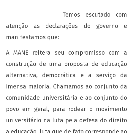
Temos escutado com
atenção as declarações do governo e
manifestamos que:
A MANE reitera seu compromisso com a
construção de uma proposta de educação
alternativa, democrática e a serviço da
NOW VIEWING
imensa maioria. Chamamos ao conjunto da
MANE- Pronunciamento à opinião pública
colombiana
comunidade universitária e ao conjunto do
22 de
povo em geral, para rodear o movimento
agosto
universitário na luta pela defesa do direito
de
2012
a educação, luta que de fato corresponde ao