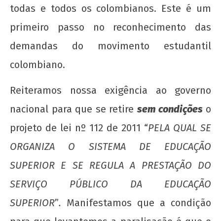
todas e todos os colombianos. Este é um
primeiro passo no reconhecimento das
demandas do movimento estudantil
20 de Novembro - Dia da Consciência Negra
colombiano.
22 de
agosto
Reiteramos nossa exigência ao governo
de
2012
nacional para que se retire
sem condições
o
wp-
projeto de lei nº 112 de 2011 “
PELA QUAL SE
admin
ORGANIZA O SISTEMA DE EDUCAÇÃO
SUPERIOR E SE REGULA A PRESTAÇÃO DO
SERVIÇO PÚBLICO DA EDUCAÇÃO
SUPERIOR
”
.
Manifestamos que a condição