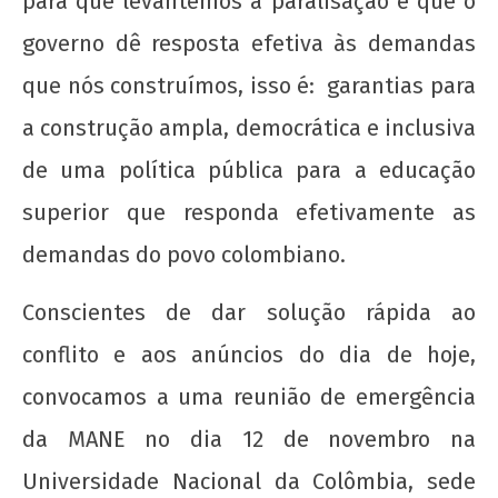
para que levantemos a paralisação é que o
Nota Política da UJC SE - Nas eleições para o
59° CONUNE na UFS, o Coletivo Quilombo (PT)
governo dê resposta efetiva às demandas
escancara o oportunismo da majoritária da
que nós construímos, isso é: garantias para
UNE!
22 de
a construção ampla, democrática e inclusiva
agosto
de uma política pública para a educação
de
2012
superior que responda efetivamente as
wp-
admin
demandas do povo colombiano.
Conscientes de dar solução rápida ao
conflito e aos anúncios do dia de hoje,
convocamos a uma reunião de emergência
da MANE no dia 12 de novembro na
Nota Política da UJC - PARA ALÉM DA
Universidade Nacional da Colômbia, sede
SUSPENSÃO: Pela revogação imediata do