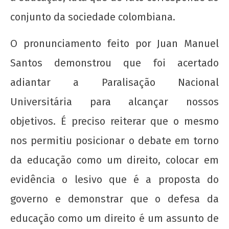
wp-
admin
conjunto da sociedade colombiana.
O pronunciamento feito por Juan Manuel
Santos demonstrou que foi acertado
adiantar a Paralisação Nacional
Universitária para alcançar nossos
A Munição da Direita Não é Travesti
objetivos. É preciso reiterar que o mesmo
22 de
nos permitiu posicionar o debate em torno
agosto
de
da educação como um direito, colocar em
2012
wp-
evidência o lesivo que é a proposta do
admin
governo e demonstrar que o defesa da
educação como um direito é um assunto de